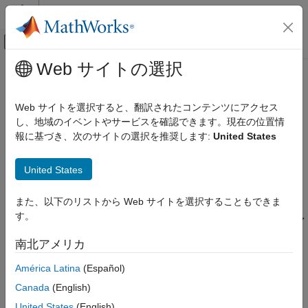
コンテンツへスキップ
MATLAB ヘルプ センター
オフキャンバス ナビゲーション メ
メインコンテンツ
Web サイトの選択
ドキュメンテーションのホーム
matlab.io.xml.dom.Locator クラス
MATLAB
Web サイトを選択すると、翻訳されたコンテンツにアクセス
データのインポートと解析
名前空間:
matlab.io.xml.dom
し、地域のイベントやサービスを確認できます。現在の位置情
データのインポートとエクスポート
報に基づき、次のサイトの選択を推奨します:
United States
標準ファイル形式
XML ファイル内の要素の位置
構造化データと XML ドキュメント
United States
このページをすべて展開する
matlab.io.xml.dom.Locator クラス
説明
また、以下のリストから Web サイトを選択することもできま
項目一覧
す。
クラスのオブジェクトは、XML ファ
matlab.io.xml.dom.Locator
説明
イル内の要素の位置を指定します。
南北アメリカ
プロパティ
バージョン履歴
クラスは
クラスです。
matlab.io.xml.dom.Locator
handle
América Latina
(Español)
参考
Canada
(English)
クラスの属性
United States
(English)