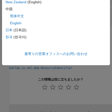
New Zealand
(English)
中国
—
ファイル内の要素の列番号
ColumnNumber
简体中文
(既定値) |
double
0
English
日本
(日本語)
バージョン履歴
한국
(한국어)
R2021a で導入
参考
最寄りの営業オフィスへのお問い合わせ
|
matlab.io.xml.dom.Parser
matlab.io.xml.dom.ResourceIdentifier
この情報は役に立ちましたか？