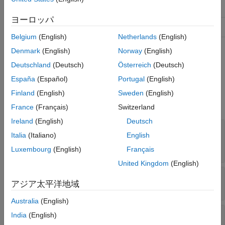
ConstructOnLoad
true
ヨーロッパ
HandleCompatible
true
Belgium
(English)
Netherlands
(English)
Denmark
(English)
Norway
(English)
クラス属性の詳細については、
クラスの属性
を参照してくださ
い。
Deutschland
(Deutsch)
Österreich
(Deutsch)
España
(Español)
Portugal
(English)
プロパティ
Finland
(English)
Sweden
(English)
すべて展開する
France
(Français)
Switzerland
Ireland
(English)
Deutsch
—
要素を含むファイルのパブリック
PublicId
Italia
(Italiano)
English
ID
(既定値) |
string スカラー
""
Luxembourg
(English)
Français
United Kingdom
(English)
—
要素を含むファイルのシステム ID
SystemId
アジア太平洋地域
(既定値) |
string スカラー
""
Australia
(English)
—
ファイル内の要素の行番号
LineNumber
India
(English)
(既定値) |
double
0