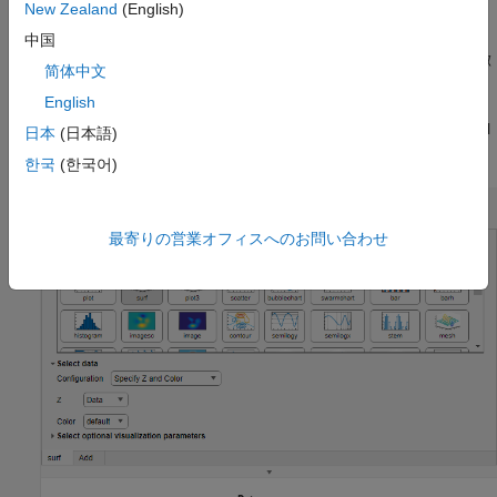
New Zealand
(English)
このタスクでは、Signal Processing Toolbox™ および Control
System Toolbox™ の一部のチャートもサポートされています。
中国
信号スペクトル、フィルター応答、および信号の時間周波数特徴
简体中文
の可視化の詳細については、
プロットの作成
(Signal Processing
English
Toolbox)
を参照してください。動的システム モデルによる線形
解析プロットの作成の詳細については、
プロットの作成
(Control
日本
(日本語)
System Toolbox)
を参照してください。
한국
(한국어)
最寄りの営業オフィスへのお問い合わせ