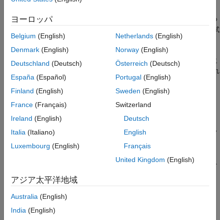
バージョン履歴
ヨーロッパ
同じデータをさまざまな可視化で確認します。最初にいくつ
参考
かの変数を選択し、さまざまなチャート タイプを選択して試
Belgium
(English)
Netherlands
(English)
します。
Denmark
(English)
Norway
(English)
同じ形式の可視化でさまざまなデータを確認します。最初に
Deutschland
(Deutsch)
Österreich
(Deutsch)
チャート タイプを選択します。タスクからデータを求められ
España
(Español)
Portugal
(English)
ます。
Finland
(English)
Sweden
(English)
複数のプロットを結合します。
[追加]
タブをクリックして、
France
(Français)
Switzerland
複数の可視化を重ね合わせたり結合したりします。
Ireland
(English)
Deutsch
Italia
(Italiano)
English
プロットの外観をカスタマイズします。たとえば、線グラフ
のマーカー記号や棒グラフのバーの配置を変更できます。
Luxembourg
(English)
Français
United Kingdom
(English)
[プロットの作成]
タスクでは、ライン プロット、散布図、ヒスト
グラムなど、ほとんどの MATLAB プロットがサポートされてい
アジア太平洋地域
ます。プロットとそれらをプログラムで生成するための関数のリ
ストについては、
MATLAB プロットのタイプ
を参照してくださ
Australia
(English)
い。
India
(English)