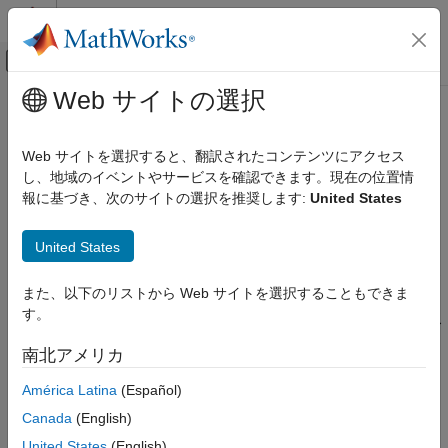
コンテンツへスキップ
MATLAB ヘルプ センター
オフキャンバス ナビゲーション メ
メインコンテンツ
Web サイトの選択
ドキュメンテーションのホーム
プロットの作成
MATLAB
Web サイトを選択すると、翻訳されたコンテンツにアクセス
データのインポートと解析
ライブ エディターでの可視化の対話的な作成と確認
し、地域のイベントやサービスを確認できます。現在の位置情
データ探索
報に基づき、次のサイトの選択を推奨します:
United States
このページをすべて展開する
MATLAB
説明
United States
グラフィックス
2 次元および 3 次元プロット
[プロットの作成]
タスクでは、データの可視化を対話的に作成お
また、以下のリストから Web サイトを選択することもできま
よび確認できます。可視化はカテゴリのリストから選択するか、
す。
プロットの作成
ワークスペース変数に基づくタスクの推奨に従います。このタス
®
クでは、MATLAB
コードが自動的に生成され、生成された可視
項目一覧
南北アメリカ
化にラベルが追加されます。
説明
América Latina
(Español)
タスクを開く
このタスクを使用すると、次を行うことができます。
例
Canada
(English)
ヒント
変数とチャート タイプを選択してプロットを作成します。
United States
(English)