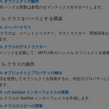
ル オブジェクトの動作
LAB ハンドル変数は参照のセマンティクスをサポートします。
ドル クラスをベースとする構築
ル スーパークラス
クラスは、イベントとリスナー、デストラクター、関係演算お
ます。
ル クラスのデストラクター
ete メソッドを定義して、MATLAB がハンドル オブジェクト
ドル クラスの操作
ル オブジェクトとプロパティの検出
現を使用してオブジェクトを検索するか、特定のプロパティに
ます。
ィの Set/Get インターフェイスの実装
ル クラスの Set/Get インターフェイスを作成します。
ル クラスのコピーの実装