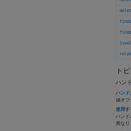
dele
find
find
isva
rela
トピ
ハン
ハンド
値オブ
使用す
ハンド
異なり