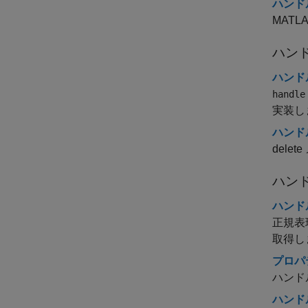
ハンド
MAT
ハン
ハンド
handle
実装し
ハンド
del
ハン
ハンド
正規表
取得し
プロパテ
ハンド
ハンド