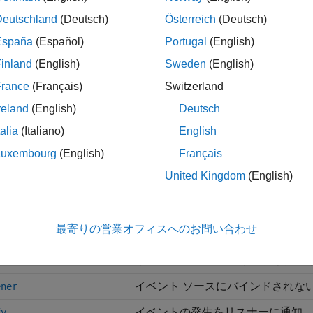
Deutschland
(Deutsch)
Österreich
(Deutsch)
すべてのハンドル クラス
le
España
(Español)
Portugal
(English)
set メソッドと get メ
ab.mixin.SetGet
inland
(English)
Sweden
(English)
set メソッドと get 
ab.mixin.SetGetExactNames
France
(Français)
Switzerland
動的プロパティをサポート
reland
(English)
Deutsch
micprops
talia
(Italiano)
English
ハンドル オブジェクトの
ab.mixin.Copyable
Luxembourg
(English)
Français
Weak reference to handle 
ab.lang.WeakReference
United Kingdom
(English)
Basic subclass of
(
ab.lang.HandlePlaceholder
handle
ッド
最寄りの営業オフィスへのお問い合わせ
イベント ソースにバインドされた
istener
イベント ソースにバインドされな
ener
イベントの発生をリスナーに通知
fy