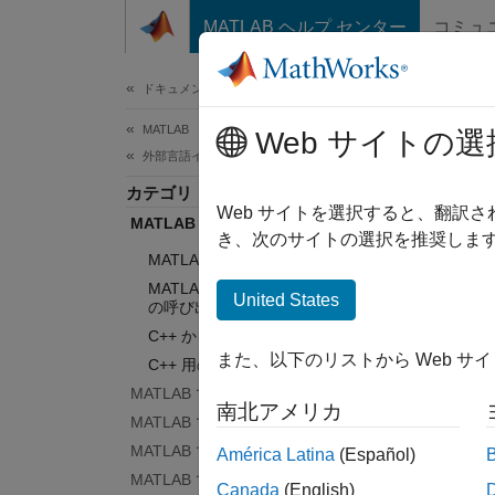
コンテンツへスキップ
MATLAB ヘルプ センター
コミュ
ドキュメ
ドキュメンテーションのホーム
MATLAB
MA
Web サイトの選
外部言語インターフェイス
カテゴリ
MATL
Web サイトを選択すると、翻訳
MATLAB での C++
C/C+
き、次のサイトの選択を推奨します
MATLAB からの C/C++ の呼び出し
MATLAB からの C/C++ MEX 関数
共
United States
の呼び出し
M
C++ からの MATLAB の呼び出し
M
また、以下のリストから Web サ
C++ 用の MATLAB データ API
MATLAB での Java
C
南北アメリカ
MATLAB での Python
プ
す
MATLAB での .NET
América Latina
(Español)
C
MATLAB での COM
Canada
(English)