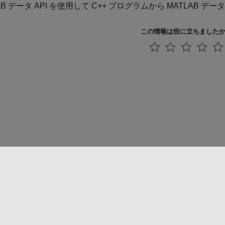
AB データ API を使用して C++ プログラムから MATLAB
この情報は役に立ちました
法コピー防止
アプリケーション ステータス
お問い合わせ