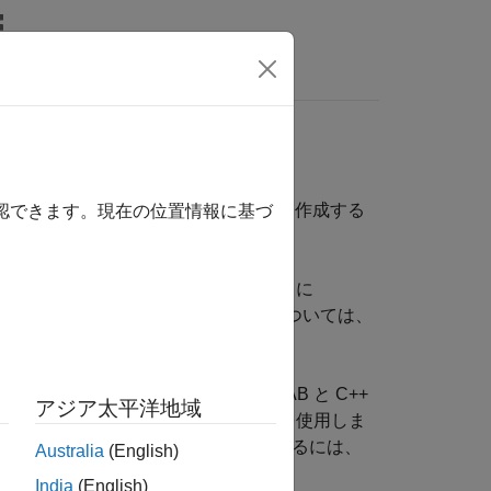
wers
関数を呼び出す最新の C++ プログラムを作成する
確認できます。現在の位置情報に基づ
共有ライブラリがある場合、そのライブラリに
LAB ユーザーと共有できます。詳細については、
もつ MATLAB 関数を評価し、MATLAB と C++
アジア太平洋地域
+ 用の MATLAB エンジン API を使用しま
ください。MATLAB データを使用するには、
Australia
(English)
India
(English)