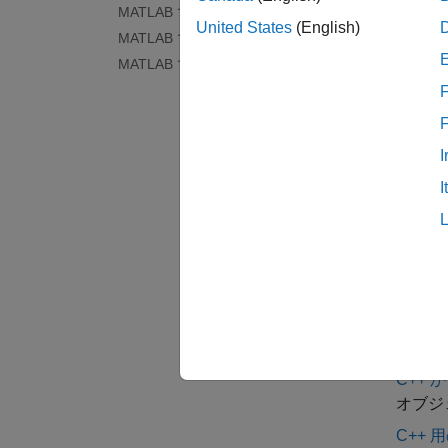
MATLAB での Web サービス
United States
(English)
M
MATLAB での C
関
MATLAB での Fortran
つ
F
一部の
れらの
I
は、
M
I
カテ
MATL
C およ
MATL
MEX
C++ 
オブジ
C++ 用