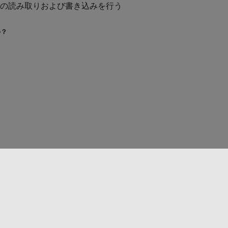
 データの読み取りおよび書き込みを行う
か？
Web サイトの選択
日本