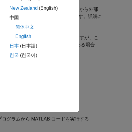
New Zealand
(English)
 プログラムの効率性を備え、かつ MATLAB から外部
るには、C++ MEX API を使用します。詳細に
中国
の記述
を参照してください。
简体中文
English
含める C インターフェイスを使用しますが、こ
す。このようなコードを維持する必要がある場合
日本
(日本語)
한국
(한국어)
グラムを呼び出す
ログラムから MATLAB コードを実行する