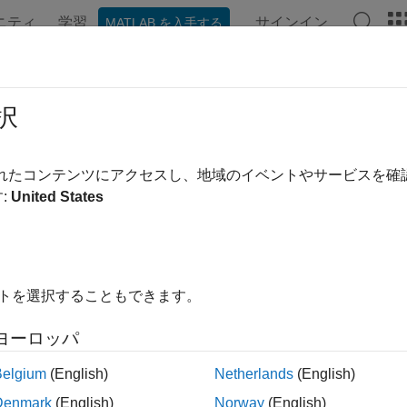
ニティ
学習
サインイン
MATLAB を入手する
ンテーション
例
関数
アプリ
ビデオ
MATLAB Ans
TLAB
での C++
択
®
AB
から C++ ライブラリの機能を直接呼び出すか MATLAB 
されたコンテンツにアクセスし、地域のイベントやサービスを
+ と MATLAB を接続する方法はいくつかあります。
:
United States
有ライブラリ — 機能をエクスポートする C または C++ 
ATLAB インターフェイスをビルドしてパッケージ化し、MAT
ATLAB からの C/C++ の呼び出し
を参照してください。
イトを選択することもできます。
++ からの MATLAB へのアクセス — MATLAB を起動し、引数を
ヨーロッパ
ログラム間でデータを交換する C++ プログラムを作成するには、C+
。詳細については、
C++ からの MATLAB の呼び出し
を参照して
Belgium
(English)
Netherlands
(English)
++ 用の MATLAB データ API
を参照してください。
Denmark
(English)
Norway
(English)