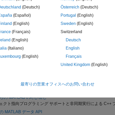
Deutschland
(Deutsch)
Österreich
(Deutsch)
ATLAB (MEX ファイル) からの C++ コードの実行 — C++
数および外部ライブラリにアクセスできる MATLAB 関数を作成す
España
(Español)
Portugal
(English)
いては、
MATLAB (MEX ファイル) から呼び出せる C++ 関数
inland
(English)
Sweden
(English)
France
(Français)
Switzerland
既存のコードは関数
を呼び出すか、
C 行列 API
を
loadlibrary
インターフェイスでは C++ 言語サポートが制限されていま
reland
(English)
Deutsch
ATLAB からの C の呼び出し
を参照してください。
talia
(Italiano)
English
Luxembourg
(English)
Français
ゴリ
United Kingdom
(English)
AB からの C/C++ の呼び出し
び C++ ライブラリの機能を MATLAB から直接呼び出す
AB からの C/C++ MEX 関数の呼び出し
最寄りの営業オフィスへのお問い合わせ
 ファイルは MATLAB で作成される関数であり、C/C++ プロ
からの MATLAB の呼び出し
ェクト指向プログラミング サポートと非同期実行による C++ プ
の MATLAB データ API