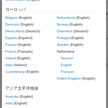
コールバック関数の関数ハンドルを登録します。この関数を呼び
HDL Coder でサポートされているハードウェ
ア
出す場合、ビルド プロセスを外部で実行することはできません。
ヨーロッパ
Intel FPGA および SoC デバイス
[FPGA ビットストリームのビルド]
タスクを実行する前に、
[ビル
Belgium
(English)
Netherlands
(English)
ド プロセスを外部で実行]
チェック ボックスをオフにして、HDL
IP コアおよびビットストリームの生成
ワークフロー アドバイザー内で FPGA ビットストリームをビル
Denmark
(English)
Norway
(English)
カスタム ボードとリファレンス設計
ドします。
Deutschland
(Deutsch)
Österreich
(Deutsch)
PostBuildBitstreamFcn
España
(Español)
Portugal
(English)
が
クラスを使用して作成したリフ
hRD
hdlcoder.ReferenceDesign
項目一覧
ァレンス設計オブジェクトの場合は、次の構文を使用して関数ハ
Finland
(English)
Sweden
(English)
構文
ンドルを登録します。
France
(Français)
Switzerland
説明
Ireland
(English)
Deutsch
バージョン履歴
hRD.PostBuildBitstreamFcn = 
...
参考
Italia
(Italiano)
English
                   @my_reference_design.callback_PostBuil
Luxembourg
(English)
Français
®
コールバック関数を定義するには、MATLAB
関数を定義するフ
United Kingdom
(English)
ァイルを作成して MATLAB パスに追加します。コールバック関
数には任意の名前を使用できます。この例では、関数の名前は
アジア太平洋地域
で、リファレンス設計パッケージ
callback_PostBuildBitstream
Australia
(English)
フォルダー
にあります。
+my_reference_design
India
(English)