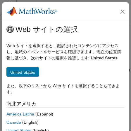
コンテンツへスキップ
MATLAB ヘルプ センター
オフキャンバス ナビゲーション メ
メインコンテンツ
Web サイトの選択
ドキュメンテーションのホーム
PostBuildBitstreamFcn
コード生成
Web サイトを選択すると、翻訳されたコンテンツにアクセス
FPGA、ASIC、および SoC 開発
クラス:
hdlcoder.ReferenceDesign
し、地域のイベントやサービスを確認できます。現在の位置情
名前空間:
hdlcoder
報に基づき、次のサイトの選択を推奨します:
United States
HDL Coder
HDL IP コアの生成
FPGA ビットストリームのビルド タスクの実行後に実行されるコ
United States
カスタム ハードウェアへの IP コアの展開
ールバック関数の関数ハンドル
HDL Coder
また、以下のリストから Web サイトを選択することもできま
構文
HDL Coder でサポートされているハードウェ
す。
ア
PostBuildBitstreamFcn
AMD FPGA および SoC デバイス
南北アメリカ
IP コアおよびビットストリームの生成
説明
América Latina
(Español)
カスタム ボードとリファレンス設計
Canada
(English)
は、HDL ワークフロー アドバイザーで
PostBuildBitstreamFcn
HDL Coder
[FPGA ビットストリームのビルド]
タスクの最後に呼び出される
United States
(English)