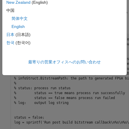
このコールバック関数で、HDL Coder™ でビルド プロセスを実
New Zealand
(English)
行してビットストリームを生成する際のカスタム設定を指定でき
中国
ます。次のコード例は、コールバック関数の作成方法を示してい
ます。この関数は、タスク実行後のステータスとボードおよびリ
简体中文
ファレンス設計の情報を表示します。
English
日本
(日本語)
function
한국
(한국어)
% Reference design callback run at the end of the task Bu
%
% infoStruct: information in structure format
% infoStruct.ReferenceDesignObject: current reference des
最寄りの営業オフィスへのお問い合わせ
% infoStruct.BoardObject: current board registration obje
% infoStruct.ParameterStruct: custom parameters of the cu
% infoStruct.HDLModelDutPath: the block path to the HDL D
% infoStruct.BitstreamPath: the path to generated FPGA bi
% 
% status: process run status
%         status == true means process run successfully
%         status == false means process run failed
% log:    output log string
status = false;

log = sprintf(
'Run post build bitstream callback\n%s\n%s\