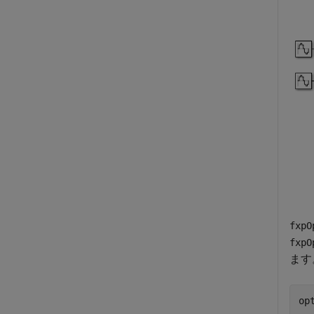
fxpO
fxpO
ます
op