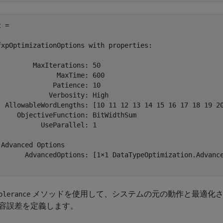
 = 

fxpOptimizationOptions with properties:

         MaxIterations: 50

               MaxTime: 600

              Patience: 10

             Verbosity: High

  AllowableWordLengths: [10 11 12 13 14 15 16 17 18 19 20
     ObjectiveFunction: BitWidthSum

           UseParallel: 1

 Advanced Options

       AdvancedOptions: [1×1 DataTypeOptimization.Advance
メソッドを使用して、システムの元の動作と最適化さ
olerance
容誤差を定義します。