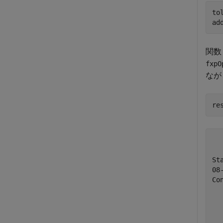
to
ad
関
fxpO
なが
	+ Starting d
	+ Checking f
St
08
Co
	+ Pr
	+ Modeling 
		- Co
	+ Running t