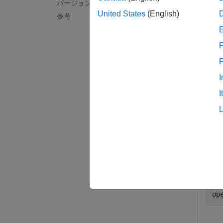
バージョン履歴
United States
(English)
参考
例
すべて
F
I
I
この
最初
mo
su