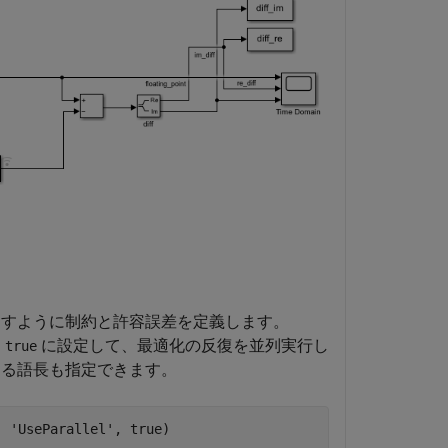
すように制約と許容誤差を定義します。
を
に設定して、最適化の反復を並列実行し
true
る語長も指定できます。
, 
'UseParallel'