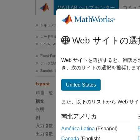
コンテンツへスキップ
MATLAB ヘルプ センター
コミュ
ドキュメ
ドキュメンテーションのホーム
コード生成
fxpo
Web サイトの選
FPGA、ASIC、および SoC 開発
Fixed-Point Designer
システ
Web サイトを選択すると、翻訳
データ型の自動変換
き、次のサイトの選択を推奨します
Simulink でのデータ型最適化
ページ
構文
fxpopt
United States
項目一覧
result
構文
また、以下のリストから Web サ
説明
説明
南北アメリカ
例
=
result
を
fxpO
入力引数
América Latina
(Español)
出力引数
Canada
(English)
例