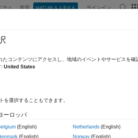
ニティ
学習
サインイン
MATLAB を入手する
ンテーション
例
関数
ブロック
アプリ
ビデオ
pt
択
ムのデータ型の最適化
されたコンテンツにアクセスし、地域のイベントやサービスを
:
United States
内をすべて折りたたむ
 = fxpopt(model, sud, options)
イトを選択することもできます。
ヨーロッパ
は、モデル
内の
で指
 fxpopt(
,
,
)
model
sud
model
sud
options
オブジェクト
で指定された追加
ptimizationOptions
options
Belgium
(English)
Netherlands
(English)
Denmark
(English)
Norway
(English)