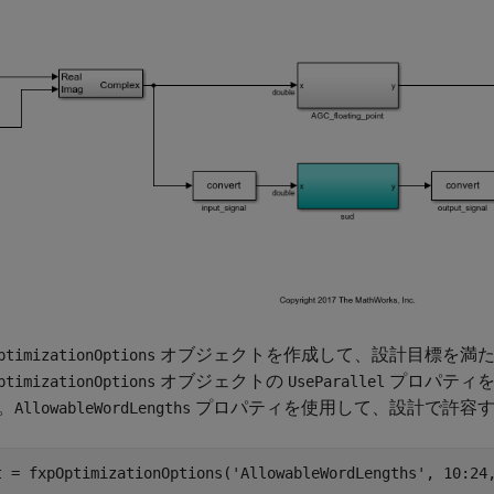
オブジェクトを作成して、設計目標を満た
ptimizationOptions
オブジェクトの
プロパティ
ptimizationOptions
UseParallel
。
プロパティを使用して、設計で許容す
AllowableWordLengths
t = fxpOptimizationOptions(
'AllowableWordLengths'
, 10:24