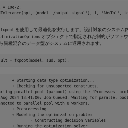
l = 10e-2;

dTolerance(opt, [model 
'/output_signal'
], 1, 
'AbsTol'
数
を使用して最適化を実行します。設計対象のシステム
fxpopt
オブジェクトで指定された制約がソフトウ
ptimizationOptions
ら異種混合のデータ型がシステムに適用されます。
ata type optimization...

or unsupported constructs.

arting parallel pool (parpool) using the 'Processes' prof
-Aug-2024 13:41:00: Job Queued. Waiting for parallel pool
nnected to parallel pool with 8 workers.

eprocessing

the optimization problem

nstructing decision variables

he optimization solver
