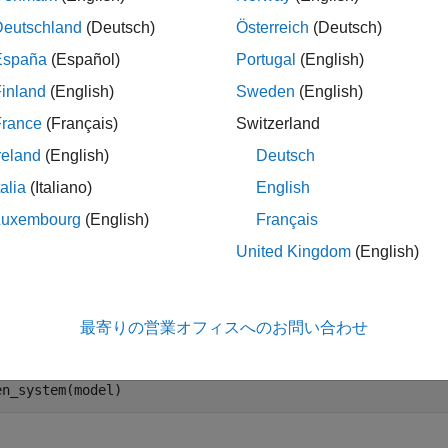
Deutschland
(Deutsch)
Österreich
(Deutsch)
España
(Español)
Portugal
(English)
折りたたむ
inland
(English)
Sweden
(English)
France
(Français)
Switzerland
固定小数点データ型の最適化
reland
(English)
Deutsch
talia
(Italiano)
English
Luxembourg
(English)
Français
例では、指定した許容誤差に基づいてシステムで使用されるデ
United Kingdom
(English)
に、データ型を最適化するシステムを開きます。
最寄りの営業オフィスへのお問い合わせ
del = 
'ex_auto_gain_controller'
;

d = 
'ex_auto_gain_controller/sud'
;
