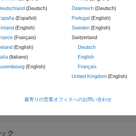
Deutschland
(Deutsch)
Österreich
(Deutsch)
España
(Español)
Portugal
(English)
展開する
inland
(English)
Sweden
(English)
France
(Français)
Switzerland
カルマン フィルターの設計
reland
(English)
Deutsch
talia
(Italiano)
English
オンライン状態推定
Luxembourg
(English)
Français
United Kingdom
(English)
ック
展開する
最寄りの営業オフィスへのお問い合わせ
imulink
での状態推定
ック