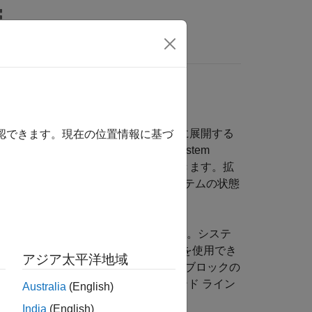
MATLAB Answers
コードを生成して組み込みターゲットに展開する
確認できます。現在の位置情報に基づ
を推定できます。Control System
ターと時変カルマン フィルターを設計できます。拡
は粒子フィルターを使用した非線形システムの状態
るとシステムの状態推定を更新します。システ
カルマン フィルター アルゴリズムを使用でき
アジア太平洋地域
、
Simulink Coder™
を使ってこれらのブロックの
できます。オンライン状態推定をコマンド ライン
Australia
(English)
コードを展開することも可能です。
India
(English)