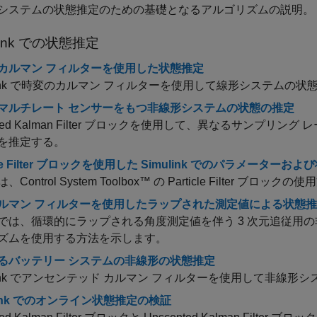
システムの状態推定のための基礎となるアルゴリズムの説明。
ink
での状態推定
カルマン フィルターを使用した状態推定
ulink で時変のカルマン フィルターを使用して線形システムの
マルチレート センサーをもつ非線形システムの状態の推定
ed Kalman Filter
ブロックを使用して、異なるサンプリング レ
を推定する。
icle Filter ブロックを使用した Simulink でのパラメーターお
Control System Toolbox™ の Particle Filter ブロ
ルマン フィルターを使用したラップされた測定値による状態
では、循環的にラップされる角度測定値を伴う 3 次元追従用の
ズムを使用する方法を示します。
るバッテリー システムの非線形の状態推定
ulink でアンセンテッド カルマン フィルターを使用して非線
link でのオンライン状態推定の検証