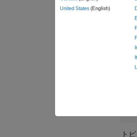
United States
(English)
関数
すべて
F
I
I
ブロ
すべて
S
トピ