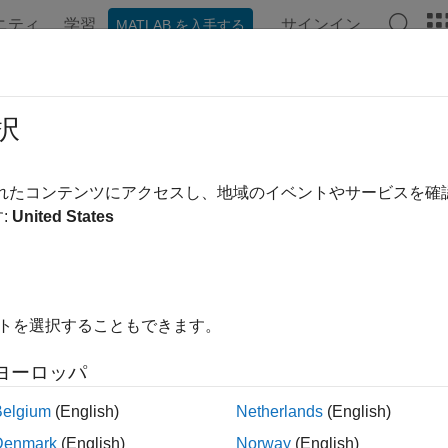
ニティ
学習
サインイン
MATLAB を入手する
ンテーション
例
関数
ブロック
アプリ
ビデオ
態の推定
択
ン フィルターを設計してシステムの動作中に状態を推定し、
されたコンテンツにアクセスし、地域のイベントやサービスを
定の手法により、プロセス ノイズと測定ノイズがあるシステムの状態値
:
United States
lbox™ ツールを使用すると、線形の定常状態カルマン フィル
マン フィルター、アンセンテッド カルマン フィルターまた
もできます。
イトを選択することもできます。
インの状態推定アルゴリズムは、新しいデータが利用可能にな
態を推定するには、リアルタイムのデータと線形および非線形の
ヨーロッパ
®
mulink
ブロックを使用してオンラインの状態推定を実行し
++ コードを生成して、組み込みターゲットにこのコードを展開
Belgium
(English)
Netherlands
(English)
®
し、
MATLAB
Compiler™
または
MATLAB Coder
を使用して
Denmark
(English)
Norway
(English)