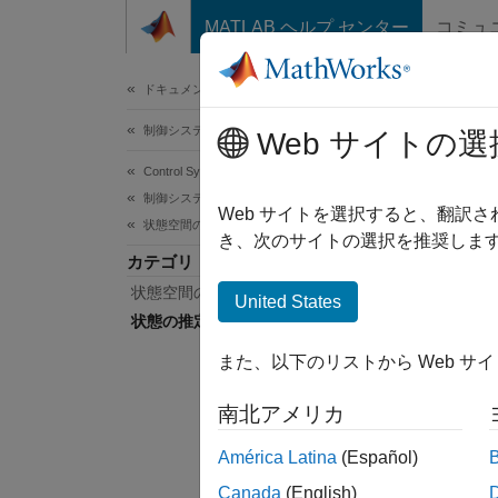
コンテンツへスキップ
MATLAB ヘルプ センター
コミュ
ドキュメ
ドキュメンテーションのホーム
制御システム
状
Web サイトの選
Control System Toolbox
制御システムの設計と調整
カルマ
Web サイトを選択すると、翻訳
状態空間の制御設計と推定
状態推
き、次のサイトの選択を推奨します
カテゴリ
Too
状態空間の制御設計
張カル
United States
の推定
状態の推定
また、以下のリストから Web サ
オンラ
ムの状
南北アメリカ
ます。Si
C/C
América Latina
(Español)
で実行
Canada
(English)