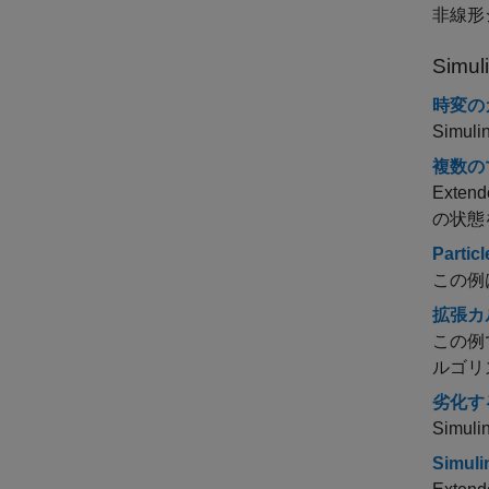
非線形
Simul
時変の
Sim
複数の
Extend
の状態
Part
この例は、
拡張カ
この例
ルゴリ
劣化す
Sim
Simu