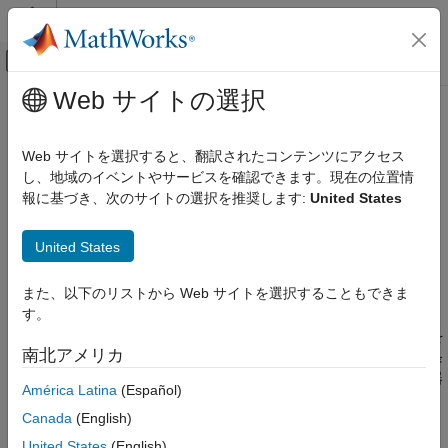
コンテンツへスキップ
MATLAB ヘルプ センター
オフキャンバス ナビゲーション メ
メインコンテンツ
Web サイトの選択
ドキュメンテーションのホーム
kalmd
制御システム
Web サイトを選択すると、翻訳されたコンテンツにアクセス
連続プラント用の離散のカルマン推定器の設計
し、地域のイベントやサービスを確認できます。現在の位置情
Control System Toolbox
報に基づき、次のサイトの選択を推奨します:
United States
制御システムの設計と調整
構文
状態空間の制御設計と推定
United States
状態の推定
[kest,L,P,M,Z] = kalmd(sys,Qn,Rn,Ts)
kalmd
また、以下のリストから Web サイトを選択することもできま
説明
す。
項目一覧
は、
で設計した連続時間推定器と類似の応答特性を
kalmd
kalman
構文
南北アメリカ
もつ離散時間カルマン推定器を設計します。このコマンドは、条
説明
件を満たす連続推定器を設計した後でデジタル実装の離散推定器
América Latina
(Español)
制限
を得る場合に便利です。
参考文献
Canada
(English)
バージョン履歴
は、連続時間プラント
[kest,L,P,M,Z] = kalmd(sys,Qn,Rn,Ts)
United States
(English)