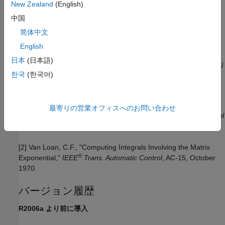
New Zealand
(English)
は推定器ゲイン
と
、および離散誤差共分散行列
と
kalmd
L
M
P
Z
中国
を返します (詳細については
を参照)。
kalman
简体中文
制限
English
日本
(日本語)
離散化された問題のデータは、
の要件を満たす必要があり
kalman
한국
(한국어)
ます。
参考文献
最寄りの営業オフィスへのお問い合わせ
[1] Franklin, G.F., J.D. Powell, and M.L. Workman,
Digital Control
of Dynamic Systems
, Second Edition, Addison-Wesley, 1990.
[2] Van Loan, C.F., "Computing Integrals Involving the Matrix
®
Exponential,"
IEEE
Trans. Automatic Control
, AC-15, October
1970.
バージョン履歴
R2006a より前に導入