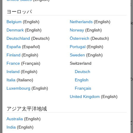
に
のサンプル時間をもつ離散カルマン推定器
を作成しま
Ts
kest
参考
す。
ヨーロッパ
Belgium
(English)
Netherlands
(English)
x
˙
=
A
x
+
B
u
+
G
w
(
state equation)
y
v
=
C
x
+
D
u
+
v
(measurement equati
Denmark
(English)
Norway
(English)
は、以下を満たすプロセス ノイズ
w
と観測ノイズ
v
の共分散行
Deutschland
(Deutsch)
Österreich
(Deutsch)
列をもちます。
España
(Español)
Portugal
(English)
E
(
w
)
=
E
(
v
)
=
0
,
E
(
w
w
T
)
=
Q
n
,
E
(
v
v
T
)
=
R
n
,
E
(
w
v
T
)
=
0
Finland
(English)
Sweden
(English)
France
(Français)
Switzerland
推定器
は次のように導き出されます。連続プラント
が
kest
sys
Ireland
(English)
Deutsch
最初にサンプル時間
をもつゼロ次ホールドを用いて離散化さ
Ts
れ (
を参照)、連続ノイズ共分散行列
Q
と
R
がその離散系の
c2d
Italia
(Italiano)
English
n
n
等価物で置き換えられます。
Luxembourg
(English)
Français
United Kingdom
(English)
Q
d
=
∫
0
T
s
e
A
τ
G
Q
n
G
T
e
A
T
τ
d
τ
R
d
=
R
n
/
T
s
アジア太平洋地域
積分は、
[2]
の行列指数式を使用して計算されます。次に離散時
間推定器が、離散化されたプラントおよびノイズ用に設計されま
Australia
(English)
す。離散時間カルマン推定の詳細については、
を参照して
kalman
India
(English)
ください。