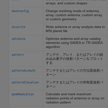
arrays, and custom shapes
Change meshing mode of antenna,
meshconfig
array, custom antenna, custom array,
or custom geometry
Write antenna or array analysis data to
msiwrite
MSI planet file
Optimize antenna and array catalog
optimize
elements using SADEA or TR-SADEA
algorithm
アンテナ、アレイ、またはアレイの組
pattern
み込み素子の放射パターンをプロット
する
アンテナまたはアレイの方位面放射パ
patternAzimuth
ターン
アンテナまたはアレイの仰角面放射パ
patternElevation
ターン
Calculate and mark maximum
peakRadiation
radiation points of antenna or array on
radiation pattern