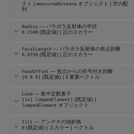
クト
|
オブジェクト
|
空の配
measuredAntenna
列
—
パラボラ反射体の半径
Radius
(既定値) |
正のスカラー
0.1500
—
パラボラ反射体の焦点距離
FocalLength
(既定値) |
正のスカラー
0.0750
—
焦点からの符号付き距離
FeedOffset
(既定値) |
3 要素ベクトル
[0 0 0]
—
集中定数素子
Load
(既定値) |
[1x1 lumpedElement]
オブジェクト
lumpedElement
—
アンテナの傾斜角
Tilt
(既定値) |
スカラー
|
ベクトル
0