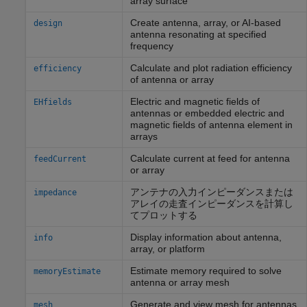
array surface
Create antenna, array, or AI-based
design
antenna resonating at specified
frequency
Calculate and plot radiation efficiency
efficiency
of antenna or array
Electric and magnetic fields of
EHfields
antennas or embedded electric and
magnetic fields of antenna element in
arrays
Calculate current at feed for antenna
feedCurrent
or array
アンテナの入力インピーダンスまたは
impedance
アレイの走査インピーダンスを計算し
てプロットする
Display information about antenna,
info
array, or platform
Estimate memory required to solve
memoryEstimate
antenna or array mesh
Generate and view mesh for antennas,
mesh