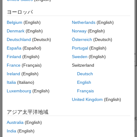
参考
ヨーロッパ
Belgium
(English)
Netherlands
(English)
Denmark
(English)
Norway
(English)
Deutschland
(Deutsch)
Österreich
(Deutsch)
España
(Español)
Portugal
(English)
Finland
(English)
Sweden
(English)
France
(Français)
Switzerland
Ireland
(English)
Deutsch
作成
Italia
(Italiano)
English
構文
Luxembourg
(English)
Français
ant = reflectorParabolic
United Kingdom
(English)
ant = reflectorParabolic(PropertyName=Value)
説明
アジア太平洋地域
は、既定のプロパティ値をもつダイポ
= reflectorParabolic
ant
Australia
(English)
ール給電のパラボラ反射体アンテナを作成します。既定の寸法
India
(English)
は、約 10 GHz の動作周波数に合わせて選択されています。反射