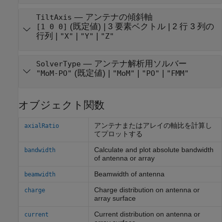
—
アンテナの傾斜軸
TiltAxis
(既定値) |
3 要素ベクトル
|
2 行 3 列の
[1 0 0]
行列
|
|
|
"X"
"Y"
"Z"
—
アンテナ解析用ソルバー
SolverType
(既定値) |
|
|
"MoM-PO"
"MoM"
"PO"
"FMM"
オブジェクト関数
アンテナまたはアレイの軸比を計算し
axialRatio
てプロットする
Calculate and plot absolute bandwidth
bandwidth
of antenna or array
Beamwidth of antenna
beamwidth
Charge distribution on antenna or
charge
array surface
Current distribution on antenna or
current