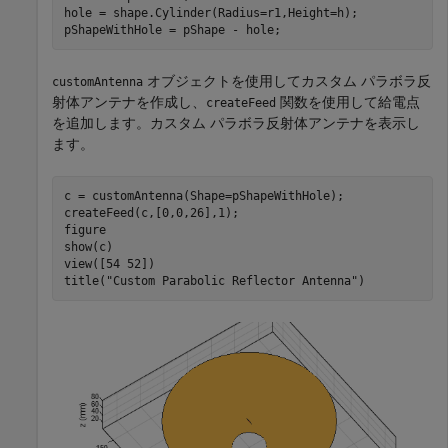
hole = shape.Cylinder(Radius=r1,Height=h);

pShapeWithHole = pShape - hole;
オブジェクトを使用してカスタム パラボラ反
customAntenna
射体アンテナを作成し、
関数を使用して給電点
createFeed
を追加します。カスタム パラボラ反射体アンテナを表示し
ます。
c = customAntenna(Shape=pShapeWithHole);

createFeed(c,[0,0,26],1);

figure

show(c)

view([54 52])

title(
"Custom Parabolic Reflector Antenna"
)