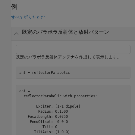
例
すべて折りたたむ
既定のパラボラ反射体と放射パターン
既定のパラボラ反射体アンテナを作成して表示します。
ant = reflectorParabolic
ant = 

  reflectorParabolic with properties:

        Exciter: [1×1 dipole]

         Radius: 0.1500

    FocalLength: 0.0750

     FeedOffset: [0 0 0]

           Tilt: 0

       TiltAxis: [1 0 0]
