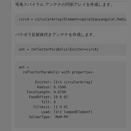
等角スパイラル アンテナの円形アレイを作成します。
circA = circularArray(Element=spiralEquiangular,Radius
パラボラ反射体付きアンテナを作成します。
ant = reflectorParabolic(Exciter=circA)
ant = 

  reflectorParabolic with properties:

        Exciter: [1×1 circularArray]

         Radius: 0.1500

    FocalLength: 0.0750

     FeedOffset: [0 0 0]

           Tilt: 0

       TiltAxis: [1 0 0]

           Load: [1×1 lumpedElement]

     SolverType: 'MoM-PO'
