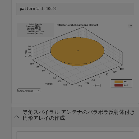
pattern(ant,10e9)
等角スパイラル アンテナのパラボラ反射体付き
円形アレイの作成