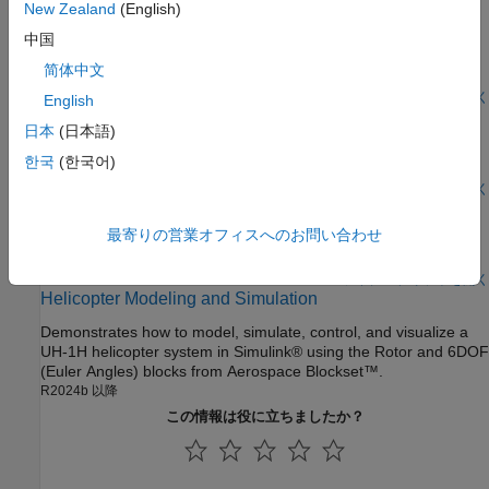
注目の例
New Zealand
(English)
中国
Mars Helicopter Simulink-Based System Level Design
简体中文
Model a helicopter with coaxial rotors suitable to fly on Mars.
ライブ スクリプトを開く
English
Compute Thrust and Torque Coefficients Using Rotor
日本
(日本語)
Block
한국
(한국어)
Compute thrust and torque coefficient of an isolated rotor.
ライブ スクリプトを開く
Custom Vertical Takeoff and Landing Example
最寄りの営業オフィスへのお問い合わせ
Use custom visualizations to make four flights to destinations in
Boston.
ライブ スクリプトを開く
Helicopter Modeling and Simulation
Demonstrates how to model, simulate, control, and visualize a
UH-1H helicopter system in Simulink® using the Rotor and 6DOF
(Euler Angles) blocks from Aerospace Blockset™.
R2024b 以降
この情報は役に立ちましたか？