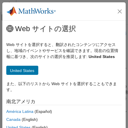
コンテンツへスキップ
MATLAB ヘルプ センター
オフキャンバス ナビゲーション メ
メインコンテンツ
Web サイトの選択
ドキュメンテーションのホーム
このページは機械翻訳を使用して翻訳されました。最新版の英語
を参照するには、ここをクリックします。
航空宇宙、防衛
Web サイトを選択すると、翻訳されたコンテンツにアクセス
し、地域のイベントやサービスを確認できます。現在の位置情
推進
Aerospace Blockset
報に基づき、次のサイトの選択を推奨します:
United States
大気圏内の飛行
機体コンポーネント
エンジンコンポーネント、システム、ローター、コントローラー
United States
カテゴリ
をシミュレートする
慣性テンソルを推定して作成します。ある点に加えられた力によ
アクチュエーター
また、以下のリストから Web サイトを選択することもできま
る重心のモーメントを計算します。エンジンとコントローラーの
パイロットモデル
す。
一次表現を実装するには、ターボファン エンジンシステムを使用
推進
します。特定のスロットル位置、マッハ数、高度での推力と燃料
南北アメリカ
流量を計算します。1 つまたは複数の回転プロペラまたはロータ
ーによって生成される空力とモーメントを 3 次元すべてで計算し
América Latina
(Español)
ます。
Canada
(English)
United States
(English)