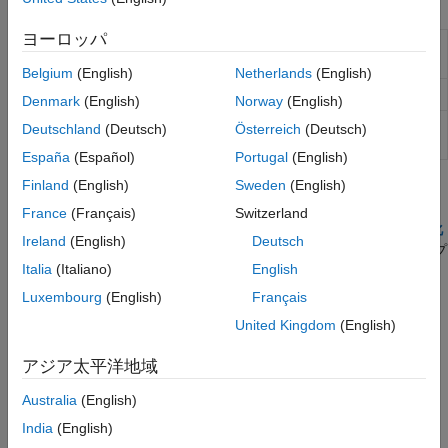
ブロック
ヨーロッパ
Multirotor
マルチプロペラダイナミクス
(R2023a 以
降)
Belgium
(English)
Netherlands
(English)
Rotor
ローターダイナミクス
(R2023a 以降)
Denmark
(English)
Norway
(English)
Turbofan
コントローラによるターボファンエンジ
Deutschland
(Deutsch)
Österreich
(Deutsch)
Engine System
ンの一次表現の実装
España
(Español)
Portugal
(English)
Finland
(English)
Sweden
(English)
トピック
France
(Français)
Switzerland
Parrot Minidrones をベースにしたクアッドコプターのモデル化
Ireland
(English)
Deutsch
®
®
Parrot
ミニドローンをベースにして、Simulink
でクアッドコプ
Italia
(Italiano)
English
ターをモデル化します。
Luxembourg
(English)
Français
ステップ 1:
クアッドコプターの物理的特性
United Kingdom
(English)
ステップ 2:
クアッドコプターの制御とセンサー
ステップ 3:
クアッドコプターの機体
アジア太平洋地域
ステップ 4:
クワッドコプタープロジェクト環境
Australia
(English)
ステップ 5:
クワッドコプターの可視化
India
(English)