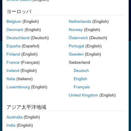
価格を表示する
ヨーロッパ
ご質問はありますか?
営業へのお問い合わせ
Belgium
(English)
Netherlands
(English)
Denmark
(English)
Norway
(English)
Deutschland
(Deutsch)
Österreich
(Deutsch)
España
(Español)
Portugal
(English)
Finland
(English)
Sweden
(English)
Signal Processing Toolbox は、等間隔サンプリング信号と不等間隔
France
(Français)
Switzerland
サンプリング信号の管理、解析、前処理、特徴抽出を行うための関
Ireland
(English)
Deutsch
数とアプリを提供します。このツールボックスには、フィルター設
計・解析、リサンプリング、平滑化、トレンド除去、パワースペク
Italia
(Italiano)
English
トル推定用のツールが含まれます。信号アナライザーアプリを使用
Luxembourg
(English)
Français
すると、時間領域、周波数領域、時間-周波数領域の信号を同時に可
United Kingdom
(English)
視化して処理できます。フィルター デザイナー アプリでは、
FIR/IIR デジタルフィルターを設計・解析できます。
アジア太平洋地域
ツールボックスの関数と信号特徴抽出器アプリを使用すると、特徴
Australia
(English)
量エンジニアリングによって次元を削減し、信号の品質を向上させ
India
(English)
ることで、AI モデルの学習用に信号データセットを準備できます。