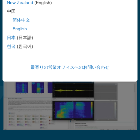
信号ラベラーアプリを使用すると、時間領域と時間-周波数領域で信
New Zealand
(English)
号に注釈を付け、AI モデルの学習に使用するラベル付き信号セット
中国
を作成できます。このツールボックスは、デスクトップ プロトタイ
简体中文
®
ピングや組み込みシステム展開用の C/C++ コードや CUDA
コード
の生成に加え、GPU による高速化に対応しています。
English
日本
(日本語)
한국
(한국어)
最寄りの営業オフィスへのお問い合わせ