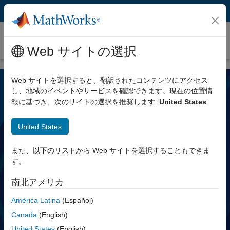
コンテンツへスキップ
Signal Processing Toolbox
更新
Web サイトの選択
Web サイトを選択すると、翻訳されたコンテンツにアクセス
し、地域のイベントやサービスを確認できます。現在の位置情
報に基づき、次のサイトの選択を推奨します:
United States
United States
また、以下のリストから Web サイトを選択することもできま
Signal Processing Toolbox
す。
南北アメリカ
信号処理と解析の実行
América Latina
(Español)
Canada
(English)
無料評価版を試す
United States
(English)