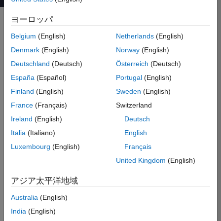
ヨーロッパ
Belgium
(English)
Netherlands
(English)
コースの詳細
Denmark
(English)
Norway
(English)
®
本コースは、MATLAB
テクニカル
Deutschland
(Deutsch)
Österreich
(Deutsch)
コンピューティング環境を総合的に
学ぶことができる 3日間のコースで
España
(Español)
Portugal
(English)
す。このコースは航空宇宙分野の初
Finland
(English)
Sweden
(English)
級ユーザーや、再び MATLAB を学び
France
(Français)
Switzerland
直したい方を対象としています。な
お、プログラミング経験や MATLAB
Ireland
(English)
Deutsch
の予備知識は必要ありません。な
Italia
(Italiano)
English
お、このコースには MATLAB 基礎
Luxembourg
(English)
Français
コースに加え、航空宇宙分野の様々
な例題・演習問題が含まれていま
United Kingdom
(English)
す。これにより、基本的なプログラ
アジア太平洋地域
ミングテクニックが航空宇宙分野の
事例に応用できることを学びます。
Australia
(English)
India
(English)
MATLAB ユーザー インタフェイ