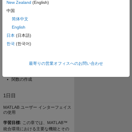
スの使用
New Zealand
(English)
コマンドの入力と変数の作成
中国
ベクトルと行列の解析
简体中文
ベクトルと行列の可視化
English
データファイルの扱い
日本
(日本語)
データタイプの扱い
한국
(한국어)
スプリプトを使用したコマンド
の自動化
最寄りの営業オフィスへのお問い合わせ
論理とフロー制御を使用したプ
ログラムの作成
関数の作成
1日目
MATLAB ユーザー インターフェイス
の使用
学習目標:
この章では、MATLAB™
統合環境における主要な機能とその