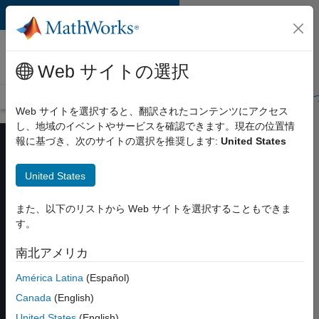
コンテンツへスキップ
MATLAB および
Simulink トレーニング
Web サイトの選択
トレーニングの概要
コースの検索
マイコース
MATLAB 認定
Web サイトを選択すると、翻訳されたコンテンツにアクセス
し、地域のイベントやサービスを確認できます。現在の位置情
報に基づき、次のサイトの選択を推奨します:
United States
United States
航空宇宙分野向け
MATLAB 基礎
また、以下のリストから Web サイトを選択することもできま
す。
南北アメリカ
スケジュールを確認して登録す
る
América Latina
(Español)
Canada
(English)
United States
(English)