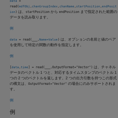
=
data
read(
,
,
,
,
mdfObj
chanGroupIndex
chanName
startPosition
endPosit
は、
から
まで指定された範囲の
)
startPosition
endPosition
ion
データを読み取ります。
例
は、オプションの名前と値のペア
= read(
___
,
)
data
Name=Value
を使用して特定の関数の動作を指定します。
例
は、チャネル
[
,
] = read(
___
,OutputFormat="Vector")
data
time
データのベクトル 1 つと、対応するタイムスタンプのベクトル 1
つの 2 つのベクトルを返します。2 つの出力引数を持つこの形式
の構文は、
の場合にのみサポートされま
OutputFormat="Vector"
す。
例
例