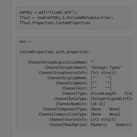
mdfObj = mdf(
"File05.mf4"
);

TTout = read(mdfObj,1,IncludeMetadata=true);

TTout.Properties.CustomProperties
ans = 

CustomProperties with properties:

    ChannelGroupAcquisitionName: ""

            ChannelGroupComment: "Integer Types"

         ChannelGroupSourceInfo: [1×1 struct]

             ChannelDisplayName: [""    ""]

                 ChannelComment: [""    ""]

                    ChannelUnit: [""    ""]

                    ChannelType: [FixedLength    FixedL
                ChannelDataType: [IntegerSignedLittleEn
                 ChannelNumBits: [16 32]

           ChannelComponentType: [None    None]

         ChannelCompositionType: [None    None]

              ChannelSourceInfo: [1×2 struct]

              ChannelReadOption: [Numeric    Numeric]