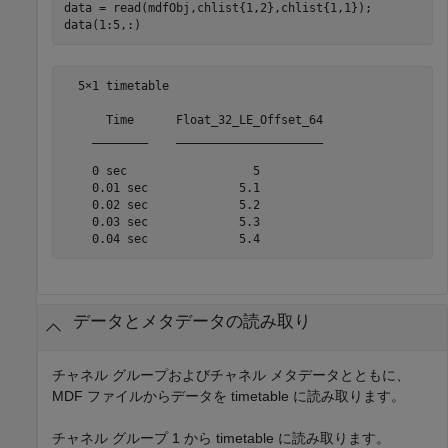
data = read(mdfObj,chlist{1,2},chlist{1,1});

data(1:5,:)
  5×1 timetable

      Time      Float_32_LE_Offset_64

    ________    _____________________

    0 sec                  5         

    0.01 sec             5.1         

    0.02 sec             5.2         

    0.03 sec             5.3         

    0.04 sec             5.4
データとメタデータの読み取り
チャネル グループおよびチャネル メタデータとともに、
MDF ファイルからデータを timetable に読み取ります。
チャネル グループ 1 から timetable に読み取ります。