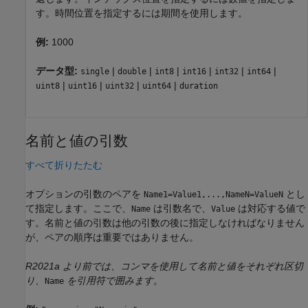
す。時間位置を指定するには期間を使用します。
例:
1000
データ型:
|
|
|
|
|
|
single
double
int8
int16
int32
int64
|
|
|
|
uint8
uint16
uint32
uint64
duration
名前と値の引数
すべて折りたたむ
オプションの引数のペアを
とし
Name1=Value1,...,NameN=ValueN
て指定します。ここで、
は引数名で、
は対応する値で
Name
Value
す。名前と値の引数は他の引数の後に指定しなければなりません
が、ペアの順序は重要ではありません。
R2021a より前では、コンマを使用して名前と値をそれぞれ区切
り、
を引用符で囲みます。
Name