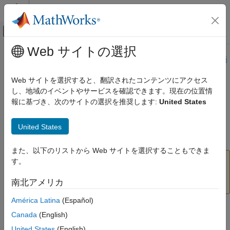
コンテンツへスキップ
MATLAB ヘルプ センター
オフキャンバス ナビゲーション メ
メインコンテンツ
Web サイトの選択
ドキュメンテーションのホーム
このページは機械翻訳を使用して翻訳されました。最新版の英語
を参照するには、ここをクリックします。
テストと計測
Web サイトを選択すると、翻訳されたコンテンツにアクセス
自動車
し、地域のイベントやサービスを確認できます。現在の位置情
read
報に基づき、次のサイトの選択を推奨します:
United States
Vehicle Network Toolbox
標準ファイル形式
(非推奨) MDF ファイルからチャネルデータを読み取る
United States
MDFファイル
ページ内をすべて折りたたむ
read
また、以下のリストから Web サイトを選択することもできま
関数は推奨されておらず、将来のリリースで削除さ
す。
read
項目一覧
れる可能性があります。代わりに
を使用してく
mdfRead
構文
南北アメリカ
ださい。
バージョン履歴
を参照してください。
説明
América Latina
(Español)
例
構文
入力引数
Canada
(English)
名前と値の引数
United States
(English)
data = read(mdfObj)