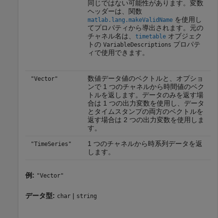
同じではない可能性があります。変数
ヘッダーは、関数
を使用し
matlab.lang.makeValidName
てプロパティから導出されます。元の
チャネル名は、
オブジェク
timetable
トの
プロパテ
VariableDescriptions
ィで使用できます。
数値データ値のベクトルと、オプショ
"Vector"
ンで 1 つのチャネルから時間値のベク
トルを返します。データのみを返す場
合は 1 つの出力変数を使用し、データ
とタイムスタンプの両方のベクトルを
返す場合は 2 つの出力変数を使用しま
す。
1 つのチャネルから時系列データを返
"TimeSeries"
します。
例:
"Vector"
データ型:
|
char
string