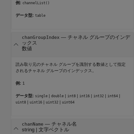
例:
channelList()
データ型:
table
—
チャネル グループのインデ
chanGroupIndex
ックス
数値
読み取り元のチャネル グループを識別する数値として指定
されるチャネル グループのインデックス。
例:
1
データ型:
|
|
|
|
|
|
single
double
int8
int16
int32
int64
|
|
|
uint8
uint16
uint32
uint64
—
チャネル名
chanName
string
|
文字ベクトル