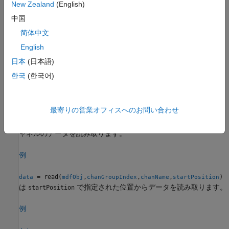
New Zealand
(English)
は、チャネル リスト テーブル
= read(
,
)
data
mdfObj
chanList
で指定されたすべてのチャネルのデータを読み取りま
chanList
中国
す。
简体中文
English
例
日本
(日本語)
は指定されたチャネル グ
= read(
,
)
data
mdfObj
chanGroupIndex
한국
(한국어)
ループ内のすべてのチャネルのデータを読み取ります。
例
最寄りの営業オフィスへのお問い合わせ
は指定されたチ
= read(
,
,
)
data
mdfObj
chanGroupIndex
chanName
ャネルのデータを読み取ります。
例
= read(
,
,
,
)
data
mdfObj
chanGroupIndex
chanName
startPosition
は
で指定された位置からデータを読み取ります。
startPosition
例