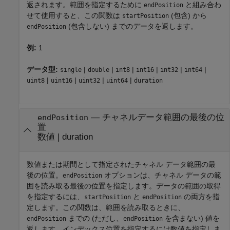
返されます。範囲を指定するために
と組み合わ
endPosition
せて使用すると、この関数は
(包含) から
startPosition
(包含しない) までのデータを返します。
endPosition
例:
1
データ型:
|
|
|
|
|
|
single
double
int8
int16
int32
int64
|
|
|
|
uint8
uint16
uint32
uint64
duration
—
チャネルデータ範囲の最後の位
endPosition
置
数値
|
duration
数値または期間として指定されたチャネル データ範囲の最
後の位置。
オプションは、チャネル データの範
endPosition
囲を読み取る最後の位置を指定します。データの範囲の取得
を指定するには、
と
の両方を指
startPosition
endPosition
定します。この関数は、範囲を読み取るときに、
までの (ただし、
を含まない) 値を
endPosition
endPosition
返します。インデックス位置を指定するには数値を指定しま