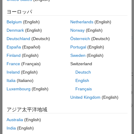
出力引数
data = read(mdfObj,chanList)
ヨーロッパ
バージョン履歴
data = read(mdfObj,chanGroupIndex)
data = read(mdfObj,chanGroupIndex,chanName)
参考
Belgium
(English)
Netherlands
(English)
data = read(mdfObj,chanGroupIndex,chanName,startPosition)
Denmark
(English)
Norway
(English)
data =
read(mdfObj,chanGroupIndex,chanName,startPosition,endPosit
Deutschland
(Deutsch)
Österreich
(Deutsch)
ion)
España
(Español)
Portugal
(English)
data = read(
___
,Name=Value)
Finland
(English)
Sweden
(English)
[data,time] = read(
___
,OutputFormat="Vector")
説明
France
(Français)
Switzerland
Ireland
(English)
Deutsch
は、MDF ファイル オブジェクト
に
= read(
)
mdfObj
data
mdfObj
よって識別される MDF ファイルからすべてのチャネルのすべて
Italia
(Italiano)
English
のデータを読み取り、出力を
に割り当てます。ファイル デ
data
Luxembourg
(English)
Français
ータが 1 つのチャネル グループの場合、出力は timetable になり
United Kingdom
(English)
ます。複数のチャネル グループは、timetable の cell 配列として
返されます。cell 配列のインデックスは、チャネル グループ番号
アジア太平洋地域
に対応します。
Australia
(English)
例
India
(English)