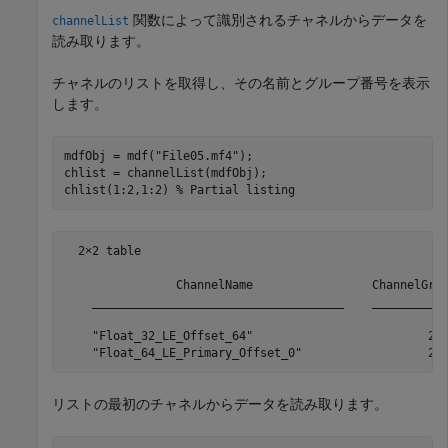
関数によって識別されるチャネルからデータを
channelList
読み取ります。
チャネルのリストを取得し、その名前とグループ番号を表示
します。
mdfObj = mdf(
"File05.mf4"
);

chlist = channelList(mdfObj);

chlist(1:2,1:2) 
% Partial listing
  2×2 table

                ChannelName                 ChannelGrou
    ____________________________________    ___________
    "Float_32_LE_Offset_64"                         2  
    "Float_64_LE_Primary_Offset_0"                  2
リストの最初のチャネルからデータを読み取ります。