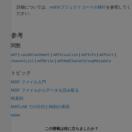
詳細については、
mdfオブジェクトコードの移行
を参照してく
ださい。
参考
関数
|
|
|
|
|
mdf
saveAttachment
mdfVisualize
mdfInfo
mdfSort
|
|
channelList
mdfWrite
mdfAddChannelGroupMetadata
トピック
MDF ファイル入門
MDF ファイルからデータを読み取る
時系列
MATLAB での日付と時刻の表現
table
この情報は役に立ちましたか？