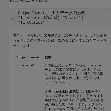
例:
Conversion="Numeric"
—
出力データの形式
OutputFormat
(既定値) |
|
"Timetable"
"Vector"
"TimeSeries"
出力データの形式。文字列または文字ベクトルとして指定さ
れます。このオプションは、次の表に従って出力をフォーマ
ットします。
OutputFormat
説明
1 つ以上のチャネルからの timetable
"Timetable"
を 1 つの出力変数に返します。これ
は、複数のチャネルから同時に読み取
る場合に許可される唯一の形式です。
（デフォルト。）
メモ: timetable 形式には、MDF チャ
ネルの変数が含まれます。変数タイト
®
ルは有効な MATLAB
識別子である必
要があるため、MDF オブジェクトの
プロパティの値と完全に
ChannelNames