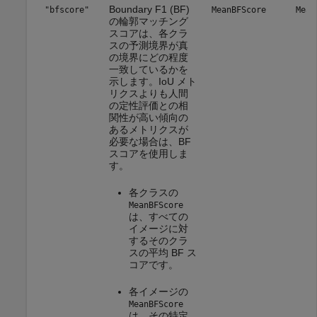
Boundary F1 (BF)
"bfscore"
MeanBFScore
Mean
の輪郭マッチング
スコアは、各クラ
スの予測境界が真
の境界にどの程度
一致しているかを
示します。IoU メト
リクスよりも人間
の定性評価との相
関性が高い傾向の
あるメトリクスが
必要な場合は、BF
スコアを使用しま
す。
各クラスの
MeanBFScore
は、すべての
イメージに対
するそのクラ
スの平均 BF ス
コアです。
各イメージの
MeanBFScore
は、その特定