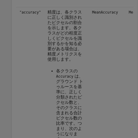
精度は、各クラス
"accuracy"
MeanAccuracy
Mean
に正しく識別され
たピクセルの割合
を示します。各ク
ラスがどの程度正
しくピクセルを識
別するかを知る必
要がある場合は、
精度メトリクスを
使用します。
各クラスの
は、
Accuracy
グラウンド ト
ゥルースを基
準に、正しく
分類されたピ
クセル数と、
そのクラスに
含まれる合計
ピクセル数の
比率です。つ
まり、次のよ
うになりま