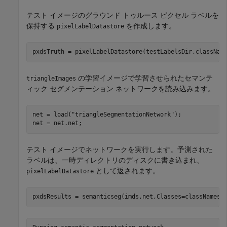
テスト イメージのグラウンド トゥルース ピクセル ラベルを
保持する
を作成します。
pixelLabelDatastore
pxdsTruth = pixelLabelDatastore(testLabelsDir,classNam
の学習イメージで学習させられたセマンテ
triangleImages
ィック セグメンテーション ネットワークを読み込みます。
net = load(
"triangleSegmentationNetwork"
);

net = net.net;
テスト イメージでネットワークを実行します。予測された
ラベルは、一時ディレクトリのディスクに書き込まれ、
として返されます。
pixelLabelDatastore
pxdsResults = semanticseg(imds,net,Classes=classNames,