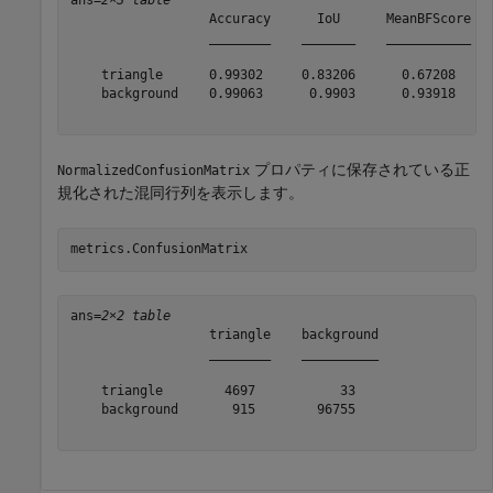
ans=
2×3 table
                  Accuracy      IoU      MeanBFScore

                  ________    _______    ___________

    triangle      0.99302     0.83206      0.67208  

    background    0.99063      0.9903      0.93918  

プロパティに保存されている正
NormalizedConfusionMatrix
規化された混同行列を表示します。
metrics.ConfusionMatrix
ans=
2×2 table
                  triangle    background

                  ________    __________

    triangle        4697           33   

    background       915        96755   
