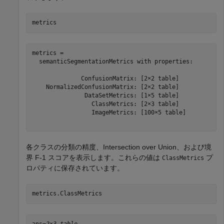
metrics
metrics = 

  semanticSegmentationMetrics with properties:

              ConfusionMatrix: [2×2 table]

    NormalizedConfusionMatrix: [2×2 table]

               DataSetMetrics: [1×5 table]

                 ClassMetrics: [2×3 table]

                 ImageMetrics: [100×5 table]

各クラスの分類の精度、Intersection over Union、および境
界 F-1 スコアを表示します。これらの値は
プ
ClassMetrics
ロパティに保存されています。
metrics.ClassMetrics