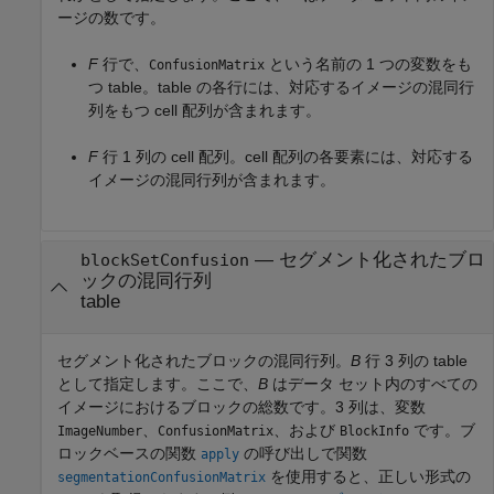
ージの数です。
F
行で、
という名前の 1 つの変数をも
ConfusionMatrix
つ table。table の各行には、対応するイメージの混同行
列をもつ cell 配列が含まれます。
F
行 1 列の cell 配列。cell 配列の各要素には、対応する
イメージの混同行列が含まれます。
—
セグメント化されたブロ
blockSetConfusion
ックの混同行列
table
セグメント化されたブロックの混同行列。
B
行 3 列の table
として指定します。ここで、
B
はデータ セット内のすべての
イメージにおけるブロックの総数です。3 列は、変数
、
、および
です。ブ
ImageNumber
ConfusionMatrix
BlockInfo
ロックベースの関数
の呼び出しで関数
apply
を使用すると、正しい形式の
segmentationConfusionMatrix