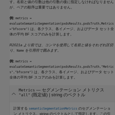
す。名前と値の引数は他の引数の後に指定しなければなりません
が、ペアの順序は重要ではありません。
例:
metrics =
evaluateSemanticSegmentation(pxdsResults,pxdsTruth,Metrics
は、各クラス、各イメージ、およびデータ セット全
="bfscore")
体の平均 BF スコアのみを計算します。
R2021a より前では、コンマを使用して名前と値をそれぞれ区切
り、
を引用符で囲みます。
Name
例:
metrics =
evaluateSemanticSegmentation(pxdsResults,pxdsTruth,"Metric
は、各クラス、各イメージ、およびデータ セット
s","bfscore")
全体の平均 BF スコアのみを計算します。
—
セグメンテーション メトリクス
Metrics
(既定値) |
string のベクトル
"all"
計算する
のセグメンテーショ
semanticSegmentationMetrics
ン メトリクス。string のベクトルとして指定します。この引