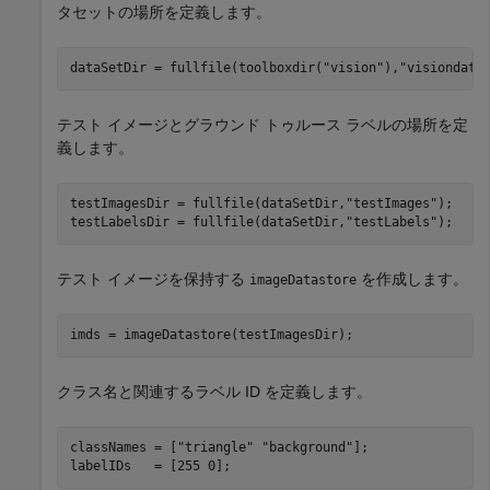
タセットの場所を定義します。
dataSetDir = fullfile(toolboxdir(
"vision"
),
"visiondata
テスト イメージとグラウンド トゥルース ラベルの場所を定
義します。
testImagesDir = fullfile(dataSetDir,
"testImages"
);

testLabelsDir = fullfile(dataSetDir,
"testLabels"
);
テスト イメージを保持する
を作成します。
imageDatastore
imds = imageDatastore(testImagesDir);
クラス名と関連するラベル ID を定義します。
classNames = [
"triangle"
"background"
];

labelIDs   = [255 0];