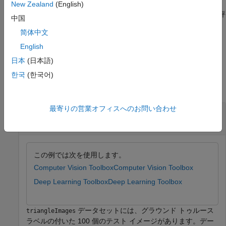
New Zealand
(English)
は、評
[
___
] = evaluateSemanticSegmentation(
___
,
)
Name,Value
中国
価を制御するために、
の引数のペアを 1 つ以上使用
Name,Value
简体中文
してセマンティック セグメンテーション メトリクスを計算しま
す。
English
日本
(日本語)
例
한국
(한국어)
すべて折りたたむ
最寄りの営業オフィスへのお問い合わせ
セマンティック セグメンテーションの結果の評
価
この例では次を使用します。
Computer Vision Toolbox
Computer Vision Toolbox
Deep Learning Toolbox
Deep Learning Toolbox
データセットには、グラウンド トゥルース
triangleImages
ラベルの付いた 100 個のテスト イメージがあります。デー