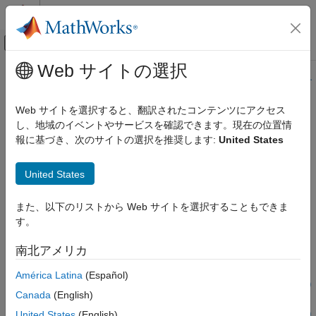
コンテンツへスキップ
MATLAB ヘルプ センター
オフキャンバス ナビゲーション メ
メインコンテンツ
Web サイトの選択
ドキュメンテーションのホーム
このページの内容は最新ではありません。最新版の英語を参照す
るには、ここをクリックします。
イメージ処理とコンピューター ビジョン
Web サイトを選択すると、翻訳されたコンテンツにアクセス
し、地域のイベントやサービスを確認できます。現在の位置情
evaluateSemanticSegmentation
Computer Vision Toolbox
報に基づき、次のサイトの選択を推奨します:
United States
オブジェクトの検出とセグメント化
セマンティック セグメンテーション
グラウンド トゥルースに対してセマンティック セグメンテーシ
United States
ョン データ セットを評価する
evaluateSemanticSegmentation
また、以下のリストから Web サイトを選択することもできま
項目一覧
ページ内をすべて折りたたむ
す。
構文
構文
説明
南北アメリカ
ssm = evaluateSemanticSegmentation(dsResults,dsTruth)
例
ssm =
América Latina
(Español)
入力引数
evaluateSemanticSegmentation(imageSetConfusion,classNames)
名前と値の引数
Canada
(English)
[ssm,blockMetrics] =
出力引数
United States
(English)
evaluateSemanticSegmentation(blockSetConfusion,classNames)