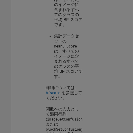
のイメージに
含まれるすべ
てのクラスの
平均 BF スコア
です。
集計データセ
ットの
MeanBFScore
は、すべての
イメージに含
まれるすべて
のクラスの平
均 BF スコアで
す。
詳細については、
を参照して
bfscore
ください。
関数への入力とし
て混同行列
(
imageSetConfusion
または
)
blockSetConfusion