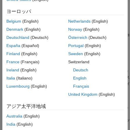
ヒント
[
___
] = evaluateSemanticSegmentation(
___
,Name,Value)
ヨーロッパ
説明
参照
拡張機能
Belgium
(English)
Netherlands
(English)
は、
= evaluateSemanticSegmentation(
,
)
ssm
dsResults
dsTruth
バージョン履歴
さまざまなメトリクスを計算し、グラウンド トゥルース セグメ
Denmark
(English)
Norway
(English)
参考
ンテーション
に対してセマンティック セグメンテーショ
dsTruth
Deutschland
(Deutsch)
Österreich
(Deutsch)
ンの結果
の品質を評価します。
dsResults
España
(Español)
Portugal
(English)
例
Finland
(English)
Sweden
(English)
France
(Français)
Switzerland
=
ssm
Ireland
(English)
Deutsch
evaluateSemanticSegmentation(
,
)
imageSetConfusion
classNames
は、さまざまなメトリクスを計算し、セグメンテーション クラス
Italia
(Italiano)
English
をもつ混同行列
からのセマンティ
classNames
imageSetConfusion
Luxembourg
(English)
Français
ック セグメンテーションの結果の品質を評価します。
United Kingdom
(English)
[
,
] =
ssm
blockMetrics
アジア太平洋地域
evaluateSemanticSegmentation(
,
)
blockSetConfusion
classNames
は、さまざまなメトリクスを計算し、クラス
をもつ
classNames
Australia
(English)
混同行列
からのブロックベース セマンティッ
blockSetConfusion
India
(English)
ク セグメンテーションの結果の品質を評価します。