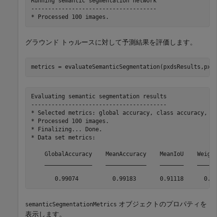
Running semantic segmentation network

-------------------------------------

グラウンド トゥルースに対して予測結果を評価します。
metrics = evaluateSemanticSegmentation(pxdsResults,pxd
Evaluating semantic segmentation results

----------------------------------------

* Selected metrics: global accuracy, class accuracy, Io
* Processed 100 images.

* Finalizing... Done.

* Data set metrics:

    GlobalAccuracy    MeanAccuracy    MeanIoU    Weight
    ______________    ____________    _______    ______
オブジェクトのプロパティを
semanticSegmentationMetrics
表示します。