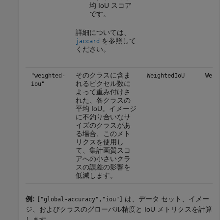
均 IoU スコア
です。
詳細については、
を参照して
jaccard
ください。
そのクラスに含ま
"weighted-
WeightedIoU
Weig
れるピクセル数に
iou"
よって重み付けさ
れた、各クラスの
平均 IoU。イメージ
に不釣り合いなサ
イズのクラスがあ
る場合、このメト
リクスを使用し
て、集計画質スコ
アへの小さいクラ
スの誤差の影響を
低減します。
例:
は、データ セット、イメー
["global-accuracy","iou"]
ジ、およびクラスのグローバル精度と IoU メトリクスを計算
します。