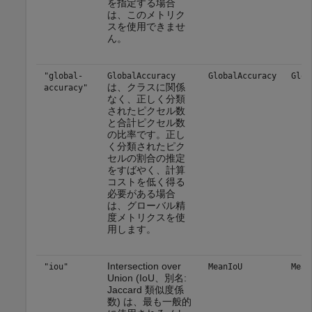
を指定する場合
は、このメトリク
スを使用できませ
ん。
"global-
GlobalAccuracy
GlobalAccuracy
Glob
は、クラスに関係
accuracy"
なく、正しく分類
されたピクセル数
と合計ピクセル数
の比率です。正し
く分類されたピク
セルの割合の推定
をすばやく、計算
コストを低く得る
必要がある場合
は、グローバル精
度メトリクスを使
用します。
Intersection over
"iou"
MeanIoU
Mean
Union (IoU、別名:
Jaccard 類似度係
数) は、最も一般的