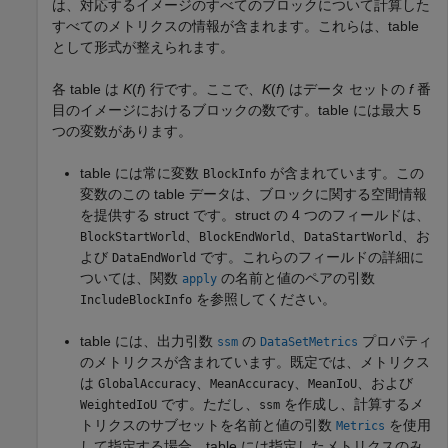
は、対応するイメージのすべてのブロックについて計算した
すべてのメトリクスの情報が含まれます。これらは、table
として形式が整えられます。
各 table は
K
(
f
) 行です。ここで、
K
(
f
) はデータ セットの
f
番
目のイメージにおけるブロックの数です。table には最大 5
つの変数があります。
table には常に変数
が含まれています。この
BlockInfo
変数のこの table データは、ブロックに関する空間情報
を提供する struct です。struct の 4 つのフィールドは、
、
、
、お
BlockStartWorld
BlockEndWorld
DataStartWorld
よび
です。これらのフィールドの詳細に
DataEndWorld
ついては、関数
の名前と値のペアの引数
apply
を参照してください。
IncludeBlockInfo
table には、出力引数
の
プロパティ
ssm
DataSetMetrics
のメトリクスが含まれています。既定では、メトリクス
は
、
、
、および
GlobalAccuracy
MeanAccuracy
MeanIoU
です。ただし、
を作成し、計算するメ
WeightedIoU
ssm
トリクスのサブセットを名前と値の引数
を使用
Metrics
して指定する場合、table には指定したメトリクスのみ