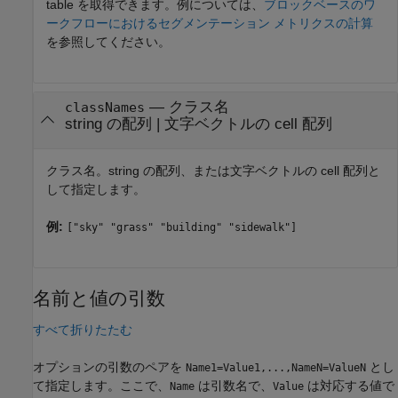
table を取得できます。例については、
ブロックベースのワ
ークフローにおけるセグメンテーション メトリクスの計算
を参照してください。
—
クラス名
classNames
string の配列
|
文字ベクトルの cell 配列
クラス名。string の配列、または文字ベクトルの cell 配列と
して指定します。
例:
["sky" "grass" "building" "sidewalk"]
名前と値の引数
すべて折りたたむ
オプションの引数のペアを
とし
Name1=Value1,...,NameN=ValueN
て指定します。ここで、
は引数名で、
は対応する値で
Name
Value