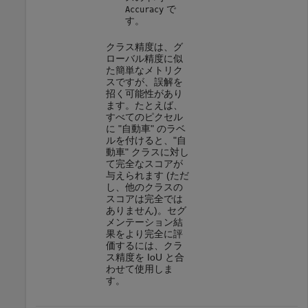
で
Accuracy
す。
クラス精度は、グ
ローバル精度に似
た簡単なメトリク
スですが、誤解を
招く可能性があり
ます。たとえば、
すべてのピクセル
に "自動車" のラベ
ルを付けると、"自
動車" クラスに対し
て完全なスコアが
与えられます (ただ
し、他のクラスの
スコアは完全では
ありません)。セグ
メンテーション結
果をより完全に評
価するには、クラ
ス精度を IoU と合
わせて使用しま
す。