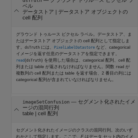
—
グラウンド トゥルース ピクセル ラ
dsTruth
ベル
データストア
|
データストア オブジェクトの
cell 配列
グラウンド トゥルース ピクセル ラベル。データストア、ま
たはデータストア オブジェクトの cell 配列として指定しま
す。
には、
など、categorical
dsTruth
PixelLabelDatastore
イメージを返す任意のデータストアを指定できます。
(
) を使用した場合は、categorical 配列、cell 配
read
dsTruth
列または table が返されなければなりません。関数
が
read
複数列の cell 配列または table を返す場合、2 番目の列には
categorical 配列が含まれていなければなりません。
—
セグメント化されたイメ
imageSetConfusion
ージの混同行列
table
|
cell 配列
セグメント化されたイメージのクラスの混同行列。次のいず
れかとして指定します。ここで、
F
はデータ セット内のイメ