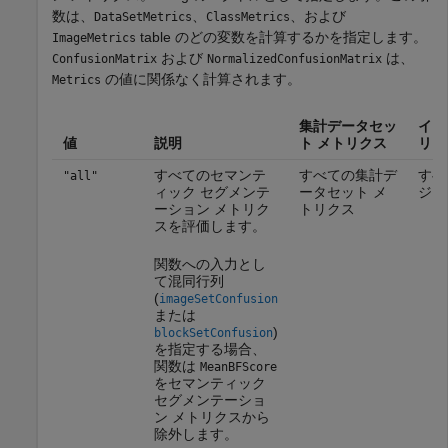
数は、
、
、および
DataSetMetrics
ClassMetrics
table のどの変数を計算するかを指定します。
ImageMetrics
および
は、
ConfusionMatrix
NormalizedConfusionMatrix
の値に関係なく計算されます。
Metrics
集計データセッ
イメ
値
説明
ト メトリクス
リク
すべてのセマンテ
すべての集計デ
すべ
"all"
ィック セグメンテ
ータセット メ
ジ 
ーション メトリク
トリクス
スを評価します。
関数への入力とし
て混同行列
(
imageSetConfusion
または
)
blockSetConfusion
を指定する場合、
関数は
MeanBFScore
をセマンティック
セグメンテーショ
ン メトリクスから
除外します。