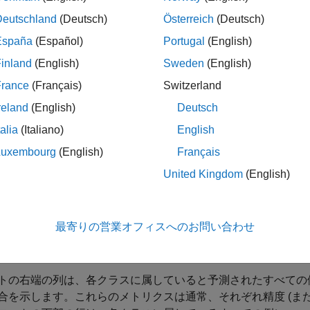
nfusion(targets,outputs,name)
Deutschland
(Deutsch)
Österreich
(Deutsch)
nfusion(targets1,outputs1,name1,targets2,outputs2,name2,
España
(Español)
Portugal
(English)
inland
(English)
Sweden
(English)
は、真のラベル
および予測
nfusion(
,
)
targets
targets
outputs
France
(Français)
Switzerland
ategorical ベクトルまたは one-of-N (one-hot) 表現で指定
reland
(English)
Deutsch
talia
(Italiano)
English
ヒント
Luxembourg
(English)
Français
は、カテゴリカル ラベルでは推奨されません。
lotconfusion
United Kingdom
(English)
列プロットでは、行は予測されたクラス (出力クラス) に対応し、
最寄りの営業オフィスへのお問い合わせ
対角線上のセルは、正しく分類された観測値に対応します。対
観測値の数と観測値の総数に対する割合の両方が各セルに表示
トの右端の列は、各クラスに属していると予測されたすべての
合を示します。これらのメトリクスは通常、それぞれ精度 (また