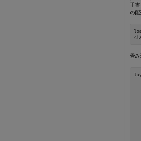
手書
の配
lo
cl
畳み
lay
  
  
  
  
  
  
  
  
  