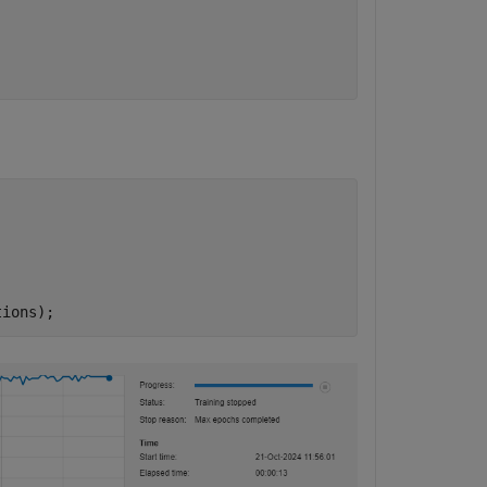
tions);