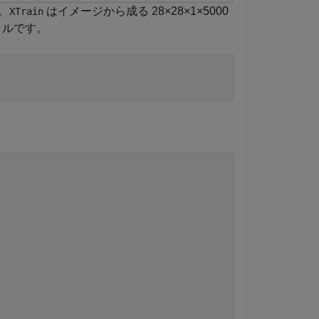
。
はイメージから成る 28×28×1×5000
XTrain
クトルです。
。