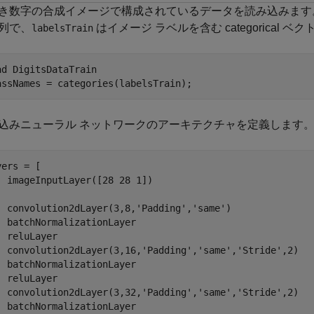
き数字の合成イメージで構成されているデータを読み込みます
列で、
はイメージ ラベルを含む categorical ベ
labelsTrain
ad 
DigitsDataTrain
assNames = categories(labelsTrain);
込みニューラル ネットワークのアーキテクチャを定義します
ers = [

  imageInputLayer([28 28 1])

  convolution2dLayer(3,8,
'Padding'
,
'same'
)

  batchNormalizationLayer

  reluLayer    

  convolution2dLayer(3,16,
'Padding'
,
'same'
,
'Stride'
,2)

  batchNormalizationLayer

  reluLayer

  convolution2dLayer(3,32,
'Padding'
,
'same'
,
'Stride'
,2)

  batchNormalizationLayer
