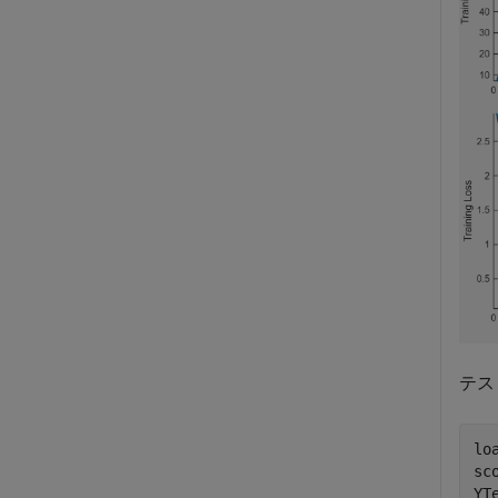
テス
lo
sc
YT