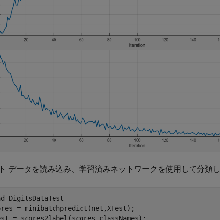
ト データを読み込み、学習済みネットワークを使用して分類
ad 
DigitsDataTest
ores = minibatchpredict(net,XTest);

est = scores2label(scores,classNames);