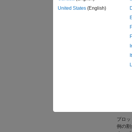
plotco
United States
(English)
plotco
説明
F
plotco
ベルは、c
I
I
p
混同行
ます。
ます。
プロッ
例の割