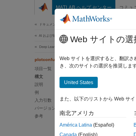
コンテンツへスキップ
MATLAB ヘルプ センター
コミュ
ドキュメ
ドキュメンテーションのホーム
AI および統計
plot
Web サイトの選
Deep Learning Toolbox
(削除
Web サイトを選択すると、翻訳
plotconfusion
き、次のサイトの選択を推奨します
項目一覧
ページ
構文
United States
p
説明
N
例
また、以下のリストから Web サ
入力引数
バージョン履歴
南北アメリカ
参考
構文
América Latina
(Español)
plotco
Canada
(English)