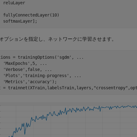
  reluLayer

  fullyConnectedLayer(10)

  softmaxLayer];
オプションを指定し、ネットワークに学習させます。
tions = trainingOptions(
'sgdm'
, 
...
'MaxEpochs'
,5, 
...
'Verbose'
,false, 
...
'Plots'
,
'training-progress'
, 
...
'Metrics'
,
'accuracy'
);

t = trainnet(XTrain,labelsTrain,layers,
"crossentropy"
,op