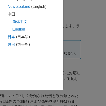
New Zealand
(English)
...,targetsn,outputsn,namen)
中国
简体中文
ラベル
の混同行列をプロットします。ラ
outputs
English
します。
日本
(日本語)
한국
(한국어)
代わりに
を使用してください。
confusionchart
列は真のクラス (ターゲット クラス) に対応し
角線外のセルは、誤分類された観測値に対応し
されます。
例について正しく分類された例と誤分類された
は陽性の予測値) および偽発見率と呼ばれま