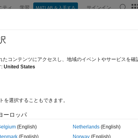
ニティ
学習
サインイン
MATLAB を入手する
ンテーション
例
関数
ブロック
アプリ
ビデオ
confusion
択
予定) 分類の混同行列のプロット
されたコンテンツにアクセスし、地域のイベントやサービスを
:
United States
内をすべて折りたたむ
は将来のリリースで削除される予定です。詳細
lotconfusion
etwork Code to dlnetwork Workflows
を参照してください。
イトを選択することもできます。
コードの更新に関するアドバイスについては、
バージョン履歴
ヨーロッパ
Belgium
(English)
Netherlands
(English)
nfusion(targets,outputs)
Denmark
(English)
Norway
(English)