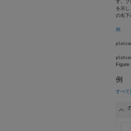
す。プ
を示し
の右下
例
plotco
plotco
Fig
例
すべて