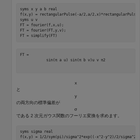
syms 
x
y
a
b
real
f(x,y) = rectangularPulse(-a/2,a/2,x)*rectangularPulse(
syms 
u
v
FT = fourier(f,x,u);

FT = fourier(FT,y,v);

FT = simplify(FT)
sin
(
π
a
u
)
sin
(
π
b
v
)
u
v
π
2
x
と
y
の両方向の標準偏差が
σ
である 2 次元ガウス関数のフーリエ変換を求めます。
syms 
sigma
real
f(x,y) = 1/2/sym(pi)/sigma^2*exp((-x^2-y^2)/2/sigma^2);