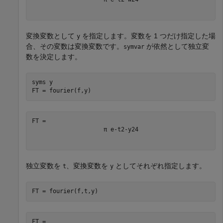
変換変数として
を指定します。変数を 1 つだけ指定した場
y
合、その変数は変換変数です。
が依然として独立変
symvar
数を決定します。
syms 
y
FT = fourier(f,y)
π
e
-
t
2
-
y
2
4
独立変数を
、変換変数を
としてそれぞれ指定します。
t
y
FT = fourier(f,t,y)