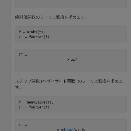
1
絶対値関数のフーリエ変換を求めます。
f = a*abs(t);

FT = fourier(f)
-
2
a
w
2
ステップ関数 (ヘヴィサイド関数) のフーリエ変換を求めま
す。
f = heaviside(t);

FT = fourier(f)
π
δ
dirac
(
w
)
-
i
w