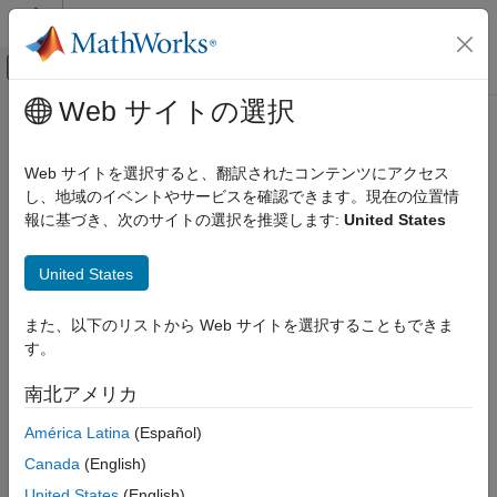
コンテンツへスキップ
MATLAB ヘルプ センター
オフキャンバス ナビゲーション メ
メインコンテンツ
Web サイトの選択
ドキュメンテーションのホーム
fourier
数学および最適化
Web サイトを選択すると、翻訳されたコンテンツにアクセス
シンボリック式またはシンボリック関数のフーリエ変換
し、地域のイベントやサービスを確認できます。現在の位置情
Symbolic Math Toolbox
報に基づき、次のサイトの選択を推奨します:
United States
数学
ページ内をすべて折りたたむ
微積分
構文
United States
fourier
FT = fourier(f)
また、以下のリストから Web サイトを選択することもできま
項目一覧
FT = fourier(f,transVar)
す。
構文
FT = fourier(f,var,transVar)
説明
説明
南北アメリカ
例
は、
の
フーリエ変換
を返します。既定では、
= fourier(
)
f
FT
f
América Latina
(Español)
入力引数
関数
は独立変数を決定し、
は変換変数です。
symvar
w
詳細
Canada
(English)
ヒント
例
United States
(English)