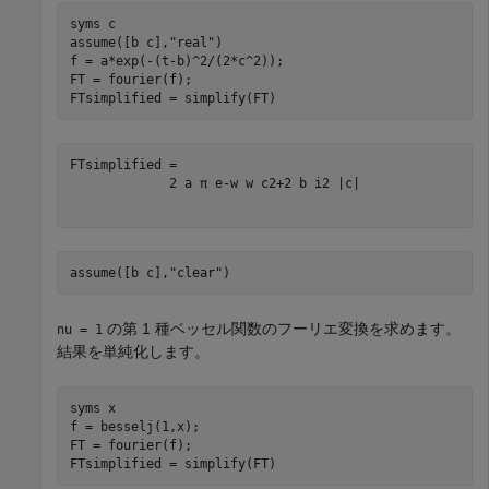
syms 
c
assume([b c],
"real"
)

f = a*exp(-(t-b)^2/(2*c^2));

FT = fourier(f);

FTsimplified = simplify(FT)
2
a
π
e
-
w
w
c
2
+
2
b
i
2
|
c
|
assume([b c],
"clear"
)
の第 1 種ベッセル関数のフーリエ変換を求めます。
nu = 1
結果を単純化します。
syms 
x
f = besselj(1,x);

FT = fourier(f);

FTsimplified = simplify(FT)