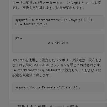
フーリエ変換のパラメーターを
と
に変
c = 1/(2*pi)
s = 1
更し、変換を再計算します。結果が変わります。
sympref(
"FourierParameters"
,[1/(2*sym(pi)) 1]);

FT = fourier(f,t,w)
w
e
-
w
2
4
i
4
π
を使用して設定したシンボリック設定は、現在およ
sympref
びこれ以降の MATLAB® セッションを通じて維持されます。
を "
に設定して、
および
の
FourierParameters
default"
c
s
設定を既定値に戻します。
sympref(
"FourierParameters"
,
"default"
);