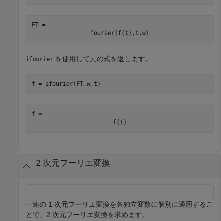
FT = 
fourier
(
f
(
t
)
,
t
,
w
)
を使用して元の式を返します。
ifourier
f = ifourier(FT,w,t)
f = 
f
(
t
)
2 次元フーリエ変換
一連の 1 次元フーリエ変換を各独立変数に個別に適用するこ
とで、2 次元フーリエ変換を求めます。