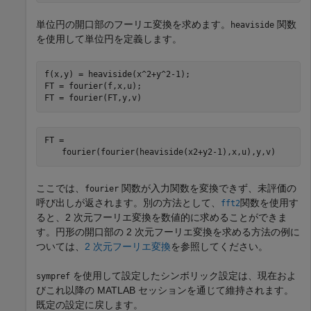
単位円の開口部のフーリエ変換を求めます。
関数
heaviside
を使用して単位円を定義します。
f(x,y) = heaviside(x^2+y^2-1);

FT = fourier(f,x,u);

FT = fourier(FT,y,v)
FT = 
fourier
(
fourier
(
heaviside
(
x
2
+
y
2
-
1
)
,
x
,
u
)
,
y
,
v
)
ここでは、
関数が入力関数を変換できず、未評価の
fourier
呼び出しが返されます。別の方法として、
関数を使用す
fft2
ると、2 次元フーリエ変換を数値的に求めることができま
す。円形の開口部の 2 次元フーリエ変換を求める方法の例に
ついては、
2 次元フーリエ変換
を参照してください。
を使用して設定したシンボリック設定は、現在およ
sympref
びこれ以降の MATLAB セッションを通じて維持されます。
既定の設定に戻します。