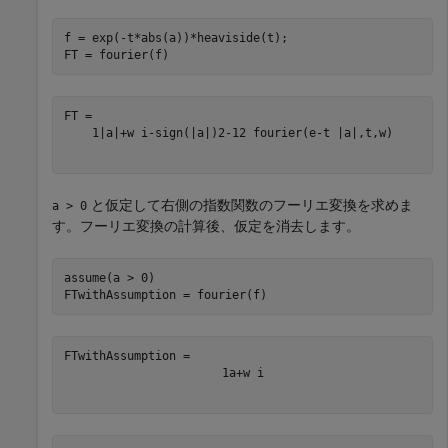
f = exp(-t*abs(a))*heaviside(t);

FT = fourier(f)
1
|
a
|
+
w
i
-
sign
(
|
a
|
)
2
-
1
2
fourier
(
e
-
t
|
a
|
,
t
,
w
)
と仮定して右側の指数関数のフーリエ変換を求めま
a > 0
す。フーリエ変換の計算後、仮定を消去します。
assume(a > 0)

FTwithAssumption = fourier(f)
1
a
+
w
i