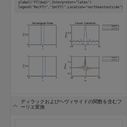
ylabel(
"FT($w$)"
,Interpreter=
"latex"
)

legend(
"Re(FT)"
,
"Im(FT)"
,Location=
"northeastoutside"
)
ディラックおよびヘヴィサイドの関数を含むフ
ーリエ変換