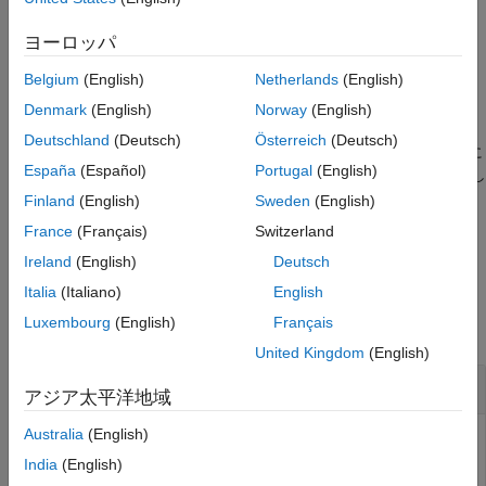
参照
は、
の代わりに
を変換変
= fourier(
,
)
w
transVar
ヨーロッパ
FT
f
transVar
バージョン履歴
数として使用します。
参考
Belgium
(English)
Netherlands
(English)
例
Denmark
(English)
Norway
(English)
Deutschland
(Deutsch)
Österreich
(Deutsch)
は、
と
の代わりに
= fourier(
,
,
)
symvar(f,1)
w
FT
f
var
transVar
España
(Español)
Portugal
(English)
と
をそれぞれ独立変数および変換変数として使用し
var
transVar
ます。
Finland
(English)
Sweden
(English)
France
(Français)
Switzerland
例
Ireland
(English)
Deutsch
例
Italia
(Italiano)
English
Luxembourg
(English)
Français
すべて折りたたむ
United Kingdom
(English)
一般的な関数のフーリエ変換
アジア太平洋地域
Australia
(English)
India
(English)
一般的な関数のフーリエ変換を計算します。既定では、
に
w