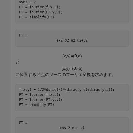
syms 
u
v
FT = fourier(f,x,u);

FT = fourier(FT,y,v);

FT = simplify(FT)
FT = 
e
-
2
σ
2
π
2
u
2
+
v
2
(
x
,
y
)
=
(
0
,
a
)
と
(
x
,
y
)
=
(
0
,
-
a
)
に位置する 2 点のソースのフーリエ変換を求めます。
f(x,y) = 1/2*dirac(x)*(dirac(y-a)+dirac(y+a));

FT = fourier(f,x,u);

FT = fourier(FT,y,v);

FT = simplify(FT)
FT = 
cos
(
2
π
a
v
)