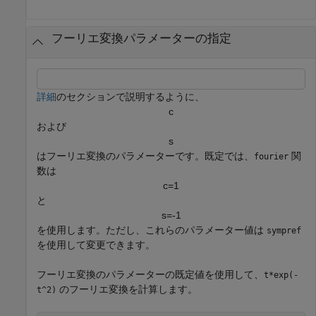
フーリエ変換パラメーターの指定
詳細
のセクションで説明するように、
c
および
s
はフーリエ変換のパラメーターです。既定では、
関
fourier
数は
c
=
1
と
s
=
-
1
を使用します。ただし、これらのパラメーター値は
sympref
を使用して変更できます。
フーリエ変換のパラメーターの既定値を使用して、
t*exp(-
のフーリエ変換を計算します。
t^2)