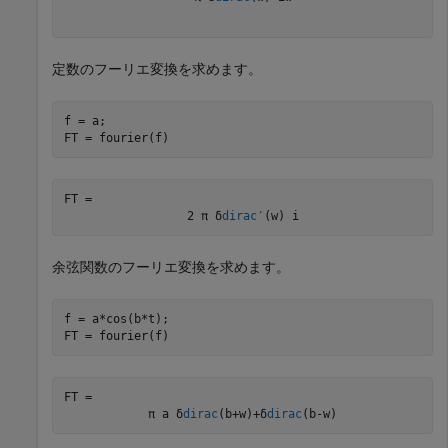
定数のフーリエ変換を求めます。
f = a;

FT = fourier(f)
FT = 
2
π
δ
dirac
′
(
w
)
i
余弦関数のフーリエ変換を求めます。
f = a*cos(b*t);

FT = fourier(f)
FT = 
π
a
δ
dirac
(
b
+
w
)
+
δ
dirac
(
b
-
w
)