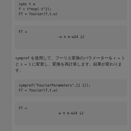
syms 
t
w
f = t*exp(-t^2);

FT = fourier(f,t,w)
-
w
π
e
-
w
2
4
i
2
を使用して、フーリエ変換のパラメーターを
sympref
c = 1
と
に変更し、変換を再計算します。結果が変わりま
s = 1
す。
sympref(
"FourierParameters"
,[1 1]);

FT = fourier(f,t,w)
w
π
e
-
w
2
4
i
2