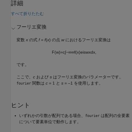
詳細
すべて折りたたむ
フーリエ変換
変数
x
の式
f
=
f
(
x
)
の点
w
におけるフーリエ変換は
F
(
w
)
=
c
∫
−
∞
∞
f
(
x
)
e
i
s
w
x
d
x
,
です。
ここで、
c
および
s
はフーリエ変換のパラメーターです。
関数は
c
= 1
と
s
= –1
を使用します。
fourier
ヒント
いずれかの引数が配列である場合、
は配列の全要素
fourier
について要素単位で動作します。