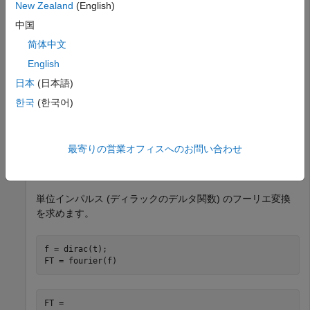
New Zealand
(English)
関して変換されます。
中国
矩形パルス関数のフーリエ変換を求めます。
简体中文
English
syms 
a
b
t
日本
(日本語)
f = rectangularPulse(a,b,t);

FT = fourier(f)
한국
(한국어)
最寄りの営業オフィスへのお問い合わせ
-
sin
(
a
w
)
+
cos
(
a
w
)
i
w
+
sin
(
b
w
)
+
cos
(
b
w
)
i
w
単位インパルス (ディラックのデルタ関数) のフーリエ変換
を求めます。
f = dirac(t);

FT = fourier(f)
FT = 