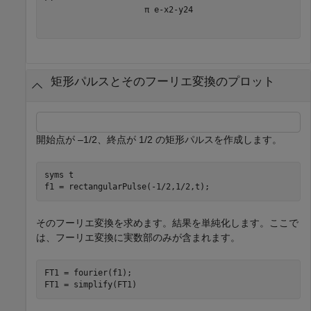
π
e
-
x
2
-
y
2
4
矩形パルスとそのフーリエ変換のプロット
開始点が –1/2、終点が 1/2 の矩形パルスを作成します。
syms 
t
f1 = rectangularPulse(-1/2,1/2,t);
そのフーリエ変換を求めます。結果を単純化します。ここで
は、フーリエ変換に実数部のみが含まれます。
FT1 = fourier(f1);

FT1 = simplify(FT1)