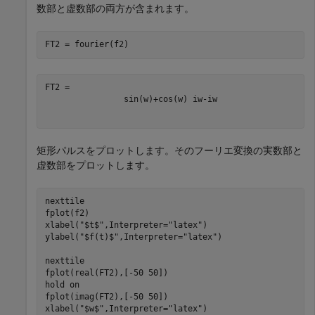
数部と虚数部の両方が含まれます。
FT2 = fourier(f2)
sin
(
w
)
+
cos
(
w
)
i
w
-
i
w
矩形パルスをプロットします。そのフーリエ変換の実数部と
虚数部をプロットします。
nexttile

fplot(f2)

xlabel(
"$t$"
,Interpreter=
"latex"
)

ylabel(
"$f(t)$"
,Interpreter=
"latex"
)

nexttile

fplot(real(FT2),[-50 50])

hold 
on
fplot(imag(FT2),[-50 50])

xlabel(
"$w$"
,Interpreter=
"latex"
)
