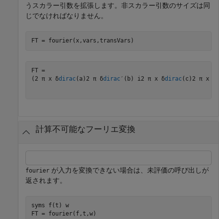
うスカラー引数を拡張します。非スカラー引数のサイズは同
じでなければなりません。
FT = fourier(x,vars,transVars)
(
2
π
x
δ
dirac
(
a
)
2
π
δ
dirac
′
(
b
)
i
2
π
x
δ
dirac
(
c
)
2
π
x
δ
計算不可能なフーリエ変換
が入力を変換できない場合は、未評価の呼び出しが
fourier
返されます。
syms 
f(t)
w
FT = fourier(f,t,w)