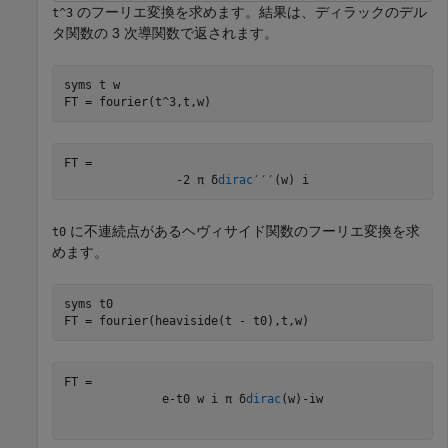
のフーリエ変換を求めます。結果は、ディラックのデル
t^3
タ関数の 3 次導関数で返されます。
syms 
t
w
FT = fourier(t^3,t,w)
FT = 
-
2
π
δ
dirac
′
′
′
(
w
)
i
に不連続点があるヘヴィサイド関数のフーリエ変換を求
t0
めます。
syms 
t0
FT = fourier(heaviside(t - t0),t,w)
e
-
t
0
w
i
π
δ
dirac
(
w
)
-
i
w