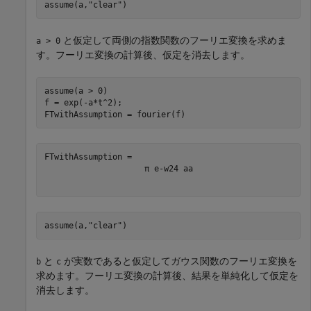
assume(a,
"clear"
)
と仮定して両側の指数関数のフーリエ変換を求めま
a > 0
す。フーリエ変換の計算後、仮定を消去します。
assume(a > 0)

f = exp(-a*t^2);

FTwithAssumption = fourier(f)
π
e
-
w
2
4
a
a
assume(a,
"clear"
)
と
が実数であると仮定してガウス関数のフーリエ変換を
b
c
求めます。フーリエ変換の計算後、結果を単純化して仮定を
消去します。