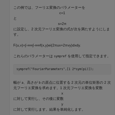
この例では、フーリエ変換のパラメーターを
c
=
1
と
s
=
2
π
に設定し、2 次元フーリエ変換の式が次を満たすようにしま
す。
F
(
u
,
v
)
=
∫
-
∞
∞
∫
-
∞
∞
f
(
x
,
y
)
e
i
(
2
π
ux
+
2
π
vy
)
dx
dy
.
これらのパラメーターは
を使用して指定できます。
sympref
sympref(
"FourierParameters"
,[1 2*sym(pi)]);
幅が
、高さが
の原点に位置する 2 次元の単位矩形の 2 次
a
b
元フーリエ変換を求めます。1 次元フーリエ変換を変数
x
に対して実行し、その後に変数
y
に対して実行します。結果を単純化します。