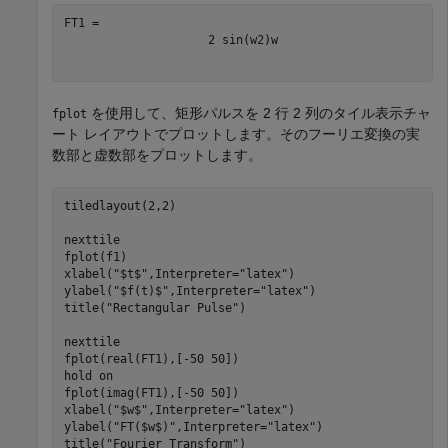
2
sin
(
w
2
)
w
を使用して、矩形パルスを 2 行 2 列のタイル表示チャ
fplot
ート レイアウトでプロットします。そのフーリエ変換の実
数部と虚数部をプロットします。
tiledlayout(2,2)

nexttile

fplot(f1)

xlabel(
"$t$"
,Interpreter=
"latex"
)

ylabel(
"$f(t)$"
,Interpreter=
"latex"
)

title(
"Rectangular Pulse"
)

nexttile

fplot(real(FT1),[-50 50])

hold 
on
fplot(imag(FT1),[-50 50])

xlabel(
"$w$"
,Interpreter=
"latex"
)

ylabel(
"FT($w$)"
,Interpreter=
"latex"
)

title(
"Fourier Transform"
)
