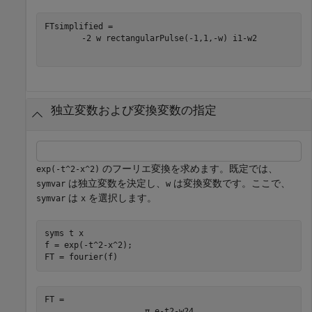
-
2
w
rectangularPulse
(
-
1
,
1
,
-
w
)
i
1
-
w
2
独立変数および変換変数の指定
のフーリエ変換を求めます。既定では、
exp(-t^2-x^2)
は独立変数を決定し、
は変換変数です。ここで、
symvar
w
は
を選択します。
symvar
x
syms 
t
x
f = exp(-t^2-x^2);

FT = fourier(f)
π
e
-
t
2
-
w
2
4