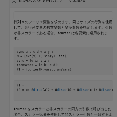
配列入力を使用したフーリエ変換
行列
のフーリエ変換を求めます。同じサイズの行列を使用
M
して、各行列要素の独立変数と変換変数を指定します。引数
が非スカラーである場合、
は各要素に適用されま
fourier
す。
syms 
a
b
c
d
w
x
y
z
M = [exp(x) 1; sin(y) 1i*z];

vars = [w x; y z];

transVars = [a b; c d];

FT = fourier(M,vars,transVars)
(
2
π
e
x
δ
dirac
(
a
)
2
π
δ
dirac
(
b
)
-
π
δ
dirac
(
c
-
1
)
-
δ
dirac
(
c
+
をスカラーと非スカラーの両方の引数で呼び出した
fourier
場合、スカラー拡張を使用して非スカラー引数と一致するよ