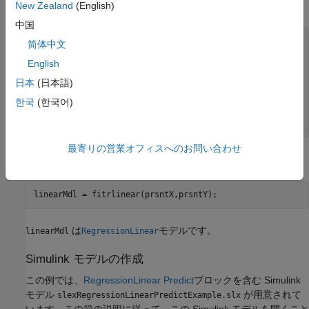
New Zealand
(English)
す。現在の標本と将来の標本にデータを分割します。
中国
c = cvpartition(n,Holdout=0.1);

简体中文
idxPrsnt = training(c);

English
idxFtr = test(c);

日本
(日本語)
prsntX = X(idxPrsnt,:);

prsntY = Y(idxPrsnt);

한국
(한국어)
ftrX = X(idxFtr,:);

ftrY = Y(idxFtr);
最寄りの営業オフィスへのお問い合わせ
線形回帰モデルに学習させます。
linearMdl = fitrlinear(prsntX,prsntY);
は
モデルです。
linearMdl
RegressionLinear
Simulink モデルの作成
この例では、
RegressionLinear Predict
ブロックを含む Simulink
モデル
が用意されて
slexRegressionLinearPredictExample.slx
います。この節の説明に従って、この Simulink モデルを開くこと