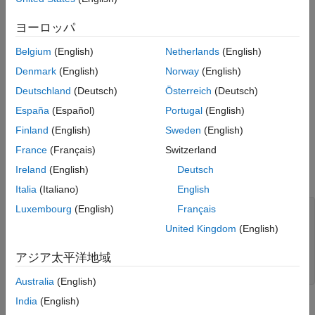
RegressionLinear Predict ブロックの使用
回帰モデルの学習
による応答の予測
ヨーロッパ
項目一覧
次のモデルにより、10,000 個の観測値をシミュレートします。
Belgium
(English)
Netherlands
(English)
回帰モデルの学習
y
=
x
1
0
0
+
2
x
2
0
0
+
e
.
Denmark
(English)
Norway
(English)
Simulink モデルの作成
参考
Deutschland
(Deutsch)
Österreich
(Deutsch)
X
=
x
1
,
.
.
.
,
x
1
0
0
0
España
(Español)
Portugal
(English)
は、10% の要素が非ゼロ標準正規である 10,000 行 1000 列
のスパース行列です。
Finland
(English)
Sweden
(English)
France
(Français)
Switzerland
"e"
は、平均が 0、標準偏差が 0.3 のランダムな正規誤差で
Ireland
(English)
Deutsch
す。
Italia
(Italiano)
English
Luxembourg
(English)
Français
rng(
"default"
) 
% For reproducibility
n = 1e4;

United Kingdom
(English)
d = 1e3;

nz = 0.1;

アジア太平洋地域
X = sprandn(n,d,nz);

Y = X(:,100) + 2*X(:,200) + 0.3*randn(n,1);
Australia
(English)
India
(English)
データの 90% が観測され、残りは見当たらないものと仮定しま