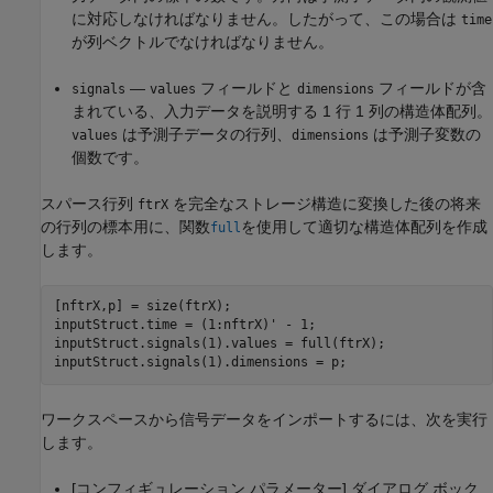
に対応しなければなりません。したがって、この場合は
time
が列ベクトルでなければなりません。
—
フィールドと
フィールドが含
signals
values
dimensions
まれている、入力データを説明する 1 行 1 列の構造体配列。
は予測子データの行列、
は予測子変数の
values
dimensions
個数です。
スパース行列
を完全なストレージ構造に変換した後の将来
ftrX
の行列の標本用に、関数
を使用して適切な構造体配列を作成
full
します。
[nftrX,p] = size(ftrX);

inputStruct.time = (1:nftrX)' - 1;

inputStruct.signals(1).values = full(ftrX);

inputStruct.signals(1).dimensions = p;
ワークスペースから信号データをインポートするには、次を実行
します。
[コンフィギュレーション パラメーター] ダイアログ ボック