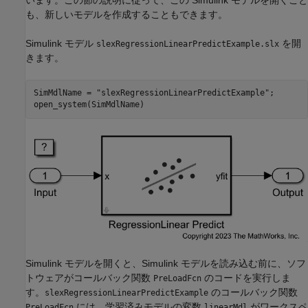
も、新しいモデルを作成することもできます。
Simulink モデル
を開
slexRegressionLinearPredictExample.slx
きます。
SimMdlName = 
"slexRegressionLinearPredictExample"
; 

open_system(SimMdlName)
Simulink モデルを開くと、Simulink モデルを読み込む前に、ソフ
トウェアがコールバック関数
のコードを実行しま
PreLoadFcn
す。
のコールバック関数
slexRegressionLinearPredictExample
には、学習済みモデルの変数
がワークスペ
PreLoadFcn
linearMdl