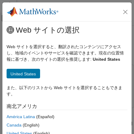
コンテンツへスキップ
MATLAB ヘルプ センター
オフキャンバス ナビゲーション メ
メインコンテンツ
Web サイトの選択
ドキュメンテーションのホーム
RegressionLinear Predict ブロック
AI および統計
の使用による応答の予測
Web サイトを選択すると、翻訳されたコンテンツにアクセス
し、地域のイベントやサービスを確認できます。現在の位置情
Statistics and Machine Learning Toolbox
報に基づき、次のサイトの選択を推奨します:
United States
回帰
R2023a 以降
線形回帰
この例では次を使用します。
United States
多重線形回帰
Statistics and Machine Learning Toolbox
Statistics and
Machine Learning Toolbox
Statistics and Machine Learning Toolbox
また、以下のリストから Web サイトを選択することもできま
回帰
Simulink
Simulink
す。
サポート ベクター マシン回帰
南北アメリカ
この例では、
RegressionLinear Predict
ブロックを Simulink® の
Statistics and Machine Learning Toolbox
América Latina
(Español)
応答予測に使用する方法を示します。このブロックは、観測値
Simulink とコード生成
(予測子データ) を受け入れて、学習済みの回帰線形モデルを使用
Canada
(English)
Simulink の機械学習
することにより、その観測値の予測された応答を返します。
United States
(English)