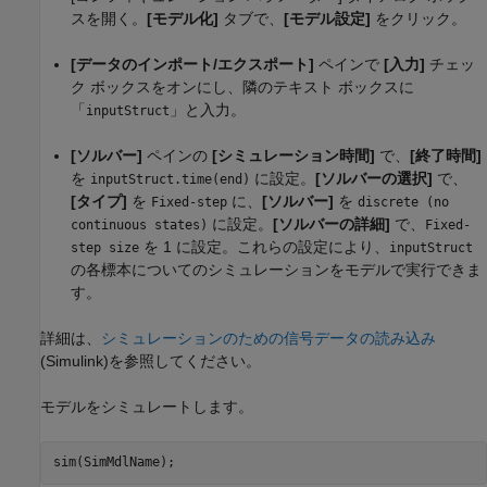
スを開く。
[モデル化]
タブで、
[モデル設定]
をクリック。
[データのインポート/エクスポート]
ペインで
[入力]
チェッ
ク ボックスをオンにし、隣のテキスト ボックスに
「
」と入力。
inputStruct
[ソルバー]
ペインの
[シミュレーション時間]
で、
[終了時間]
を
に設定。
[ソルバーの選択]
で、
inputStruct.time(end)
[タイプ]
を
に、
[ソルバー]
を
Fixed-step
discrete (no
に設定。
[ソルバーの詳細]
で、
continuous states)
Fixed-
を 1 に設定。これらの設定により、
step size
inputStruct
の各標本についてのシミュレーションをモデルで実行できま
す。
詳細は、
シミュレーションのための信号データの読み込み
(Simulink)
を参照してください。
モデルをシミュレートします。
sim(SimMdlName);