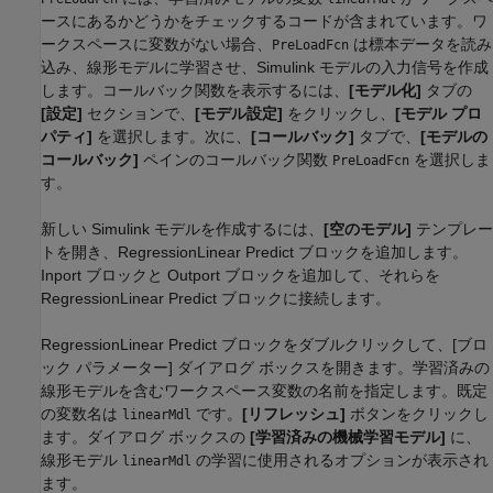
ースにあるかどうかをチェックするコードが含まれています。ワ
ークスペースに変数がない場合、
は標本データを読み
PreLoadFcn
込み、線形モデルに学習させ、Simulink モデルの入力信号を作成
します。コールバック関数を表示するには、
[モデル化]
タブの
[設定]
セクションで、
[モデル設定]
をクリックし、
[モデル プロ
パティ]
を選択します。次に、
[コールバック]
タブで、
[モデルの
コールバック]
ペインのコールバック関数
を選択しま
PreLoadFcn
す。
新しい Simulink モデルを作成するには、
[空のモデル]
テンプレー
トを開き、RegressionLinear Predict ブロックを追加します。
Inport ブロックと Outport ブロックを追加して、それらを
RegressionLinear Predict ブロックに接続します。
RegressionLinear Predict ブロックをダブルクリックして、[ブロ
ック パラメーター] ダイアログ ボックスを開きます。学習済みの
線形モデルを含むワークスペース変数の名前を指定します。既定
の変数名は
です。
[リフレッシュ]
ボタンをクリックし
linearMdl
ます。ダイアログ ボックスの
[学習済みの機械学習モデル]
に、
線形モデル
の学習に使用されるオプションが表示され
linearMdl
ます。