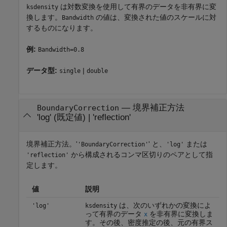
は対数変換を使用して有界のデータを非有界に変
ksdensity
換します。
の値は、変換された値のスケールに対
Bandwidth
するものになります。
例:
Bandwidth=0.8
データ型:
|
single
double
—
境界補正方法
BoundaryCorrection
'log'
(既定値) |
'reflection'
境界補正方法。'
' と、
または
'BoundaryCorrection'
'log'
から構成されるコンマ区切りのペアとして指
'reflection'
定します。
値
説明
は、次のいずれかの変換によ
'log'
ksdensity
って有界のデータ
を非有界に変換しま
x
す。その後、密度推定の後、元の有界ス