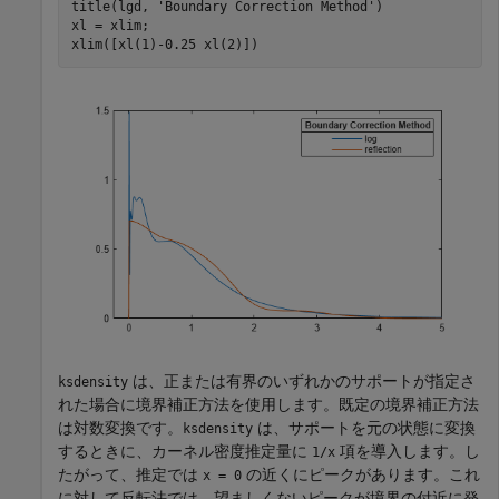
title(lgd, 
'Boundary Correction Method'
)

xl = xlim;

xlim([xl(1)-0.25 xl(2)])
は、正または有界のいずれかのサポートが指定さ
ksdensity
れた場合に境界補正方法を使用します。既定の境界補正方法
は対数変換です。
は、サポートを元の状態に変換
ksdensity
するときに、カーネル密度推定量に
項を導入します。し
1/x
たがって、推定では
の近くにピークがあります。これ
x = 0
に対して反転法では、望ましくないピークが境界の付近に発