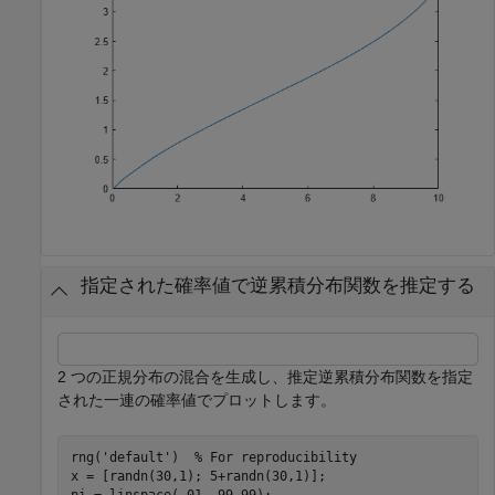
指定された確率値で逆累積分布関数を推定する
2 つの正規分布の混合を生成し、推定逆累積分布関数を指定
された一連の確率値でプロットします。
rng(
'default'
)  
% For reproducibility
x = [randn(30,1); 5+randn(30,1)];

pi = linspace(.01,.99,99);
