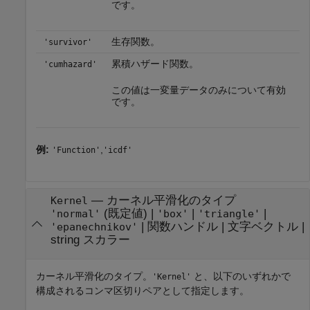
です。
生存関数。
'survivor'
累積ハザード関数。
'cumhazard'
この値は一変量データのみについて有効
です。
例:
,
'Function'
'icdf'
—
カーネル平滑化のタイプ
Kernel
(既定値) |
|
|
'normal'
'box'
'triangle'
|
関数ハンドル
|
文字ベクトル
|
'epanechnikov'
string スカラー
カーネル平滑化のタイプ。
と、以下のいずれかで
'Kernel'
構成されるコンマ区切りペアとして指定します。