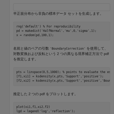
半正規分布から非負の標本データ セットを生成します。
rng(
'default'
) 
% For reproducibility
pd = makedist(
'HalfNormal'
,
'mu'
,0,
'sigma'
,1);

x = random(pd,100,1);
名前と値のペアの引数
を使用して、
'BoundaryCorrection'
対数変換および反転という 2 つの異なる境界補正方法で pdf
を推定します。
pts = linspace(0,5,1000); 
% points to evaluate the est
[f1,xi1] = ksdensity(x,pts,
'Support'
,
'positive'
);

[f2,xi2] = ksdensity(x,pts,
'Support'
,
'positive'
,
'Bound
推定した 2 つの pdf をプロットします。
plot(xi1,f1,xi2,f2)

lgd = legend(
'log'
,
'reflection'
);
