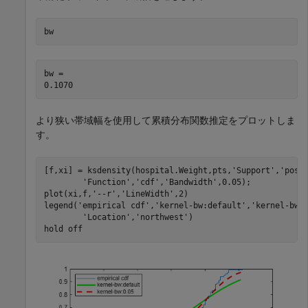
bw
bw = 

より狭い帯域幅を使用して累積分布関数推定をプロットしま
す。
[f,xi] = ksdensity(hospital.Weight,pts,
'Support'
,
'posi
'Function'
,
'cdf'
,
'Bandwidth'
,0.05); 

plot(xi,f,
'--r'
,
'LineWidth'
,2)

legend(
'empirical cdf'
,
'kernel-bw:default'
,
'kernel-bw:
'Location'
,
'northwest'
)

hold 
off