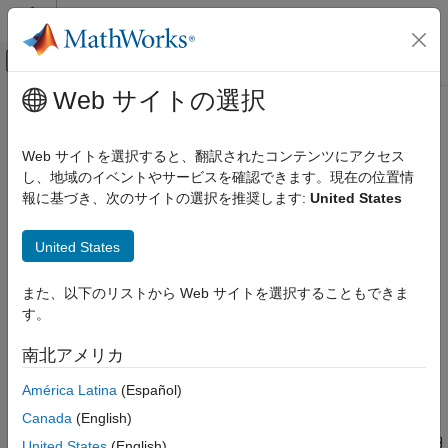
コンテンツへスキップ
MATLAB ヘルプ センター
オフキャンバス ナビゲーション メ
メインコンテンツ
Web サイトの選択
ドキュメンテーションのホーム
ksdensity
AI および統計
Web サイトを選択すると、翻訳されたコンテンツにアクセス
一変量および二変量データのカーネル平滑化関数推定値
し、地域のイベントやサービスを確認できます。現在の位置情
Statistics and Machine Learning Toolbox
報に基づき、次のサイトの選択を推奨します:
United States
確率分布と仮説検定
ページ内をすべて折りたたむ
一変量連続分布
構文
United States
Statistics and Machine Learning Toolbox
[f,xi] = ksdensity(x)
確率分布と仮説検定
また、以下のリストから Web サイトを選択することもできま
[f,xi] = ksdensity(x,pts)
調査と可視化
す。
[f,xi] = ksdensity(
___
,Name,Value)
[f,xi,bw] = ksdensity(
___
)
Statistics and Machine Learning Toolbox
南北アメリカ
ksdensity(
___
)
産業用統計
ksdensity(ax,
___
)
América Latina
(Español)
寿命データの解析
説明
Canada
(English)
ksdensity
は、ベクトルまたは 2 列の行列
に格納
[
,
] = ksdensity(
)
x
f
xi
x
United States
(English)