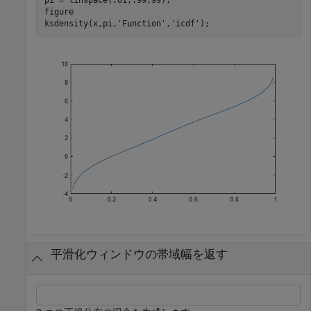
figure

ksdensity(x,pi,
'Function'
,
'icdf'
);
平滑化ウィンドウの帯域幅を返す