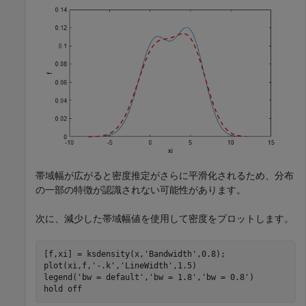
帯域幅が広がると密度推定がさらに平滑化されるため、分布
の一部の特徴が認識されない可能性があります。
次に、減少した帯域幅値を使用して密度をプロットします。
[f,xi] = ksdensity(x,
'Bandwidth'
,0.8);

plot(xi,f,
'-.k'
,
'LineWidth'
,1.5)

legend(
'bw = default'
,
'bw = 1.8'
,
'bw = 0.8'
)

hold 
off