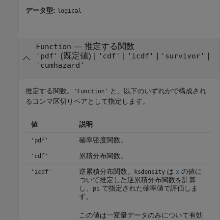
データ型:
logical
—
推定する関数
Function
(既定値) |
|
|
|
'pdf'
'cdf'
'icdf'
'survivor'
'cumhazard'
推定する関数。
と、以下のいずれかで構成され
'Function'
るコンマ区切りペアとして指定します。
値
説明
確率密度関数。
'pdf'
累積分布関数。
'cdf'
逆累積分布関数。
は
の値に
'icdf'
ksdensity
x
ついて推定した逆累積分布関数を計算
し、
で指定された確率値で評価しま
pi
す。
この値は一変量データのみについて有効