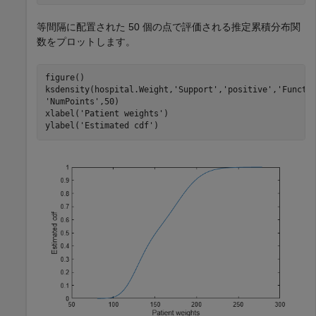
等間隔に配置された 50 個の点で評価される推定累積分布関
数をプロットします。
figure()

ksdensity(hospital.Weight,
'Support'
,
'positive'
,
'Functi
'NumPoints'
,50)

xlabel(
'Patient weights'
)

ylabel(
'Estimated cdf'
)