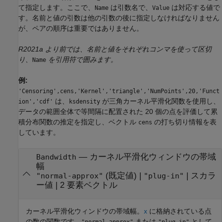
て指定します。ここで、
は引数名で、
は対応する値で
Name
Value
す。名前と値の引数は他の引数の後に指定しなければなりません
が、ペアの順序は重要ではありません。
R2021a より前では、名前と値をそれぞれコンマを使って区切
り、
を引用符で囲みます。
Name
例:
'Censoring',cens,'Kernel','triangle','NumPoints',20,'Funct
は、
が三角カーネル平滑化関数を使用し、
ion','cdf'
ksdensity
データの範囲全体で等間隔に配置された 20 個の点を評価して累
積分布関数の推定を指定し、ベクトル
の打ち切り情報を表
cens
しています。
—
カーネル平滑化ウィンドウの帯域
Bandwidth
幅
(既定値) |
|
スカラ
"normal-approx"
"plug-in"
ー値
|
2 要素ベクトル
カーネル平滑化ウィンドウの帯域幅。
に格納されている点
x
の数の関数です。
または
として
"normal-approx"
"plug-in"