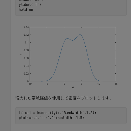
ylabel(
'f'
)

hold 
on
増大した帯域幅値を使用して密度をプロットします。
[f,xi] = ksdensity(x,
'Bandwidth'
,1.8);

plot(xi,f,
'--r'
,
'LineWidth'
,1.5)