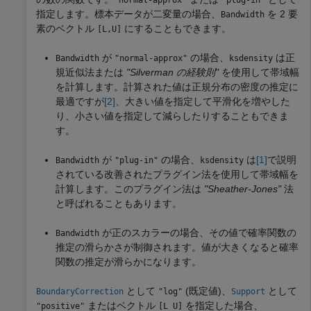
指定します。標本データが二変量の場合、
を 2 要
Bandwidth
素のベクトル
にすることもできます。
[L,U]
が
の場合、
は正
Bandwidth
"normal-approx"
ksdensity
規近似法または
"Silverman の経験則"
を使用して帯域幅
を計算します。計算された値は正規分布の密度の推定に
最適ですが
[2]
、大きい値を指定して平滑化を増やした
り、小さい値を指定して減らしたりすることもできま
す。
が
の場合、
は
[1]
で説明
Bandwidth
"plug-in"
ksdensity
されている改善されたプラグイン法を使用して帯域幅を
計算します。このプラグイン法は
"Sheather-Jones"
法
と呼ばれることもあります。
が正のスカラーの場合、その値で確率関数の
Bandwidth
推定の滑らかさが制御されます。値が大きくなると確率
関数の推定が滑らかになります。
として
(既定値)、
として
BoundaryCorrection
"log"
Support
またはベクトル
を指定した場合、
"positive"
[L U]