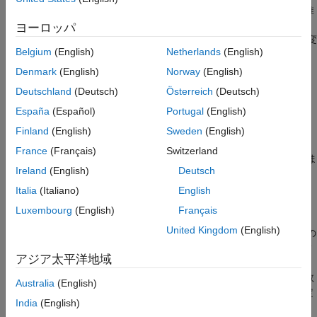
されている標本データに対する確率密度推定値
を返します。推
f
項目一覧
定値は正規カーネル関数に基づいており、
内のデータ範囲全体
x
ヨーロッパ
構文
で等間隔となる点
において評価されます。
は、一変
xi
ksdensity
説明
Belgium
(English)
Netherlands
(English)
量データの場合は 100 個の、二変量データの場合は 900 個の点
例
で密度を推定します。
Denmark
(English)
Norway
(English)
入力引数
Deutschland
(Deutsch)
Österreich
(Deutsch)
名前と値の引数
は、連続分布標本で最も適切に機能します。
ksdensity
España
(Español)
Portugal
(English)
出力引数
例
Finland
(English)
Sweden
(English)
詳細
代替機能
France
(Français)
Switzerland
は、
を評価する点 (
) を指定しま
[
,
] = ksdensity(
,
)
f
pts
f
xi
x
pts
参照
Ireland
(English)
Deutsch
す。この場合、
と
には同じ値が格納されます。
xi
pts
拡張機能
Italia
(Italiano)
English
バージョン履歴
例
Luxembourg
(English)
Français
参考
United Kingdom
(English)
は、前の構文の入力引数の
[
,
] = ksdensity(
___
,
)
f
xi
Name,Value
いずれかに加えて、1 つ以上の名前と値のペアの引数によって指
アジア太平洋地域
定される追加オプションを使用します。たとえば、確率密度関
数、累積確率関数、生存関数のような
で評価する関数
ksdensity
Australia
(English)
タイプを定義できます。または平滑化ウィンドウの帯域幅を指定
India
(English)
できます。