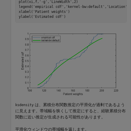
plot(xi,f,
'-g'
,
'LineWidth'
,2)

legend(
'empirical cdf'
,
'kernel-bw:default'
,
'Location'
,
xlabel(
'Patient weights'
)

ylabel(
'Estimated cdf'
)
は、累積分布関数推定の平滑化が過剰であるよう
ksdensity
に見えます。帯域幅を狭くして推定にすると、経験累積分布
関数に近い推定が生成される可能性があります。
平滑化ウィンドウの帯域幅を返します。