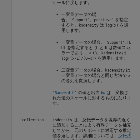
ケールに戻します。
一変量データの場
合、
を指定
'Support','positive'
すると、
は
を適
ksdensity
log(x)
用します。
一変量データの場合、
'Support',[L
を指定すると (
と
は数値スカ
U]
L
U
ラーであり
)、
は
L < U
ksdensity
を適用します。
log((x-L)/(U–x))
二変量データの場合、
は
ksdensity
一変量データの場合と同じ方法で
x
の各列を変換します。
の値と出力
は、変換さ
'Bandwidth'
bw
れた値のスケールに対するものになりま
す。
は、反転データを境界の近く
'reflection'
ksdensity
に追加することにより有界データを補充
してから、元のサポートに対応する推定
値を返します。詳細については、
反転法