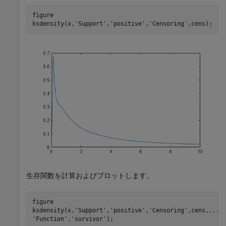
figure

ksdensity(x,
'Support'
,
'positive'
,
'Censoring'
,cens);
生存関数を計算およびプロットします。
figure

ksdensity(x,
'Support'
,
'positive'
,
'Censoring'
,cens,
...
'Function'
,
'survivor'
);