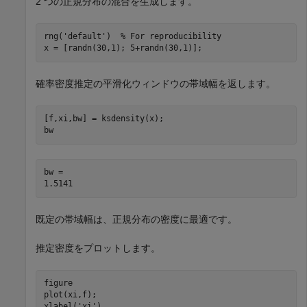
2 つの正規分布の混合を生成します。
rng(
'default'
)  
% For reproducibility
x = [randn(30,1); 5+randn(30,1)];
確率密度推定の平滑化ウィンドウの帯域幅を返します。
[f,xi,bw] = ksdensity(x); 

bw
bw = 

既定の帯域幅は、正規分布の密度に最適です。
推定密度をプロットします。
figure

plot(xi,f);

xlabel(
'xi'
)
