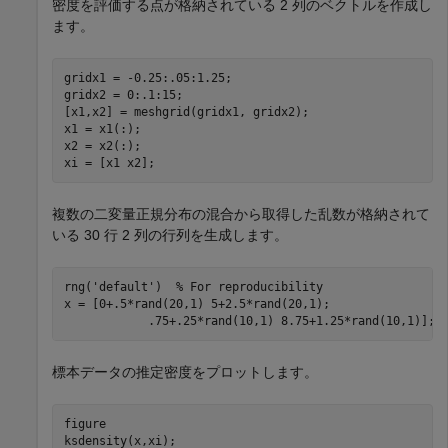
密度を評価する点が格納されている 2 列のベクトルを作成し
ます。
gridx1 = -0.25:.05:1.25;

gridx2 = 0:.1:15;

[x1,x2] = meshgrid(gridx1, gridx2);

x1 = x1(:);

x2 = x2(:);

xi = [x1 x2];
複数の二変量正規分布の混合から取得した乱数が格納されて
いる 30 行 2 列の行列を生成します。
rng(
'default'
)  
% For reproducibility
x = [0+.5*rand(20,1) 5+2.5*rand(20,1);

            .75+.25*rand(10,1) 8.75+1.25*rand(10,1)];
標本データの推定密度をプロットします。
figure

ksdensity(x,xi);