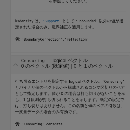
を参照してください。
は、
として
以外の値が指
ksdensity
'Support'
'unbounded'
定された場合のみ、境界補正を適用します。
例:
'BoundaryCorrection','reflection'
—
logical ベクトル
Censoring
0 のベクトル
(既定値) |
0 と 1 のベクトル
打ち切るエントリを指定する logical ベクトル。
'Censoring'
とバイナリ値のベクトルから構成されるコンマ区切りのペア
として指定します。値が 0 の場合は打ち切りがないことを示
し、1 は観測が打ち切られることを示します。既定の設定で
は、打ち切りはありません。この名前と値のペアの引数は、
一変量データの場合のみ有効です。
例:
'Censoring',censdata