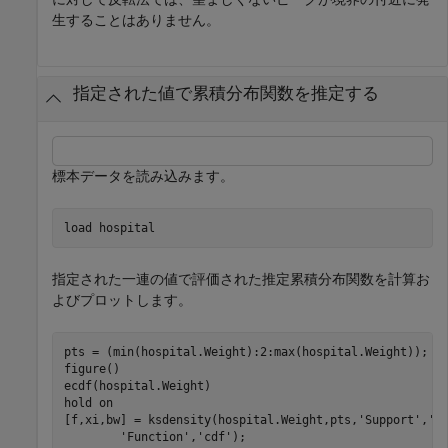
生することはありません。
指定された値で累積分布関数を推定する
標本データを読み込みます。
load 
hospital
指定された一連の値で評価された推定累積分布関数を計算お
よびプロットします。
pts = (min(hospital.Weight):2:max(hospital.Weight));

figure()

ecdf(hospital.Weight)

hold 
on
[f,xi,bw] = ksdensity(hospital.Weight,pts,
'Support'
,
'p
'Function'
,
'cdf'
);
