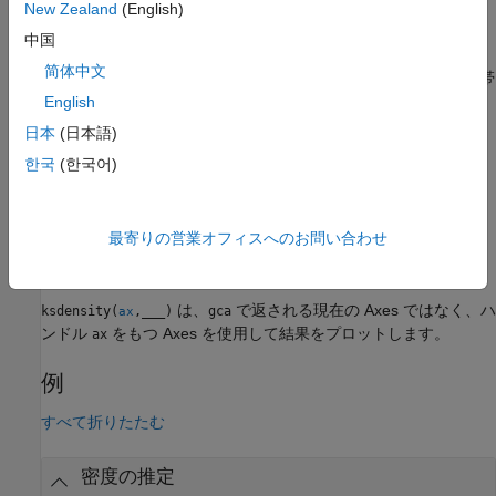
New Zealand
(English)
例
中国
简体中文
は、カーネル平滑化ウィンドウの帯
[
,
,
] = ksdensity(
___
)
f
xi
bw
域幅
も返します。既定の帯域幅は、正規分布の密度に最適で
English
bw
す。
日本
(日本語)
한국
(한국어)
例
は、カーネル平滑化関数推定をプロットします。
ksdensity(
___
)
最寄りの営業オフィスへのお問い合わせ
例
は、
で返される現在の Axes ではなく、ハ
ksdensity(
,
___
)
gca
ax
ンドル
をもつ Axes を使用して結果をプロットします。
ax
例
すべて折りたたむ
密度の推定