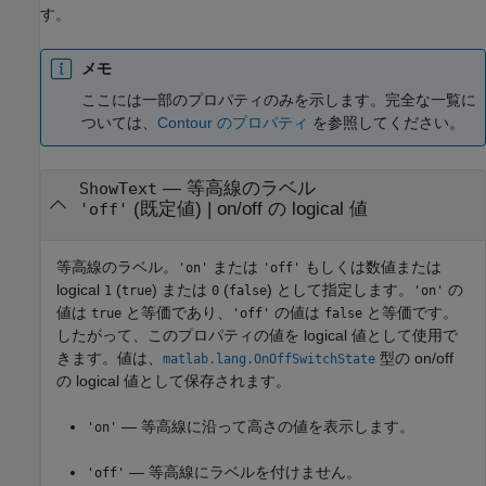
す。
メモ
ここには一部のプロパティのみを示します。完全な一覧に
ついては、
Contour のプロパティ
を参照してください。
—
等高線のラベル
ShowText
(既定値) |
on/off の logical 値
'off'
等高線のラベル。
または
もしくは数値または
'on'
'off'
logical
(
) または
(
) として指定します。
の
1
true
0
false
'on'
値は
と等価であり、
の値は
と等価です。
true
'off'
false
したがって、このプロパティの値を logical 値として使用で
きます。値は、
型の on/off
matlab.lang.OnOffSwitchState
の logical 値として保存されます。
— 等高線に沿って高さの値を表示します。
'on'
— 等高線にラベルを付けません。
'off'