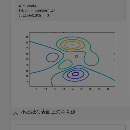
Z = peaks;

[M,c] = contour(Z);

c.LineWidth = 3;
不連続な表面上の等高線