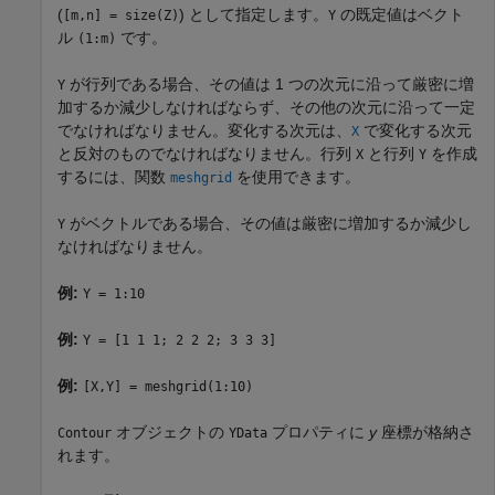
(
) として指定します。
の既定値はベクト
[m,n] = size(Z)
Y
ル
です。
(1:m)
が行列である場合、その値は 1 つの次元に沿って厳密に増
Y
加するか減少しなければならず、その他の次元に沿って一定
でなければなりません。変化する次元は、
で変化する次元
X
と反対のものでなければなりません。行列
と行列
を作成
X
Y
するには、関数
を使用できます。
meshgrid
がベクトルである場合、その値は厳密に増加するか減少し
Y
なければなりません。
例:
Y = 1:10
例:
Y = [1 1 1; 2 2 2; 3 3 3]
例:
[X,Y] = meshgrid(1:10)
オブジェクトの
プロパティに
y
座標が格納さ
Contour
YData
れます。