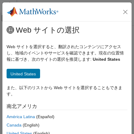
コンテンツへスキップ
MATLAB ヘルプ センター
オフキャンバス ナビゲーション メ
メインコンテンツ
Web サイトの選択
ドキュメンテーションのホーム
contour
MATLAB
Web サイトを選択すると、翻訳されたコンテンツにアクセス
グラフィックス
行列の等高線図
し、地域のイベントやサービスを確認できます。現在の位置情
2 次元および 3 次元プロット
報に基づき、次のサイトの選択を推奨します:
United States
等高線図
ページ内をすべて折りたたむ
United States
contour
項目一覧
また、以下のリストから Web サイトを選択することもできま
構文
構文
す。
説明
contour(Z)
南北アメリカ
例
contour(X,Y,Z)
入力引数
contour(
___
,levels)
América Latina
(Español)
contour(
___
,LineSpec)
名前と値の引数
Canada
(English)
contour(
___
,Name,Value)
出力引数
contour(ax,
___
)
United States
(English)