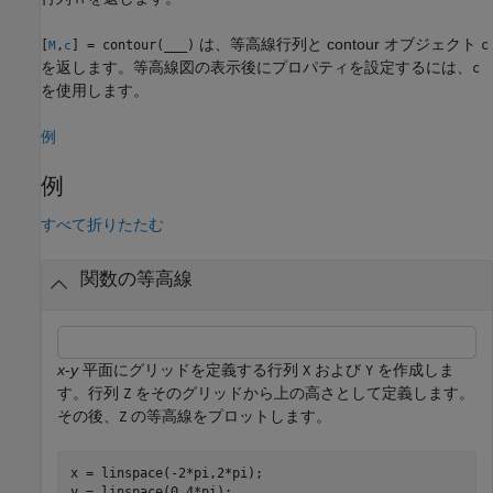
は、等高線行列と contour オブジェクト
[
,
] = contour(
___
)
c
M
c
を返します。等高線図の表示後にプロパティを設定するには、
c
を使用します。
例
例
すべて折りたたむ
関数の等高線
x
-
y
平面にグリッドを定義する行列
および
を作成しま
X
Y
す。行列
をそのグリッドから上の高さとして定義します。
Z
その後、
の等高線をプロットします。
Z
x = linspace(-2*pi,2*pi);

y = linspace(0,4*pi);
