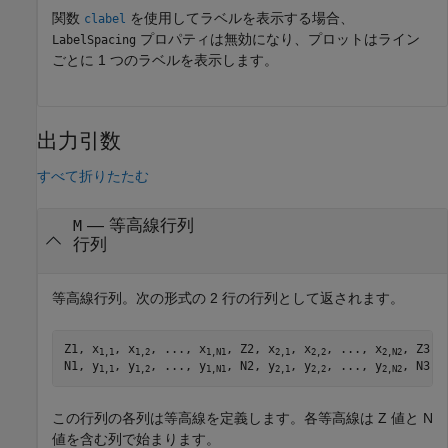
関数
を使用してラベルを表示する場合、
clabel
プロパティは無効になり、プロットはライン
LabelSpacing
ごとに 1 つのラベルを表示します。
出力引数
すべて折りたたむ
— 等高線行列
M
行列
等高線行列。次の形式の 2 行の行列として返されます。
Z1, x
, x
, ..., x
, Z2, x
, x
, ..., x
, Z3, .
1,1
1,2
1,N1
2,1
2,2
2,N2
N1, y
, y
, ..., y
, N2, y
, y
, ..., y
, N3, 
1,1
1,2
1,N1
2,1
2,2
2,N2
この行列の各列は等高線を定義します。各等高線は Z 値と N
値を含む列で始まります。