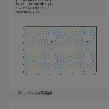
[X,Y] = meshgrid(x,y);

Z = sin(X)+cos(Y);

contour(X,Y,Z)
20 レベルの等高線