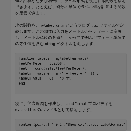
値の計算が必要な場合に、ラベル形式を設定する関数を指定
できます。たとえば、複数の単位でラベル値を計算する関数
を定義できます。
次の関数を、
というプログラム ファイルで定
mylabelfun.m
義します。この関数は入力をメートルからフィートに変換
し、メートル単位の各値と、かっこで囲んだフィート単位で
の等価値を含む string ベクトルを返します。
function
 labels = mylabelfun(vals)

feetPerMeter = 3.28084;

feet = round(vals.*feetPerMeter);

labels = vals + 
" m ("
 + feet + 
" ft)"
;

labels(vals == 0) = 
"0 m"
end
次に、等高線図を作成し、
プロパティを
LabelFormat
のハンドルとして指定します。
mylabelfun
contour(peaks,[-4 0 2],
"ShowText"
,true,
"LabelFormat"