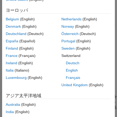
拡張機能
M = contour(
___
)
バージョン履歴
ヨーロッパ
[M,c] = contour(
___
)
参考
説明
Belgium
(English)
Netherlands
(English)
は、行列
の等値線を含む等高線図を作成します。
contour(
)
Z
Z
Z
Denmark
(English)
Norway
(English)
®
には
x
-
y
平面上の高さの値が含まれます。MATLAB
は表示する
Deutschland
(Deutsch)
Österreich
(Deutsch)
等高線を自動的に選択します。
の列と行のインデックスは、そ
Z
España
(Español)
Portugal
(English)
れぞれ平面の
x
座標と
y
座標です。
Finland
(English)
Sweden
(English)
例
France
(Français)
Switzerland
Ireland
(English)
Deutsch
は、
の値に
x
座標および
y
座標を指定します。
contour(
,
,
)
Z
X
Y
Z
Italia
(Italiano)
English
例
Luxembourg
(English)
Français
United Kingdom
(English)
は、前述の任意の構文における最後の引数
contour(
___
,
)
levels
として、表示する等高線を指定します。スカラー値
として
n
アジア太平洋地域
を指定し、自動的に選択されたレベル (高さ)
の等高線を
levels
n
表示します。特定の高さの等高線を描画するには、単調増加する
Australia
(English)
値のベクトルとして
を指定します。1 つの高さ (
) の等高
levels
k
India
(English)
線を描画するには、
を 2 要素の行ベクトル
として
levels
[k k]