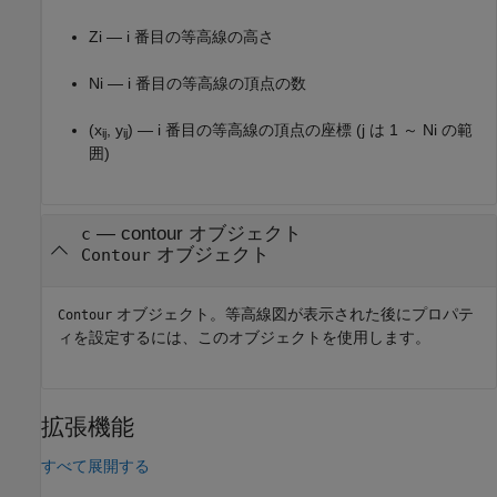
Zi — i
番目の等高線の高さ
Ni — i
番目の等高線の頂点の数
(x
, y
) — i
番目の等高線の頂点の座標 (j は 1 ～ Ni の範
ij
ij
囲)
— contour オブジェクト
c
オブジェクト
Contour
オブジェクト。等高線図が表示された後にプロパテ
Contour
ィを設定するには、このオブジェクトを使用します。
拡張機能
すべて展開する