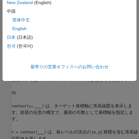
指定します。
New Zealand
(English)
中国
例
简体中文
は、等高線のスタイルと色を指定しま
contour(
___
,
)
LineSpec
English
す。
日本
(日本語)
한국
(한국어)
例
は、1 つ以上の名前と値のペアの引数
contour(
___
,
)
Name,Value
を使用して、等高線図の追加のオプションを指定します。オプシ
最寄りの営業オフィスへのお問い合わせ
ョンは他のすべての入力引数の後に指定します。プロパティの一
覧については、
Contour のプロパティ
を参照してください。
例
は、ターゲット座標軸に等高線図を表示しま
contour(
,
___
)
ax
す。前述の任意の構文で、最初の引数として座標軸を指定しま
す。
は、各レベルの頂点の (
x
,
y
) 座標を含む等高線
= contour(
___
)
M
行列
を返します。
M