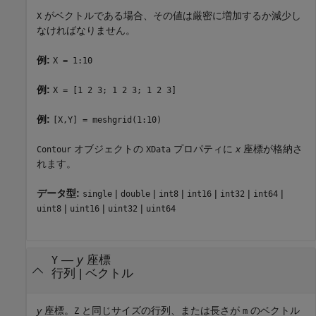
がベクトルである場合、その値は厳密に増加するか減少し
X
なければなりません。
例:
X = 1:10
例:
X = [1 2 3; 1 2 3; 1 2 3]
例:
[X,Y] = meshgrid(1:10)
オブジェクトの
プロパティに
x
座標が格納さ
Contour
XData
れます。
データ型:
|
|
|
|
|
|
single
double
int8
int16
int32
int64
|
|
|
uint8
uint16
uint32
uint64
—
y
座標
Y
行列
|
ベクトル
y
座標。
と同じサイズの行列、または長さが
のベクトル
Z
m