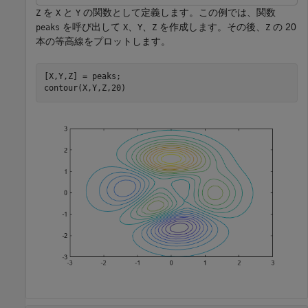
を
と
の関数として定義します。この例では、関数
Z
X
Y
を呼び出して
、
、
を作成します。その後、
の 20
peaks
X
Y
Z
Z
本の等高線をプロットします。
[X,Y,Z] = peaks;

contour(X,Y,Z,20)