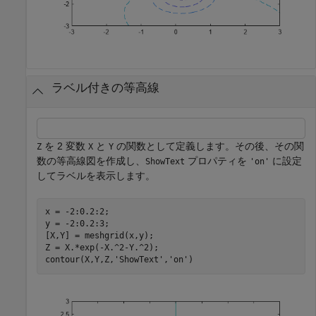
ラベル付きの等高線
を 2 変数
と
の関数として定義します。その後、その関
Z
X
Y
数の等高線図を作成し、
プロパティを
に設定
ShowText
'on'
してラベルを表示します。
x = -2:0.2:2;

y = -2:0.2:3;

[X,Y] = meshgrid(x,y);

Z = X.*exp(-X.^2-Y.^2);

contour(X,Y,Z,
'ShowText'
,
'on'
)