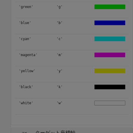
'green'
'g'
'blue'
'b'
'cyan'
'c'
'magenta'
'm'
'yellow'
'y'
'black'
'k'
'white'
'w'
—
ターゲット座標軸