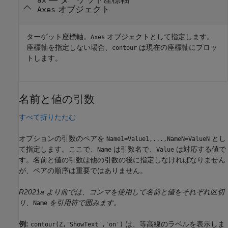
ax
オブジェクト
Axes
ターゲット座標軸。
オブジェクトとして指定します。
Axes
座標軸を指定しない場合、
は現在の座標軸にプロッ
contour
トします。
名前と値の引数
すべて折りたたむ
オプションの引数のペアを
とし
Name1=Value1,...,NameN=ValueN
て指定します。ここで、
は引数名で、
は対応する値で
Name
Value
す。名前と値の引数は他の引数の後に指定しなければなりません
が、ペアの順序は重要ではありません。
R2021a より前では、コンマを使用して名前と値をそれぞれ区切
り、
を引用符で囲みます。
Name
例:
は、等高線のラベルを表示しま
contour(Z,'ShowText','on')