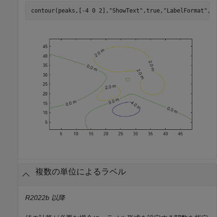
contour(peaks,[-4 0 2],
"ShowText"
,true,
"LabelFormat"
,
"
複数の単位によるラベル
R2022b 以降