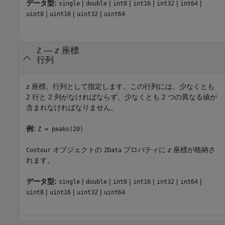
データ型:
|
|
|
|
|
|
single
double
int8
int16
int32
int64
|
|
|
uint8
uint16
uint32
uint64
—
z
座標
Z
行列
z
座標。行列として指定します。この行列には、少なくとも
2 行と 2 列がなければならず、少なくとも 2 つの異なる値が
含まれなければなりません。
例:
Z = peaks(20)
オブジェクトの
プロパティに
z
座標が格納さ
Contour
ZData
れます。
データ型:
|
|
|
|
|
|
single
double
int8
int16
int32
int64
|
|
|
uint8
uint16
uint32
uint64