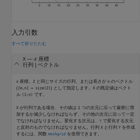
入力引数
すべて折りたたむ
—
x
座標
X
行列
|
ベクトル
x
座標。
と同じサイズの行列、または長さが
のベクトル
Z
n
(
) として指定します。
の既定値はベクト
[m,n] = size(Z)
X
ル
です。
(1:n)
が行列である場合、その値は 1 つの次元に沿って厳密に増
X
加するか減少しなければならず、その他の次元に沿って一定
でなければなりません。変化する次元は、
で変化する次元
Y
と反対のものでなければなりません。行列
と行列
を作成
X
Y
するには、関数
を使用できます。
meshgrid