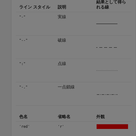
結果として得ら
ライン スタイル
説明
れる線
実線
"-"
破線
"--"
点線
":"
一点鎖線
"-."
色名
省略名
外観
'red'
'r'