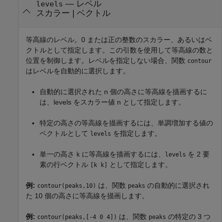
—
レベル
levels
スカラー
|
ベクトル
等高線のレベル。0 または正の整数のスカラー、あるいはベ
クトルとして指定します。この引数を使用して等高線の数と
位置を制御します。レベルを指定しない場合、関数
contour
はレベルを自動的に選択します。
自動的に選択された n 個の高さに等高線を描画するに
は、levels をスカラー値 n として指定します。
特定の高さの等高線を描画するには、単調増加する値の
ベクトルとして
を指定します。
levels
単一の高さ
に等高線を描画するには、
を 2 要
k
levels
素の行ベクトル
として指定します。
[k k]
例:
は、関数
の自動的に選択され
contour(peaks,10)
peaks
た 10 個の高さに等高線を描画します。
例:
は、関数
の特定の 3 つ
contour(peaks,[-4 0 4])
peaks