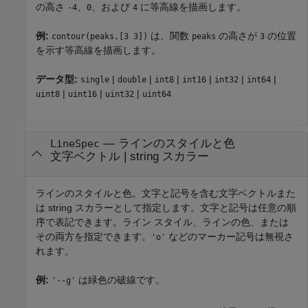
の高さ
、
、および
に等高線を描画します。
-4
0
4
例:
は、関数
の高さが
の位置
contour(peaks,[3 3])
peaks
3
を示す等高線を描画します。
データ型:
|
|
|
|
|
|
single
double
int8
int16
int32
int64
|
|
|
uint8
uint16
uint32
uint64
—
ラインのスタイルと色
LineSpec
文字ベクトル
|
string スカラー
ラインのスタイルと色。文字と記号を含む文字ベクトルまた
は string スカラーとして指定します。文字と記号は任意の順
序で表記できます。ライン スタイル、ラインの色、または
その両方を指定できます。
などのマーカー記号は無視さ
'o'
れます。
例:
は緑色の破線です。
'--g'