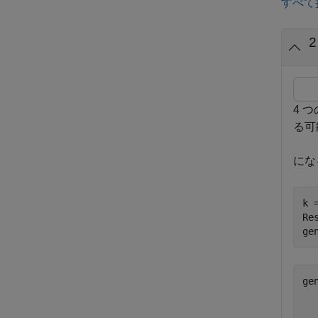
すべて
4 
る可
にな
k 
Re
ge
ge
   
   