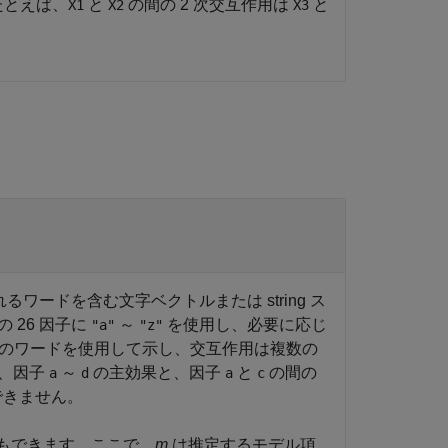
たとえば、
と
の間の 2 次交互作用は
と
X1
X2
X3
るワードを含む文字ベクトルまたは string ス
 26 因子に
～
を使用し、必要に応じ
"a"
"z"
字のワードを使用して示し、交互作用は複数の
合、因子
～
の主効果と、因子
と
の間の
a
d
a
c
できません。
もできます。ここで、
m
は推定するモデル項