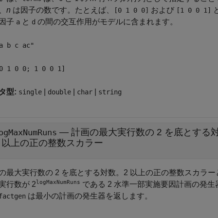
、
n
は因子の数です。たとえば、
および
[0 1 0 0]
[1 0 0 1]
因子
と
の間の交互作用がモデルに含まれます。
a
d
a b c ac"
0 1 0 0; 1 0 0 1]
タ型:
|
|
|
single
double
char
string
—
計画の最大実行数の 2 を底とする
ogMaxNumRuns
2 以上の正の整数スカラー
の最大実行数の 2 を底とする対数。2 以上の正の整数スカラ
logMaxNumRuns
実行数が 2
である 2 水準一部実施要因計画の発
は最小の計画の発生器を返します。
factgen