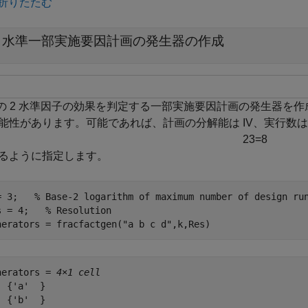
折りたたむ
2 水準一部実施要因計画の発生器の作成
つの 2 水準因子の効果を判定する一部実施要因計画の発生器を
能性があります。可能であれば、計画の分解能は IV、実行数
2
3
=
8
るように指定します。
= 3;   
% Base-2 logarithm of maximum number of design ru
s = 4;   
% Resolution
nerators = fracfactgen(
"a b c d"
,k,Res)
nerators = 
4×1 cell
 {'a'  }

 {'b'  }
