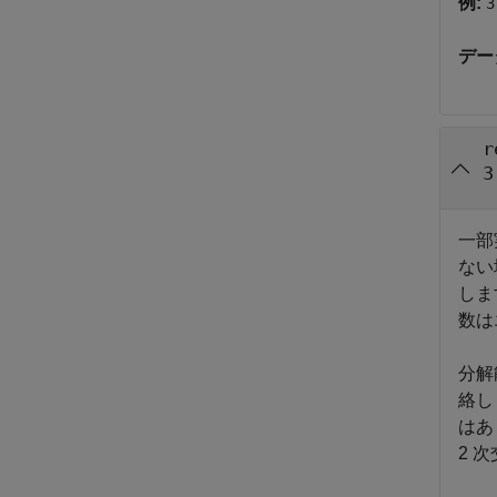
例:
3
デー
r
3
一部
ない
しま
数は
分解
絡し
はあ
2 