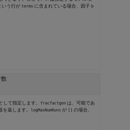
という行が
に含まれている場合、因子
terms
b
対数
ーとして指定します。
は、可能であ
fracfactgen
生器を返します。
が
の場合、
logMaxNumRuns
[]