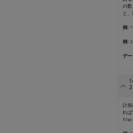
の数
と、
例:
"
例:
[
デー
l
計画
れば
frac