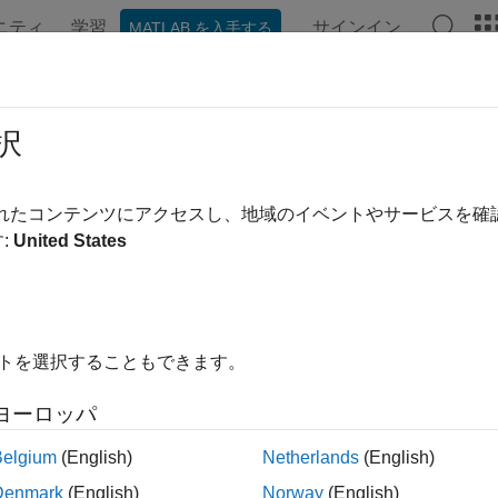
ニティ
学習
サインイン
MATLAB を入手する
ンテーション
例
関数
ブロック
アプリ
ビデオ
factgen
択
準一部実施要因計画の発生器
されたコンテンツにアクセスし、地域のイベントやサービスを
:
United States
内をすべて折りたたむ
tors = fracfactgen(terms)
イトを選択することもできます。
tors = fracfactgen(terms,logMaxNumRuns)
tors = fracfactgen(terms,logMaxNumRuns,resolution)
ヨーロッパ
tors = fracfactgen(terms,logMaxNumRuns,resolution,fullFa
Belgium
(English)
Netherlands
(English)
Denmark
(English)
Norway
(English)
は、
で指定された線形モデル項