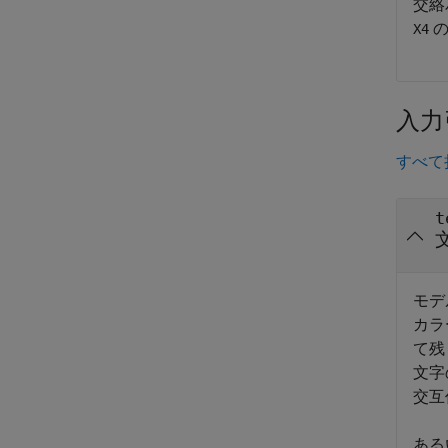
交絡
の
X4
入力
すべて
t
モデ
カラ
て残
文字
交互
ある