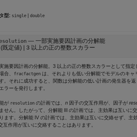
タ型:
|
single
double
—
一部実施要因計画の分解能
esolution
(既定値) |
3 以上の正の整数スカラー
実施要因計画の分解能。3 以上の正の整数スカラーとして指
場合、
は、それよりも低い分解能でモデルのキャ
fracfactgen
す。それに成功すると、関数は分解能の低い計画の発生器を返
エラーを発行します。
能が
の計画では、
n
因子の交互作用が、因子が
res
resolution
ません。したがって、分解能 III の計画では、主効果は互いに
ります。分解能 IV の計画では、主効果は互いに交絡せず、主
次交互作用が互いに交絡することはあります。