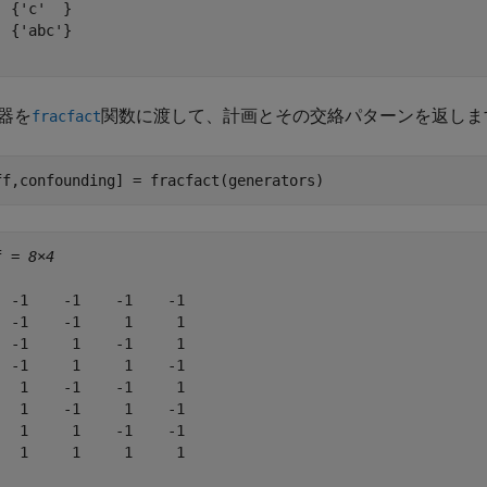
 {'c'  }

 {'abc'}

器を
関数に渡して、計画とその交絡パターンを返しま
fracfact
ff,confounding] = fracfact(generators)
f = 
8×4
  -1    -1    -1    -1

  -1    -1     1     1

  -1     1    -1     1

  -1     1     1    -1

   1    -1    -1     1

   1    -1     1    -1

   1     1    -1    -1

   1     1     1     1
