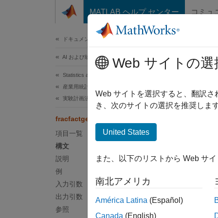
コンテンツへスキップ
MATLAB ヘルプ センター
コミュ
ドキュメ
ドキュメンテーションのホーム
AI および統計
frac
Web サイトの選
Statistics and Machine Learning Toolbox
産業用統計
2 水
Web サイトを選択すると、翻訳
実験計画法 (DOE)
き、次のサイトの選択を推奨します
ページ
fracfactgen
構文
United States
項目一覧
構文
genera
また、以下のリストから Web サ
説明
genera
例
genera
南北アメリカ
入力引数
genera
説明
出力引数
América Latina
(Español)
参照
Canada
(English)