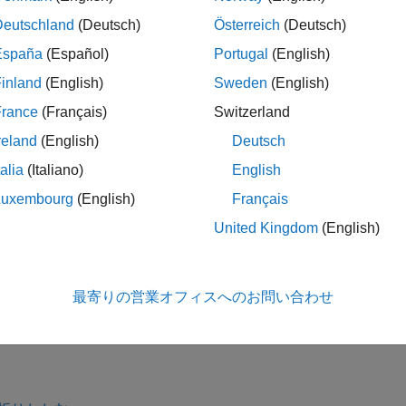
= fracfactgen(
)
terms
ors
terms
の発生器を含む cell 配列を返します。
を
generators
fracfact
Deutschland
(Deutsch)
Österreich
(Deutsch)
España
(Español)
Portugal
(English)
inland
(English)
Sweden
(English)
は、可能であれば実行数
= fracfactgen(
,
)
ors
terms
logMaxNumRuns
が
の場合、
は可能な限り最小の計画の
NumRuns
[]
fracfactgen
France
(Français)
Switzerland
reland
(English)
Deutsch
は、可能で
= fracfactgen(
,
,
)
ors
terms
logMaxNumRuns
resolution
talia
(Italiano)
English
。指定された分解能の計画が見つからない場合、
fracfactgen
ンには十分な計画を見つけようとします。
Luxembourg
(English)
Français
United Kingdom
(English)
= fracfactgen(
,
,
,
)
ors
terms
logMaxNumRuns
resolution
fullFactors
最寄りの営業オフィスへのお問い合わせ
る計画の発生器を返します。
を指定しない場合、
fullFactors
f
る因子が含まれます。