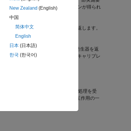
に渡すことで、計画とその交絡パターンが得られ
New Zealand
(English)
中国
简体中文
logMaxNumRuns
が 2
の計画の発生器を返します。
発生器を返します。
English
日本
(日本語)
あれば分解能が
の計画の発生器を返
resolution
한국
(한국어)
は、それよりも低い分解能でモデルのキャリブレ
は、
の因子が完全要因の処理を受
fullFactors
には
の最高次の交互作用の一
racfactgen
terms