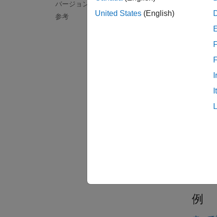
generat
バージョン履歴
因計画
United States
(English)
参考
ます。
F
generat
logMax
I
generat
I
します
ーショ
例
generat
け入れ
部であ
例