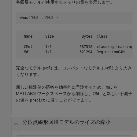
各回帰モデルが使用するメモリの量を表示します。
whos(
'Mdl'
,
'CMdl'
)
  Name      Size             Bytes  Class              
  CMdl      1x1             587518  classreg.learning.r
完全なモデル (
) は、コンパクトなモデル (
) より大き
Mdl
CMdl
くなります。
新しい観測値の応答を効率的に予測するため、
を
Mdl
MATLAB® ワークスペースから削除し、
と新しい予測子
CMdl
の値を
に渡すことができます。
predict
分位点線形回帰モデルのサイズの縮小