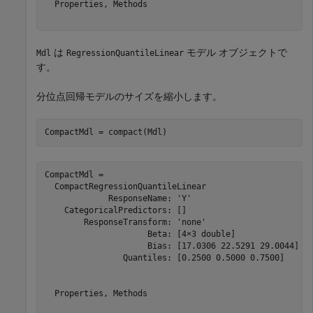
  Properties, Methods

は
モデル オブジェクトで
Mdl
RegressionQuantileLinear
す。
分位点回帰モデルのサイズを縮小します。
CompactMdl = compact(Mdl)
CompactMdl = 

  CompactRegressionQuantileLinear

             ResponseName: 'Y'

    CategoricalPredictors: []

        ResponseTransform: 'none'

                     Beta: [4×3 double]

                     Bias: [17.0306 22.5291 29.0044]

                Quantiles: [0.2500 0.5000 0.7500]

  Properties, Methods
