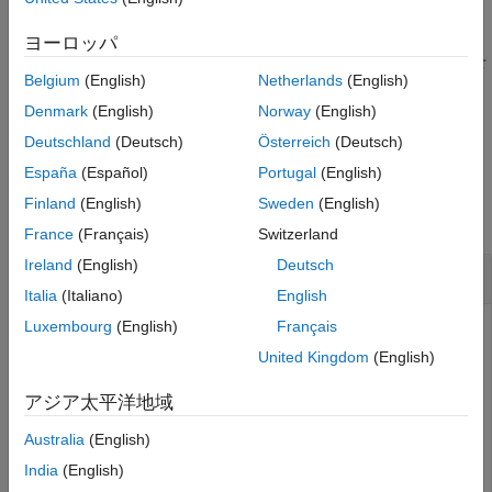
プロパティに学習データが含まれています。したがって、
compact
Y
を使用してクラス ラベルを予測することはできます
CompactMdl
ヨーロッパ
項目一覧
が、コンパクトなモデルで交差検証などのタスクは実行できませ
構文
Belgium
(English)
Netherlands
(English)
ん。
説明
Denmark
(English)
Norway
(English)
例
例
Deutschland
(Deutsch)
Österreich
(Deutsch)
入力引数
España
(Español)
Portugal
(English)
例
出力引数
Finland
(English)
Sweden
(English)
拡張機能
すべて折りたたむ
バージョン履歴
France
(Français)
Switzerland
Ireland
(English)
Deutsch
単純ベイズ分類器のサイズの縮小
Italia
(Italiano)
English
Luxembourg
(English)
Français
United Kingdom
(English)
学習データを削除することにより、完全な単純ベイズ分類器
のサイズを縮小します。完全な単純ベイズ分類器は学習デー
アジア太平洋地域
タを保持しています。コンパクトな単純ベイズ分類器を使用
すると、メモリ効率を向上させることができます。
Australia
(English)
India
(English)
データ セットを読み込みます。安定させるた
ionosphere