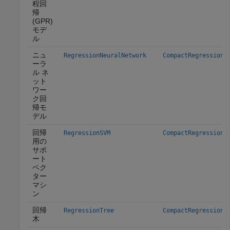
程回
帰
(GPR)
モデ
ル
ニュ
RegressionNeuralNetwork
CompactRegressionN
ーラ
ル ネ
ット
ワー
ク回
帰モ
デル
回帰
RegressionSVM
CompactRegressionS
用の
サポ
ート
ベク
ター
マシ
ン
回帰
RegressionTree
CompactRegressionT
木