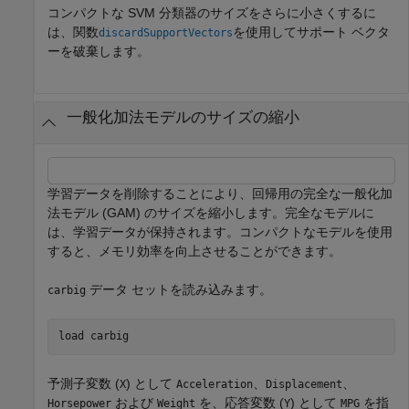
コンパクトな SVM 分類器のサイズをさらに小さくするに
は、関数
を使用してサポート ベクタ
discardSupportVectors
ーを破棄します。
一般化加法モデルのサイズの縮小
学習データを削除することにより、回帰用の完全な一般化加
法モデル (GAM) のサイズを縮小します。完全なモデルに
は、学習データが保持されます。コンパクトなモデルを使用
すると、メモリ効率を向上させることができます。
データ セットを読み込みます。
carbig
load 
carbig
予測子変数 (
) として
、
、
X
Acceleration
Displacement
および
を、応答変数 (
) として
を指
Horsepower
Weight
Y
MPG