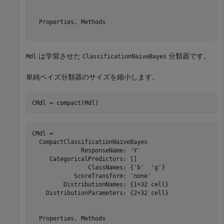
  Properties, Methods

は学習させた
分類器です。
Mdl
ClassificationNaiveBayes
単純ベイズ分類器のサイズを縮小します。
CMdl = compact(Mdl)
CMdl = 

  CompactClassificationNaiveBayes

              ResponseName: 'Y'

     CategoricalPredictors: []

                ClassNames: {'b'  'g'}

            ScoreTransform: 'none'

         DistributionNames: {1×32 cell}

    DistributionParameters: {2×32 cell}

  Properties, Methods
