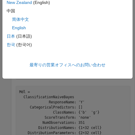
New Zealand
(English)
め、最初の 2 つの予測子を削除します。
中国
load 
ionosphere
简体中文
X = X(:,3:end);
English
日本
(日本語)
予測子
とクラス ラベル
を使用して、単純ベイズ分類器
X
Y
한국
(한국어)
に学習させます。クラス名を指定することが推奨されます。
は、各予測子が条件付き正規分布に従うと仮定して
fitcnb
います。
最寄りの営業オフィスへのお問い合わせ
Mdl = fitcnb(X,Y,
'ClassNames'
,{
'b'
,
'g'
})
Mdl = 

  ClassificationNaiveBayes

              ResponseName: 'Y'

     CategoricalPredictors: []

                ClassNames: {'b'  'g'}

            ScoreTransform: 'none'

           NumObservations: 351

         DistributionNames: {1×32 cell}

    DistributionParameters: {2×32 cell}
