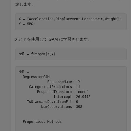
定します。
X = [Acceleration,Displacement,Horsepower,Weight];

Y = MPG;
と
を使用して GAM に学習させます。
X
Y
Mdl = fitrgam(X,Y)
Mdl = 

  RegressionGAM

              ResponseName: 'Y'

     CategoricalPredictors: []

         ResponseTransform: 'none'

                 Intercept: 26.9442

    IsStandardDeviationFit: 0

           NumObservations: 398

  Properties, Methods
