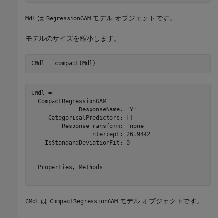
は
モデル オブジェクトです。
Mdl
RegressionGAM
モデルのサイズを縮小します。
CMdl = compact(Mdl)
CMdl = 

  CompactRegressionGAM

              ResponseName: 'Y'

     CategoricalPredictors: []

         ResponseTransform: 'none'

                 Intercept: 26.9442

    IsStandardDeviationFit: 0

  Properties, Methods

は
モデル オブジェクトです。
CMdl
CompactRegressionGAM