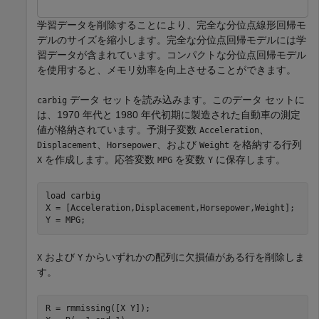
学習データを削除することにより、完全な分位点線形回帰モ
デルのサイズを縮小します。完全な分位点回帰モデルには学
習データが含まれています。コンパクトな分位点回帰モデル
を使用すると、メモリ効率を向上させることができます。
データ セットを読み込みます。このデータ セットに
carbig
は、1970 年代と 1980 年代初期に製造された自動車の測定
値が格納されています。予測子変数
、
Acceleration
、
、および
を格納する行列
Displacement
Horsepower
Weight
を作成します。応答変数
を変数
に保存します。
X
MPG
Y
load 
carbig
X = [Acceleration,Displacement,Horsepower,Weight];

Y = MPG;
および
からいずれかの配列に欠損値がある行を削除しま
X
Y
す。
R = rmmissing([X Y]);
