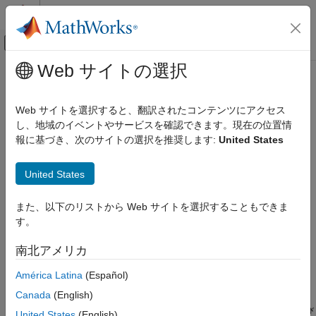
コンテンツへスキップ
MATLAB ヘルプ センター
オフキャンバス ナビゲーション メ
メインコンテンツ
Web サイトの選択
ドキュメンテーションのホーム
compact
AI および統計
Web サイトを選択すると、翻訳されたコンテンツにアクセス
機械学習モデルのサイズの縮小
し、地域のイベントやサービスを確認できます。現在の位置情
Statistics and Machine Learning Toolbox
報に基づき、次のサイトの選択を推奨します:
United States
回帰
ページ内をすべて折りたたむ
線形回帰
United States
多重線形回帰
構文
Statistics and Machine Learning Toolbox
また、以下のリストから Web サイトを選択することもできま
CompactMdl = compact(Mdl)
回帰
す。
説明
サポート ベクター マシン回帰
南北アメリカ
は、コンパクトなモデル
= compact(
)
CompactMdl
Mdl
Statistics and Machine Learning Toolbox
(
) を返します。これは学習済みの機械学習モデル
CompactMdl
Mdl
América Latina
(Español)
回帰
のコンパクトなバージョンです。
Canada
(English)
ガウス過程回帰
には学習データが含まれませんが、
では
および
CompactMdl
Mdl
X
United States
(English)