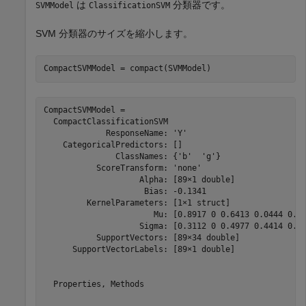
は
分類器です。
SVMModel
ClassificationSVM
SVM 分類器のサイズを縮小します。
CompactSVMModel = compact(SVMModel)
CompactSVMModel = 

  CompactClassificationSVM

             ResponseName: 'Y'

    CategoricalPredictors: []

               ClassNames: {'b'  'g'}

           ScoreTransform: 'none'

                    Alpha: [89×1 double]

                     Bias: -0.1341

         KernelParameters: [1×1 struct]

                       Mu: [0.8917 0 0.6413 0.0444 0.60
                    Sigma: [0.3112 0 0.4977 0.4414 0.51
           SupportVectors: [89×34 double]

      SupportVectorLabels: [89×1 double]

  Properties, Methods
