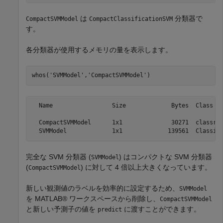
は
分類器で
CompactSVMModel
CompactClassificationSVM
す。
各分類器が使用するメモリの量を表示します。
whos(
'SVMModel'
,
'CompactSVMModel'
)
  Name                 Size             Bytes  Class   
  CompactSVMModel      1x1              30271  classreg
完全な SVM 分類器 (
) はコンパクトな SVM 分類器
SVMModel
(
) に対して 4 倍以上大きくなっています。
CompactSVMModel
新しい観測値のラベルを効率的に設定するため、
SVMModel
を MATLAB® ワークスペースから削除し、
CompactSVMModel
と新しい予測子の値を
に渡すことができます。
predict