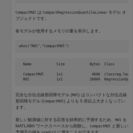
は
モデル オ
CompactMdl
CompactRegressionQuantileLinear
ブジェクトです。
各モデルが使用するメモリの量を表示します。
whos(
"Mdl"
,
"CompactMdl"
)
  Name            Size            Bytes  Class         
  CompactMdl      1x1              4696  classreg.learn
完全な分位点線形回帰モデル (
) はコンパクトな分位点線
Mdl
形回帰モデル (
) よりも 5 倍以上大きくなってい
CompactMdl
ます。
新しい観測値に対する応答を効率的に予測するため、
を
Mdl
MATLAB® ワークスペースから削除し、
と新しい
CompactMdl
予測子の値を
に渡すことができます。
predict