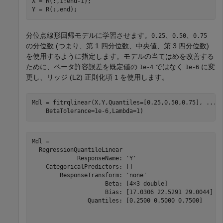
X = R(:,1:end-1);

Y = R(:,end);
分位点線形回帰モデルに学習させます。
、
、
0.25
0.50
0.75
の分位数 (つまり、第 1 四分位数、中央値、第 3 四分位数)
を使用するように指定します。モデルの当てはめを改善する
ために、ベータ許容誤差を既定値の
ではなく
に変
1e-4
1e-6
更し、リッジ (L2) 正則化項
を使用します。
1
Mdl = fitrqlinear(X,Y,Quantiles=[0.25,0.50,0.75], 
...
    BetaTolerance=1e-6,Lambda=1)
Mdl = 

  RegressionQuantileLinear

             ResponseName: 'Y'

    CategoricalPredictors: []

        ResponseTransform: 'none'

                     Beta: [4×3 double]

                     Bias: [17.0306 22.5291 29.0044]

                Quantiles: [0.2500 0.5000 0.7500]
