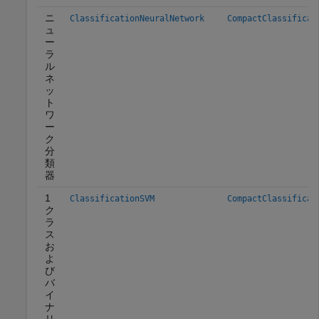
ニ
ClassificationNeuralNetwork
CompactClassificat
ュ
ー
ラ
ル
ネ
ッ
ト
ワ
ー
ク
分
類
器
1
ClassificationSVM
CompactClassificat
ク
ラ
ス
お
よ
び
バ
イ
ナ
リ