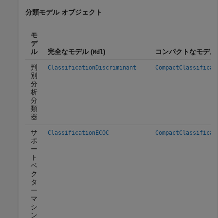
分類モデル オブジェクト
モ
デ
ル
完全なモデル (
)
コンパクトなモデル 
Mdl
判
ClassificationDiscriminant
CompactClassificat
別
分
析
分
類
器
サ
ClassificationECOC
CompactClassificat
ポ
ー
ト
ベ
ク
タ
ー
マ
シ
ン