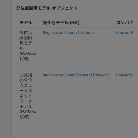
分位点回帰モデル オブジェクト
モデル
完全なモデル (
)
コンパクト
Mdl
分位点
RegressionQuantileLinear
CompactReg
線形回
帰モデ
ル
(R2025a
以降)
回帰用
RegressionQuantileNeuralNetwork
CompactReg
の分位
点ニュ
ーラル
ネット
ワーク
モデル
(R2025a
以降)