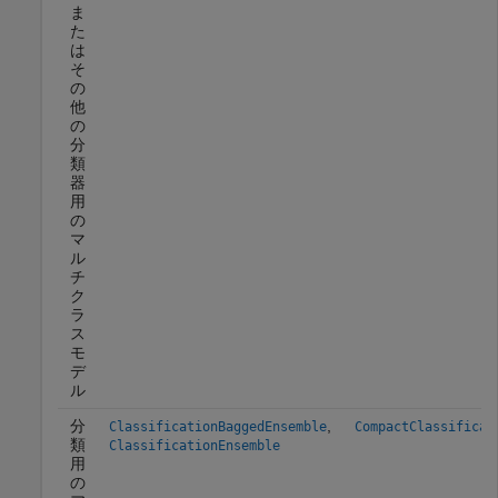
ま
た
は
そ
の
他
の
分
類
器
用
の
マ
ル
チ
ク
ラ
ス
モ
デ
ル
分
,
ClassificationBaggedEnsemble
CompactClassificat
類
ClassificationEnsemble
用
の