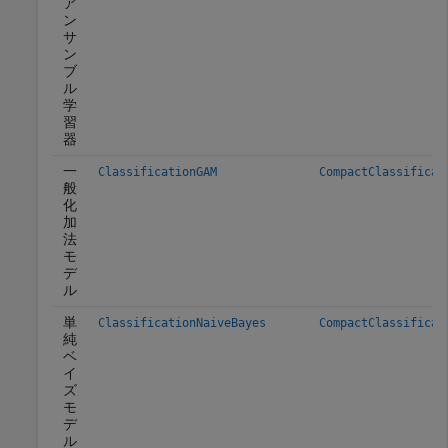
ア
ン
サ
ン
ブ
ル
学
習
器
一
ClassificationGAM
CompactClassificat
般
化
加
法
モ
デ
ル
単
ClassificationNaiveBayes
CompactClassificat
純
ベ
イ
ズ
モ
デ
ル