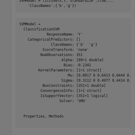
SVMModel = fitcsvm(X,Y,
'Standardize'
,true,
...
'ClassNames'
,{
'b'
,
'g'
})
SVMModel = 

  ClassificationSVM

             ResponseName: 'Y'

    CategoricalPredictors: []

               ClassNames: {'b'  'g'}

           ScoreTransform: 'none'

          NumObservations: 351

                    Alpha: [89×1 double]

                     Bias: -0.1341

         KernelParameters: [1×1 struct]

                       Mu: [0.8917 0 0.6413 0.0444 0.60
                    Sigma: [0.3112 0 0.4977 0.4414 0.51
           BoxConstraints: [351×1 double]

          ConvergenceInfo: [1×1 struct]

          IsSupportVector: [351×1 logical]

                   Solver: 'SMO'

  Properties, Methods
