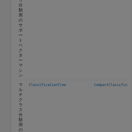
分
類
用
の
サ
ポ
ー
ト
ベ
ク
タ
ー
マ
シ
ン
マ
ClassificationTree
CompactClassificat
ル
チ
ク
ラ
ス
分
類
用
の