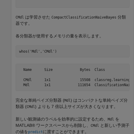
は学習させた
分類
CMdl
CompactClassificationNaiveBayes
器です。
各分類器が使用するメモリの量を表示します。
whos(
'Mdl'
,
'CMdl'
)
  Name      Size             Bytes  Class              
  CMdl      1x1              15508  classreg.learning.c
完全な単純ベイズ分類器 (
) はコンパクトな単純ベイズ分
Mdl
類器 (
) よりも 7 倍以上サイズが大きくなります。
CMdl
新しい観測値のラベルを効率的に設定するため、
を
Mdl
MATLAB® ワークスペースから削除し、
と新しい予測子
CMdl
の値を
に渡すことができます。
predict