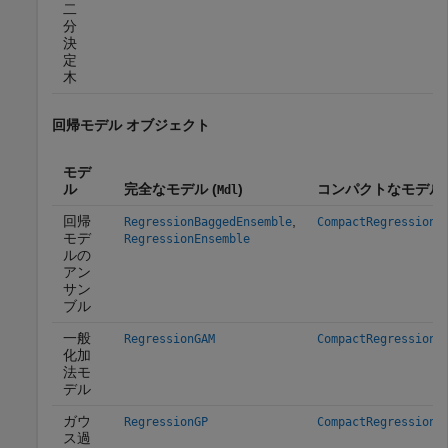
二
分
決
定
木
回帰モデル オブジェクト
モデ
ル
完全なモデル (
)
コンパクトなモデル 
Mdl
回帰
,
RegressionBaggedEnsemble
CompactRegressionE
モデ
RegressionEnsemble
ルの
アン
サン
ブル
一般
RegressionGAM
CompactRegressionG
化加
法モ
デル
ガウ
RegressionGP
CompactRegressionG
ス過