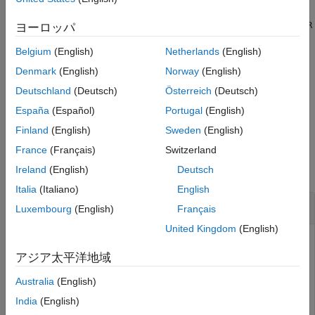
拡張機能
は、個別の入力引数を使用して
= betarnd(
,
,
)
R
ヨーロッパ
R
A
B
sz1,...,szN
バージョン履歴
の次元を追加で指定します。
参考
Belgium
(English)
Netherlands
(English)
例
Denmark
(English)
Norway
(English)
Deutschland
(Deutsch)
Österreich
(Deutsch)
は、サイズ ベクトル
を使用して
の次
= betarnd(
,
,
)
sz
R
R
A
B
sz
España
(Español)
Portugal
(English)
元を指定します。
Finland
(English)
Sweden
(English)
例
France
(Français)
Switzerland
すべて折りたたむ
Ireland
(English)
Deutsch
Italia
(Italiano)
English
複数のベータ分布による乱数
Luxembourg
(English)
Français
United Kingdom
(English)
アジア太平洋地域
形状パラメーターを指定します。
Australia
(English)
rng(0,
"twister"
) 
%  For reproducibility
India
(English)
A = randi(10,2,3);
