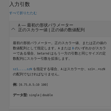
入力引数
すべて折りたたむ
—
最初の形状パラメーター
A
正のスカラー値
|
正の値の数値配列
最初の形状パラメーター。正のスカラー値、または正の値の
数値配列として指定します。
または
のいずれかがスカラ
A
B
ーである場合、
はもう一方の引数と同じサイズの定
betarnd
数配列にスカラー引数を拡張します。
を指定する場合、
はスカラーか、
×...×
sz1,...,szN
A
sz1
szN
の配列でなければなりません。
例:
[0.75,0.5;10 100]
データ型:
|
single
double