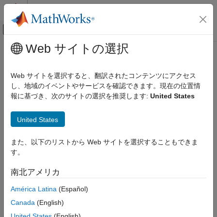
コンテンツへスキップ
MATLAB ヘルプ センター
オフキャンバス ナビゲーション メ
メインコンテンツ
Web サイトの選択
ドキュメンテーションのホーム
betarnd
AI および統計
Web サイトを選択すると、翻訳されたコンテンツにアクセス
ベータ乱数
し、地域のイベントやサービスを確認できます。現在の位置情
Statistics and Machine Learning Toolbox
報に基づき、次のサイトの選択を推奨します:
United States
確率分布と仮説検定
ページ内をすべて折りたたむ
一変量連続分布
構文
United States
betarnd
R = betarnd(A,B)
また、以下のリストから Web サイトを選択することもできま
項目一覧
R = betarnd(A,B,sz1,...,szN)
す。
構文
R = betarnd(A,B,sz)
説明
説明
南北アメリカ
例
は、形状パラメーターが
および
のベータ
= betarnd(
,
)
A
B
R
A
B
América Latina
(Español)
入力引数
分布から乱数
を生成します。
R
出力引数
Canada
(English)
代替機能
例
United States
(English)