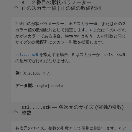
—
2 番目の形状パラメーター
B
正のスカラー値
|
正の値の数値配列
2 番目の形状パラメーター。正のスカラー値、または正のス
カラー値の数値配列として指定します。
または
のいずれ
A
B
かがスカラーである場合、
はもう一方の引数と同じ
betarnd
サイズの定数配列にスカラー引数を拡張します。
を指定する場合、
はスカラーか、
×...×
sz1,...,szN
B
sz1
szN
の配列でなければなりません。
例:
[0.2,100; 4 7]
データ型:
|
single
double
—
各次元のサイズ (個別の引数)
sz1,...,szN
整数
各次元のサイズ。整数の引数として個別に指定します。たと