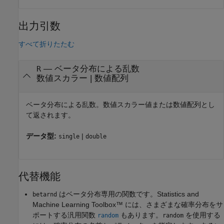
出力引数
すべて折りたたむ
— ベータ分布による乱数
R
数値スカラー | 数値配列
ベータ分布による乱数。数値スカラー値または数値配列とし
て返されます。
データ型:
|
single
double
代替機能
はベータ分布専用の関数です。Statistics and
betarnd
Machine Learning Toolbox™ には、さまざまな確率分布をサ
ポートする汎用関数
もあります。
を使用する
random
random