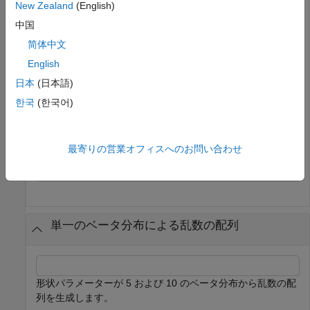
New Zealand
(English)
B = 10+randi(20,2,3);
中国
ベータ分布から乱数を生成します。
简体中文
English
R = betarnd(A,B)
日本
(日本語)
한국
(한국어)
R = 
2×3
    0.2965    0.1475    0.2692

最寄りの営業オフィスへのお問い合わせ
    0.3189    0.3826    0.0746

単一のベータ分布による乱数の配列
形状パラメーターが 5 および 10 のベータ分布から乱数の配
列を生成します。