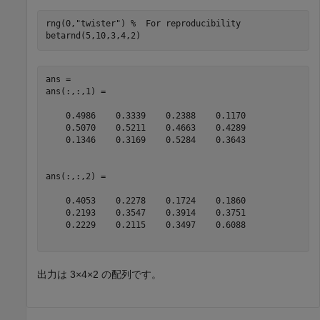
rng(0,
"twister"
) 
%  For reproducibility
betarnd(5,10,3,4,2)
ans = 

ans(:,:,1) =

    0.4986    0.3339    0.2388    0.1170

    0.5070    0.5211    0.4663    0.4289

    0.1346    0.3169    0.5284    0.3643

ans(:,:,2) =

    0.4053    0.2278    0.1724    0.1860

    0.2193    0.3547    0.3914    0.3751

    0.2229    0.2115    0.3497    0.6088

出力は 3×4×2 の配列です。