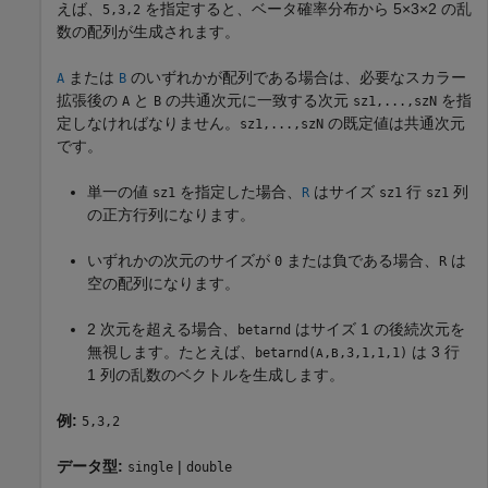
えば、
を指定すると、ベータ確率分布から 5×3×2 の乱
5,3,2
数の配列が生成されます。
または
のいずれかが配列である場合は、必要なスカラー
A
B
拡張後の
と
の共通次元に一致する次元
を指
A
B
sz1,...,szN
定しなければなりません。
の既定値は共通次元
sz1,...,szN
です。
単一の値
を指定した場合、
はサイズ
行
列
sz1
R
sz1
sz1
の正方行列になります。
いずれかの次元のサイズが
または負である場合、
は
0
R
空の配列になります。
2 次元を超える場合、
はサイズ 1 の後続次元を
betarnd
無視します。たとえば、
は 3 行
betarnd
(
,
,3,1,1,1)
A
B
1 列の乱数のベクトルを生成します。
例:
5,3,2
データ型:
|
single
double