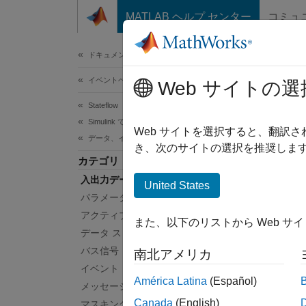
コンテンツへスキップ
MATLAB ヘルプ センター
コミュ
ドキュメ
ドキュメンテーションのホーム
イベントベース モデリング
入
Web サイトの選
Stateflow
Simulink でのシミュレーション
Simuli
Web サイトを選択すると、翻訳
データ、イベントおよびメッセージ
入出力
き、次のサイトの選択を推奨します
カテゴリ
ースか
入出力データ
ータ 
United States
パラメーター
トピ
アクティブ ステート データ
また、以下のリストから Web サ
データ ストア メモリ
Simu
バス信号
南北アメリカ
Simu
イベント
América Latina
(Español)
メッセージ
Stat
Canada
(English)
マスキング