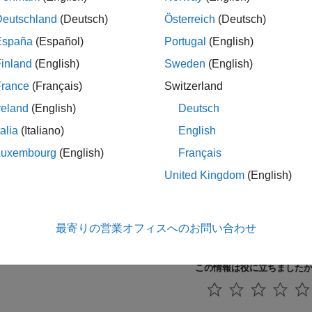
を定義して、チャートの専用ワークスペース内に保存する。
Deutschland
(Deutsch)
Österreich
(Deutsch)
 プロパティの設定
España
(Español)
Portugal
(English)
ティ インスペクターまたはモデル エクスプローラーを使用し
inland
(English)
Sweden
(English)
表記を使用したデータの識別
France
(Français)
Switzerland
ト階層内の場所によってデータを指定する。
reland
(English)
Deutsch
talia
(Italiano)
English
の例
Luxembourg
(English)
Français
teflow のメッセージ、イベント、データ間の相違の表示
United Kingdom
(English)
®
ow
チャート内のメッセージ、イベント、データの動作を比較する
ulink の信号オブジェクトからのデータ プロパティの解決
最寄りの営業オフィスへのお問い合わせ
link 信号からのプロパティを継承するようにチャート データを設定
この情報は役に立ちました