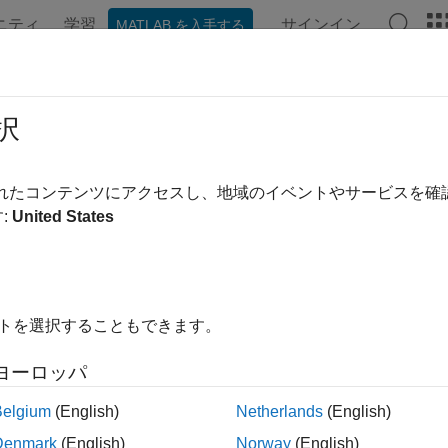
ニティ
学習
サインイン
MATLAB を入手する
ンテーション
例
関数
ブロック
ビデオ
MATLAB A
出力データ
択
®
nk
モデルに対する入力と出力を作成する
されたコンテンツにアクセスし、地域のイベントやサービスを
端子の接続を通して、Simulink モデル内の他のブロックとデー
:
United States
らデータの初期値をインポートします。
[プロパティ インスペ
スコープ、データ型、その他のプロパティを指定します。
ック
イトを選択することもできます。
link および MATLAB ワークスペースとのデータの共有
ヨーロッパ
link モデルおよび MATLAB ベース ワークスペースと共有す
Belgium
(English)
Netherlands
(English)
eflow データの追加
Denmark
(English)
Norway
(English)