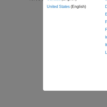
データ
United States
(English)
データ
プロパ
F
ドット
チャー
I
I
注目
Sta
Statefl
Sim
Simu