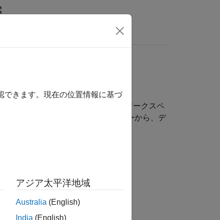
nswers
確認できます。現在の位置情報に基づ
®
タを共有します。MATLAB
ベース ワークスペ
クター]
またはモデル エクスプローラーから、デ
アジア太平洋地域
るデータを定義する。
Australia
(English)
India
(English)