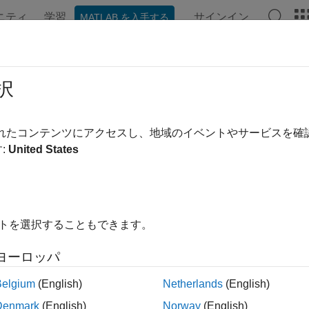
ニティ
学習
サインイン
MATLAB を入手する
ンテーション
例
関数
ブロック
アプリ
ビデオ
ck-to-back 等価性テスト
択
されたコンテンツにアクセスし、地域のイベントやサービスを
例では次を使用します。
:
United States
link Test
Simulink Test
link Coverage
Simulink Coverage
link Design Verifier
Simulink Design Verifier
イトを選択することもできます。
link
Simulink
edded Coder
Embedded Coder
ヨーロッパ
eflow
Stateflow
Belgium
(English)
Netherlands
(English)
link Coder
Simulink Coder
Denmark
(English)
Norway
(English)