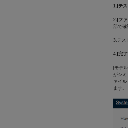
1.
[テ
2.
[フ
部で確
3.テ
4.
[完了
[モデ
がシミ
ァイル
ます。