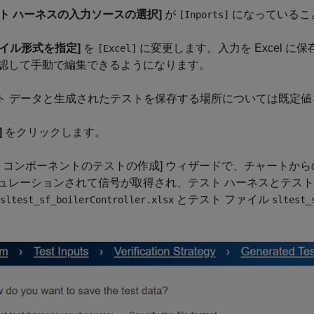
スト ハーネスの入力ソースの選択]
が
になっているこ
[Inports]
ァイル形式を指定]
を
に変更します。入力を Excel に保
[Excel]
認して手動で編集できるようになります。
スト データと生成されたテストを保存する場所については既定
]
をクリックします。
ル コンポーネントのテストの作成] ウィザードで、チャートか
ュレーションされて信号が取得され、テスト ハーネスとテスト ケ
とテスト ファイル
sltest_sf_boilerController.xlsx
sltest_