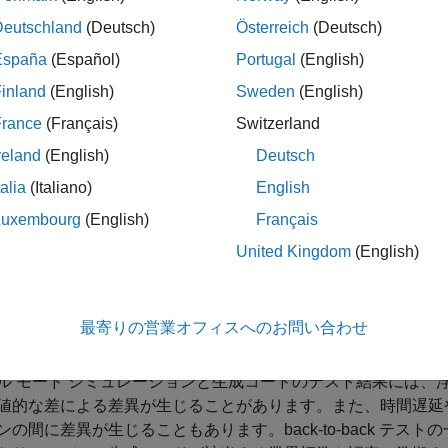
Deutschland
(Deutsch)
Österreich
(Deutsch)
では、ノーマル モード シミュレーションとソフトウェアインザル
España
(Español)
Portugal
(English)
、back-to-back テストを作成してモデル全体で実行する方法を示
inland
(English)
Sweden
(English)
生成コードでモデルのシミュレーションと同じ結果が得られる
、カバレッジ ギャップも明らかになり、生成コードが想定ど
France
(Français)
Switzerland
てテストし、モデルから生成されるコードを検証し、モデルとコー
reland
(English)
Deutsch
SO 26262 や IEC 61508 などのソフトウェア規格や安
talia
(Italiano)
English
では、モデル テストと SIL テストのみを示します。SIL 
Luxembourg
(English)
Français
コンパイルして実行します。プロセッサインザループ (PIL)
United Kingdom
(English)
コードをクロスコンパイルしてから、ターゲット プロセッサま
コードをダウンロードして実行します。完全な準拠のためには、P
は、
PIL シミュレーションの構成と実行
(Embedded Coder)
お
最寄りの営業オフィスへのお問い合わせ
てください。
ル モード シミュレーションと生成コードのテスト結果には、
値的な差による差異が生じることがあります。また、時間遅延
ンの間に差異が生じることもあります。back-to-back テス