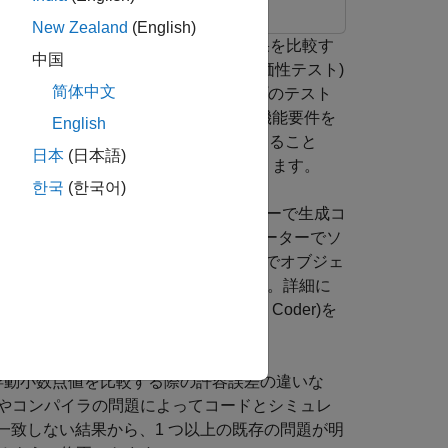
New Zealand
(English)
ープ (SIL) シミュレーションの結果を比較す
中国
します。back-to-back テスト (等価性テスト)
简体中文
かどうかをテストします。このタイプのテスト
おりに動作する信頼性が高まります。機能要件を
English
ドの 100% のカバレッジを達成すること
日本
(日本語)
全規格と認定への準拠のための重要な部分になります。
한국
(한국어)
シミュレーションでは、開発用コンピューターで生成コ
 シミュレーションでは、開発用コンピューターでソ
たは同等の命令セット シミュレーターでオブジェ
IL テストも実施する必要があります。詳細に
よび
SIL and PIL Limitations
(Embedded Coder)
を
浮動小数点値を比較する際の許容誤差の違いな
やコンパイラの問題によってコードとシミュレ
トの一致しない結果から、1 つ以上の既存の問題が明