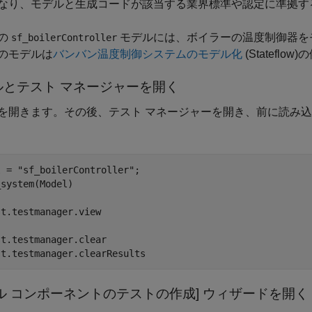
なり、モデルと生成コードが該当する業界標準や認定に準拠す
の
モデルには、ボイラーの温度制御器をモデル
sf_boilerController
のモデルは
バンバン温度制御システムのモデル化
(Stateflow)
の
ルとテスト マネージャーを開く
を開きます。その後、テスト マネージャーを開き、前に読み込
l = 
"sf_boilerController"
;

system(Model)

t.testmanager.view

t.testmanager.clear

st.testmanager.clearResults
ル コンポーネントのテストの作成] ウィザードを開く