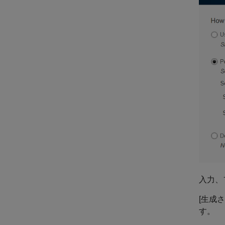
入力、
[生成
す。