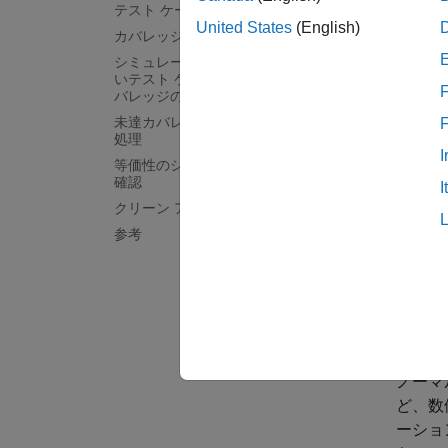
テスト ケースの実行と結果の表示
United States
(English)
カバレッジの拡大
この例
シミュレーション モードの設定、新し
るために
いテスト ケースの実行、更新されたカ
F
では、
バレッジの確認
により
未達カバレッジの正当化とフィルター
処理
実装し
I
等価性のシミュレーション出力結果の
は、I
確認
I
クリーン アップ
この例
参考
ードを
ース 
クト 
ついて
参照し
ノーマ
ど、数
ーショ