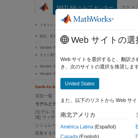
コンテンツへスキップ
MATLAB ヘルプ センター
コミュ
ドキュメ
ドキュメンテーションのホーム
検証、妥当性確認、テスト
ba
Web サイトの選
Simulink Test
テスト実行
Web サイトを選択すると、翻訳
この
き、次のサイトの選択を推奨します
Simulink Test
Simu
Simulink Test 入門
Simu
United States
back-to-back 等価性テスト
Simu
項目一覧
また、以下のリストから Web サ
Simu
モデルとテスト マネージャーを開く
[モデル コンポーネントのテストの作
Emb
南北アメリカ
成] ウィザードを開く
Stat
シミュレーション モードの確認
América Latina
(Español)
Simu
収集するカバレッジの設定
Canada
(English)