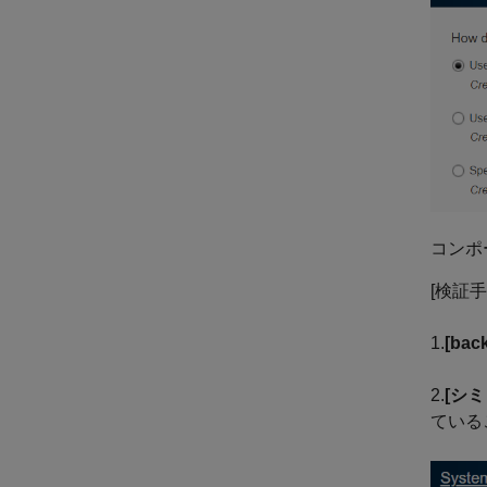
コンポ
[検証手
1.
[ba
2.
[シミ
ている