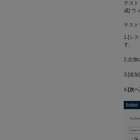
テスト
成] 
テスト
1.[シ
す。
2.左
3.[追
4.
[次へ