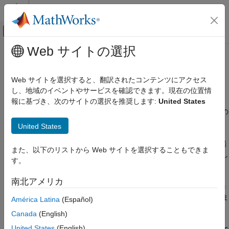
コンテンツへスキップ
MATLAB ヘルプ センター
オフキャンバス ナビゲーション メ
メインコンテンツ
Web サイトの選択
ドキュメンテーションのホーム
可変サイズ データ
Simulink
Web サイトを選択すると、翻訳されたコンテンツにアクセス
ブロックとブロックセットの作成
コード生成での定義と相違点
し、地域のイベントやサービスを確認できます。現在の位置情
ブロック アルゴリズムの作成
コード生成時、スカラー、ベクトル、行列などの配列について、
報に基づき、次のサイトの選択を推奨します:
United States
MATLAB を使用したブロックの作成
コード ジェネレーターはそれらを固定サイズまたは可変サイズの
いずれかとして識別します。
MATLAB Functions を使用したブロックの作成
United States
コード生成のためのプログラミング
配列のサイズを判別できない場合や配列のサイズが変わる場
データ定義
また、以下のリストから Web サイトを選択することもできま
合、コード ジェネレーターは配列を可変サイズとして指定し
す。
カテゴリ
ます。
数値型
南北アメリカ
配列のサイズが変わらずにそのサイズを判別できる場合、コ
配列のレイアウト
ード ジェネレーターはその配列を固定サイズとして指定しま
América Latina
(Español)
文字と string
す。
可変サイズ データ
Canada
(English)
構造体
United States
(English)