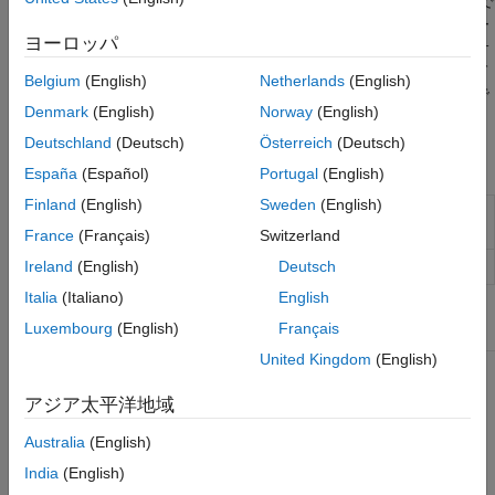
固定サイズの配列と可変サイズの配列がコード ジェネレーターで
cell 配列
どのように扱われるかを理解しておくと、コード生成時のエラー
ヨーロッパ
table
を診断して修正するのに役立ちます。アプリケーションに可変サ
イズの配列が必要ない場合は、可変サイズと動的メモリ割り当て
categorical 配列
Belgium
(English)
Netherlands
(English)
を微調整して生成コードのパフォーマンスの改善を図ることもで
datetime 配列
Denmark
(English)
Norway
(English)
きます。
duration 配列
Deutschland
(Deutsch)
Österreich
(Deutsch)
timetable
ブロック
España
(Español)
Portugal
(English)
列挙型
MATLAB のクラス
Finland
(English)
Sweden
(English)
MATLAB
MATLAB
コードを
Simulink
モデルに含
Function
める
関数ハンドル
France
(Français)
Switzerland
ディクショナリ
MATLAB System
System object
をモデルに含める
Ireland
(English)
Deutsch
Italia
(Italiano)
English
関数
Luxembourg
(English)
Français
United Kingdom
(English)
現在の
coder.areUnboundedVariableSizedArraysSupported
コンフ
アジア太平洋地域
ィグレ
ーショ
Australia
(English)
ン設定
で非有
India
(English)
界の可