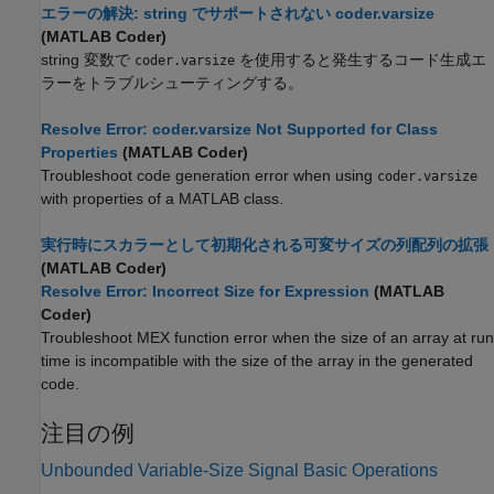
エラーの解決: string でサポートされない coder.varsize
(MATLAB Coder)
string 変数で
を使用すると発生するコード生成エ
coder.varsize
ラーをトラブルシューティングする。
Resolve Error: coder.varsize Not Supported for Class
Properties
(MATLAB Coder)
Troubleshoot code generation error when using
coder.varsize
with properties of a MATLAB class.
実行時にスカラーとして初期化される可変サイズの列配列の拡張
(MATLAB Coder)
Resolve Error: Incorrect Size for Expression
(MATLAB
Coder)
Troubleshoot MEX function error when the size of an array at run
time is incompatible with the size of the array in the generated
code.
注目の例
Unbounded Variable-Size Signal Basic Operations