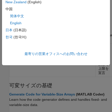
変サイ
New Zealand
(English)
ズ配列
中国
が許可
されて
简体中文
いるか
どうか
English
を確認
日本
(日本語)
する
(R2024a
한국
(한국어)
以降)
サイズ
coder.varsize
非互換
最寄りの営業オフィスへのお問い合わせ
性エラ
ーを解
決して
上限を
宣言
可変サイズの基礎
Generate Code for Variable-Size Arrays
(MATLAB Coder)
Learn how the code generator defines and handles fixed- and
variable-size data.