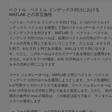
ベクトル - ベクトル インデックス付けにおける
MATLAB
との非互換性
ベクトル - ベクトル インデックス付けでは、1 つのベクトル (イ
ンデックス ベクトル) を使用して別のベクトル (データ ベクトル)
にインデックスを付けます。MATLAB で、ベクトル - ベクトル
インデックス付けのルールは、結果のベクトルの方向がデータ ベ
クトルの方向と同じであるということです。たとえば、
が 1 行
A
5 列で、
が 3 行 1 列である場合、
は 1 行 3 列になりま
B
A(B)
す。ただし、このルールは
がスカラーである場合には適用され
A
ません。
がスカラーの場合、
の方向はインデックス ベクト
A
A(B)
ル
の方向と同じになります。
B
コード ジェネレーターは、MATLAB と同じベクトル - ベクトル
インデックス付けルールを適用しようとします。コード生成時に
が可変サイズのベクトルである場合、コード ジェネレーターは
A
の方向が
の方向と同じであると仮定します。ただし、次の
A(B)
A
両方の条件が true の場合は、この仮定は誤りであり、ランタイム
エラーが発生します。
コード生成時に、
の方向が
の方向と一致しない。
A
B