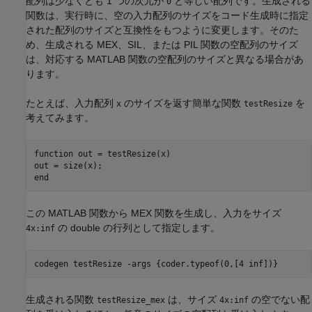
配列は少なくとも 1 つの次元が
と等しい配列です。生成される
0
関数は、実行時に、空の入力配列のサイズをコード生成時に指定
された配列のサイズと互換性をもつように変更します。そのた
め、生成される MEX、SIL、または PIL 関数の空配列のサイズ
は、対応する MATLAB 関数の空配列のサイズと異なる場合があ
ります。
たとえば、入力配列
のサイズを返す簡単な関数
を
x
testResize
考えてみます。
function
 out = testResize(x)

end
この MATLAB 関数から MEX 関数を生成し、入力をサイズ
の double の行列として指定します。
4x:inf
codegen 
testResize
-args
{coder.typeof(0,[4 inf])}
生成される関数
は、サイズ
の空でない配
testResize_mex
4x:inf