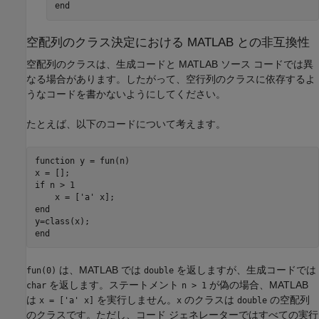
end
空配列のクラス決定における
MATLAB
との非互換性
空配列のクラスは、生成コードと MATLAB ソース コードでは異
なる場合があります。したがって、空行列のクラスに依存するよ
うなコードを書かないようにしてください。
たとえば、以下のコードについて考えます。
function
 y = fun(n)

if
 n > 1

    x = [
'a'
end
end
は、MATLAB では
を返しますが、生成コードでは
fun(0)
double
を返します。ステートメント
が偽の場合、MATLAB
char
n > 1
は
を実行しません。
のクラスは
の空配列
x = ['a' x]
x
double
のクラスです。ただし、コード ジェネレーターではすべての実行