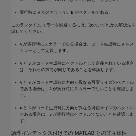
実行時に
がスカラーで、
がベクトルである。
A
B
このランタイム エラーを回避するには、次のいずれかの解決法を
試してください。
が実行時にスカラーである場合は、コード生成時に
をス
A
A
カラーとして定義します。
と
がコード生成時にベクトルとして定義されている場合
A
B
は、それらの方向が同じであることを確認します。
と
がコード生成時に方向が異なる可変サイズのベクトル
A
B
である場合は、
が実行時にスカラーでないことを確認しま
A
す。
と
がコード生成時に方向が異なる可変サイズのベクトル
A
B
である場合は、
が実行時にベクトルでないことを確認しま
B
す。
論理インデックス付けでの
MATLAB
との非互換性