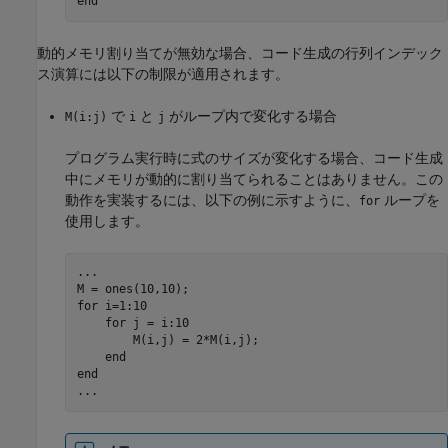
end
動的メモリ割り当てが無効な場合、コード生成の行列インデック
ス演算には以下の制限が適用されます。
で
と
がループ内で変化する場合
M(i:j)
i
j
プログラム実行時に式のサイズが変化する場合、コード生成
中にメモリが動的に割り当てられることはありません。この
動作を実装するには、以下の例に示すように、
ループを
for
使用します。
...
for
 i=1:10

for
 j = i:10

        M(i,j) = 2*M(i,j);

end
end
...