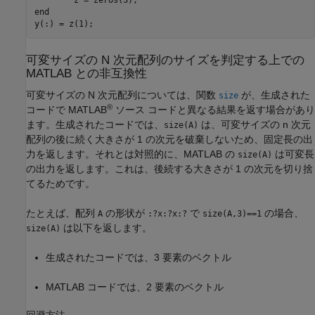
end
y(:) = z(1);
可変サイズの N 次元配列のサイズを判定する上での
MATLAB
との非互換性
可変サイズの N 次元配列については、関数
が、生成された
size
®
コードで MATLAB
ソース コードと異なる結果を返す場合があり
ます。生成されたコードでは、
は、可変サイズの n 次元
size(A)
配列の後に続く大きさが 1 の次元を破棄しないため、固定長の出
力を返します。それとは対照的に、MATLAB の
は可変長
size(A)
の出力を返します。これは、後続する大きさが 1 の次元を切り捨
てるためです。
たとえば、配列
の形状が
で
の場合、
A
:?x:?x:?
size(A,3)==1
は以下を返します。
size(A)
生成されたコードでは、3 要素のベクトル
MATLAB コードでは、2 要素のベクトル
回避方法