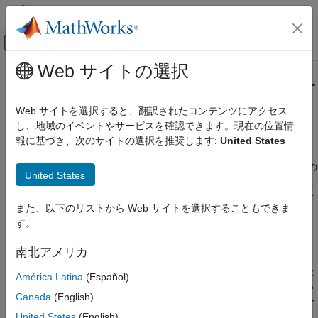
コンテンツへスキップ
MATLAB ヘルプ センター
オフキャンバス ナビゲーション メ
メインコンテンツ
Web サイトの選択
ドキュメンテーションのホーム
コード生成時の可変サイズのサポー
コード生成
トに関する
MATLAB
との非互換性
Web サイトを選択すると、翻訳されたコンテンツにアクセス
し、地域のイベントやサービスを確認できます。現在の位置情
MATLAB Coder
報に基づき、次のサイトの選択を推奨します:
United States
スカラー拡張に関する
MATLAB
との非互換性
コード生成のための MATLAB プログラミング
データ定義
スカラー拡張とは、スカラー データをベクトルや行列のデータの
United States
可変サイズ データ
次元に一致するように変換する方法です。一方のオペランドがス
カラーで他方がスカラーでない場合、スカラー拡張は、他方のオ
コード生成時の可変サイズのサポートに関す
また、以下のリストから Web サイトを選択することもできま
ペランドの各要素にスカラーを適用します。
る MATLAB との非互換性
す。
項目一覧
コード生成中は、スカラー拡張ルールが適用されます。ただし、
南北アメリカ
スカラー拡張に関する MATLAB との非互換
2 つの可変サイズの式を操作する場合は例外です。この場合、両
性
方のオペランドが同じサイズでなければなりません。生成された
América Latina
(Español)
可変サイズの N 次元配列のサイズを判定す
コードでは、実行時にどちらかの可変サイズの式がスカラーだっ
る上での MATLAB との非互換性
Canada
(English)
た場合もスカラー拡張を行いません。したがって、実行時エラー
既定の次元の選択に関する MATLAB との非
チェックが有効な場合、実行時エラーが発生する可能性がありま
United States
(English)