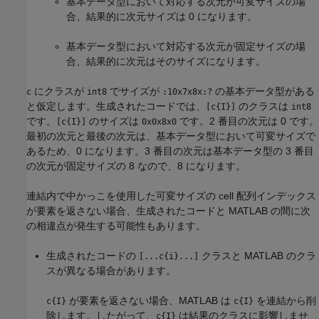
基本データ型において対応する次元が可変サイズの場
合、結果的に次元サイズは 0 になります。
基本データ型において対応する次元が固定サイズの場
合、結果的に次元はそのサイズになります。
にクラスが
でサイズが
の基本データ型がある
c
int8
:10x7x8x:?
と仮定します。生成されたコードでは、
のクラスは
[c{I}]
int8
です。
のサイズは
です。2 番目の次元は 0 です。
[c{I}]
0x0x8x0
最初の次元と最後の次元は、基本データ型において可変サイズで
あるため、0 になります。3 番目の次元は基本データ型の 3 番目
の次元が固定サイズの 8 なので、8 になります。
連結内で中かっこを使用した可変サイズの cell 配列インデックス
が要素を返さない場合、生成されたコードと MATLAB の間に次
の相違点が発生する可能性もあります。
生成されたコードの
クラスと MATLAB のクラ
[...c{i}...]
スが異なる場合があります。
が要素を返さない場合、MATLAB は
を連結から削
c{I}
c{I}
除します。したがって、
は結果のクラスに影響しませ
c{I}