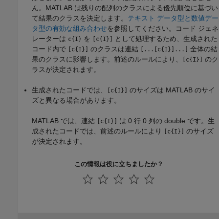
ん。MATLAB は残りの配列のクラスによる優先順位に基づい
て結果のクラスを決定します。
テキスト データ型と数値デー
タ型の有効な組み合わせ
を参照してください。コード ジェネ
レーターは
を
として処理するため、生成された
c{I}
[c{I}]
コード内で
のクラスは連結
全体の結
[c{I}]
[...[c{I}]...]
果のクラスに影響します。前述のルールにより、
のク
[c{I}]
ラスが決定されます。
生成されたコードでは、
のサイズは MATLAB のサイ
[c{I}]
ズと異なる場合があります。
MATLAB では、連結
は 0 行 0 列の double です。生
[c{I}]
成されたコードでは、前述のルールにより
のサイズ
[c{I}]
が決定されます。
この情報は役に立ちましたか？