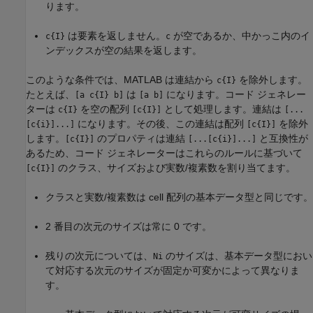
ります。
は要素を返しません。
が空であるか、中かっこ内のイ
c{I}
c
ンデックスが空の結果を返します。
このような条件では、MATLAB は連結から
を除外します。
c{I}
たとえば、
は
になります。コード ジェネレー
[a c{I} b]
[a b]
ターは
を空の配列
として処理します。連結は
c{I}
[c{I}]
[...
になります。その後、この連結は配列
を除外
[c{i}]...]
[c{I}]
します。
のプロパティは連結
と互換性が
[c{I}]
[...[c{i}]...]
あるため、コード ジェネレーターはこれらのルールに基づいて
のクラス、サイズおよび実数/複素数を割り当てます。
[c{I}]
クラスと実数/複素数は cell 配列の基本データ型と同じです。
2 番目の次元のサイズは常に 0 です。
残りの次元については、
のサイズは、基本データ型におい
Ni
て対応する次元のサイズが固定か可変かによって異なりま
す。