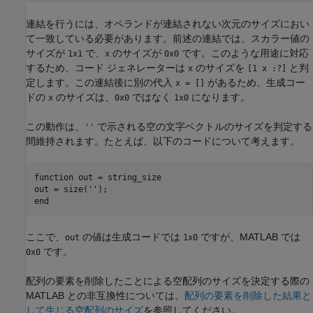
連結を行うには、オペランドが連結されない次元のサイズにおい
て一致している必要があります。前述の連結では、スカラー値の
サイズが
で、
のサイズが
です。このような用途に対応
1x1
x
0x0
するため、コード ジェネレーターは
のサイズを
と判
x
[1 x :?]
定します。この連結後に別の代入
があるため、生成コー
x = []
ドの
のサイズは、
ではなく
になります。
x
0x0
1x0
この動作は、
で示される空の文字ベクトルのサイズを判定する
''
間維持されます。たとえば、以下のコードについて考えます。
function
 out = string_size

out = size(
''
end
ここで、
の値は生成コードでは
ですが、MATLAB では
out
1x0
です。
0x0
配列の要素を削除したことによる空配列のサイズを決定する際の
MATLAB との非互換性については、
配列の要素を削除した結果と
して生じる空配列のサイズ
を参照してください。