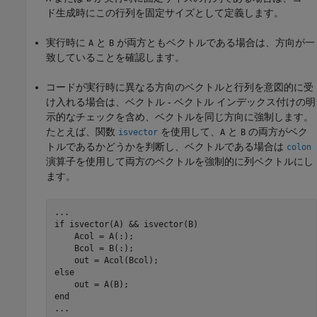
ド生成時にこの行列を固定サイズとして定義します。
実行時に
と
が両方ともベクトルである場合は、方向が一
A
B
致していることを確認します。
コードが実行時に異なる方向のベクトルと行列を意図的に受
け入れる場合は、ベクトル - ベクトル インデックス付けの明
示的なチェックを含め、ベクトルを同じ方向に強制します。
たとえば、関数
を使用して、
と
の両方がベク
isvector
A
B
トルであるかどうかを判断し、ベクトルである場合は
colon
演算子を使用して両方のベクトルを強制的に列ベクトルにし
ます。
...
if
 isvector(A) && isvector(B)

    Acol = A(:);

    Bcol = B(:);

else
end
...