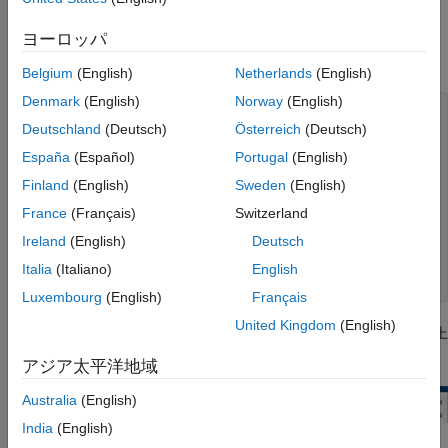
互換性
す。
空配列のサイズを判定する際の MATLAB と
ヨーロッパ
の非互換性
次の関数を考えてみます。
空配列のクラス決定における MATLAB との
Belgium
(English)
Netherlands
(English)
非互換性
Denmark
(English)
Norway
(English)
MEX、SIL、および PIL 関数での空配列のサ
function
 y = scalar_exp_test_err1(u) 
%#codegen
イズ変更による MATLAB との非互換性
Deutschland
(Deutsch)
Österreich
(Deutsch)
行列 - 行列インデックス付けでの MATLAB
switch
 u

España
(Español)
Portugal
(English)
との非互換性
case
 0

        z = 0;

ベクトル - ベクトル インデックス付けにおけ
Finland
(English)
Sweden
(English)
case
 1

る MATLAB との非互換性
France
(Français)
Switzerland
        z = 1;

論理インデックス付けでの MATLAB との非
otherwise
互換性
Ireland
(English)
Deutsch
コード生成における行列のインデックス操作
end
Italia
(Italiano)
English
に関する MATLAB との非互換性
Luxembourg
(English)
Français
可変サイズ行列の連結における MATLAB と
の非互換性
United Kingdom
(English)
この関数のコードを生成すると、コード ジェネレーターは
が上
z
連結内で中かっこを使用した可変サイズの
限
の可変サイズであると判定します。
cell 配列インデックスが要素を返さない場合
3
アジア太平洋地域
の違い
Australia
(English)
India
(English)