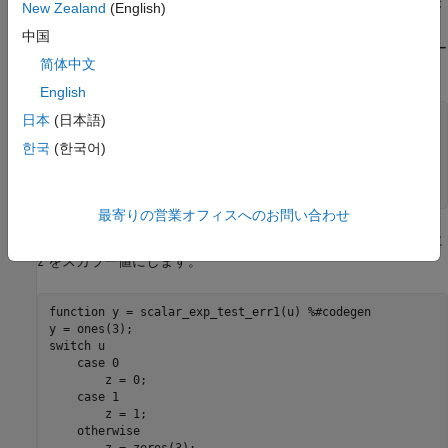
を 0 または 1 にして MEX 関数を実行すると、実行時には
が
u
z
New Zealand
(English)
スカラーでも、生成されたコードはスカラー拡張を行いません。
中国
したがって、実行時エラー チェックが有効な場合、実行時エラー
简体中文
が発生する可能性があります。
English
日本
(日本語)
scalar_exp_test_err1_mex(0)

Subscripted assignment dimension mismatch: [9] ~= [1].

한국
(한국어)
Error in scalar_exp_test_err1 (line 11)

y(:) = z;
最寄りの営業オフィスへのお問い合わせ
この問題を回避するには、インデックス付けを使用して強制的に
をスカラー値にします。
z
function
 y = scalar_exp_test_err1(u) 
%#codegen
switch
 u

case
 0

        z = 0;

case
 1

        z = 1;

otherwise