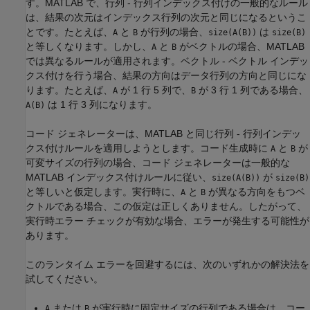
す。MATLAB で、行列 - 行列インデックス付けの一般的なルール
は、結果の次元はインデックス行列の次元と同じになるというこ
とです。たとえば、
と
が行列の場合、
は
A
B
size(A(B))
size(B)
と等しくなります。しかし、
と
がベクトルの場合、MATLAB
A
B
では異なるルールが適用されます。ベクトル - ベクトル インデッ
クス付けを行う場合、結果の方向はデータ行列の方向と同じにな
ります。たとえば、
が 1 行 5 列で、
が 3 行 1 列である場合、
A
B
は 1 行 3 列になります。
A(B)
コード ジェネレーターは、MATLAB と同じ行列 - 行列インデッ
クス付けルールを適用しようとします。コード生成時に
と
が
A
B
可変サイズの行列の場合、コード ジェネレーターは一般的な
MATLAB インデックス付けルールに従い、
が
size(A(B))
size(B)
と等しいと仮定します。実行時に、
と
が異なる方向をもつベ
A
B
クトルである場合、この仮定は正しくありません。したがって、
実行時エラー チェックが有効な場合、エラーが発生する可能性が
あります。
このランタイム エラーを回避するには、次のいずれかの解決法を
試してください。
または
が実行時に固定サイズの行列である場合は、コー
A
B