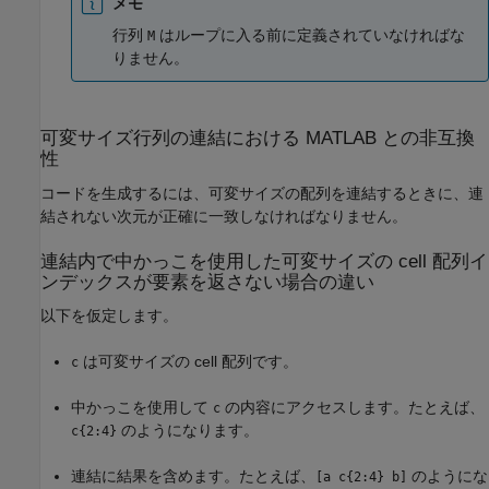
メモ
行列
はループに入る前に定義されていなければな
M
りません。
可変サイズ行列の連結における
MATLAB
との非互換
性
コードを生成するには、可変サイズの配列を連結するときに、連
結されない次元が正確に一致しなければなりません。
連結内で中かっこを使用した可変サイズの cell 配列イ
ンデックスが要素を返さない場合の違い
以下を仮定します。
は可変サイズの cell 配列です。
c
中かっこを使用して
の内容にアクセスします。たとえば、
c
のようになります。
c{2:4}
連結に結果を含めます。たとえば、
のようにな
[a c{2:4} b]