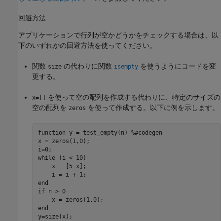
回避方法
アプリケーションで行列が空かどうかをチェックする場合は、以
下のいずれかの回避方法を使ってください。
関数
の代わりに関数
を使うようにコードを変
size
isempty
更する。
を使って空の配列を作成する代わりに、特定のサイズの
x=[]
空の配列を
を使って作成する。以下に例を示します。
zeros
function
 y = test_empty(n) 
%#codegen
x = zeros(1,0);

while
 (i < 10)

    x = [5 x];

end
if
 n > 0

end