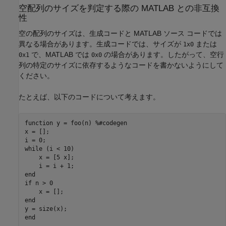
空配列のサイズを判定する際の
MATLAB
との非互換
性
空の配列のサイズは、生成コードと MATLAB ソース コードでは
異なる場合があります。生成コードでは、サイズが
または
1x0
で、MATLAB では
の場合があります。したがって、空行
0x1
0x0
列の特定のサイズに依存するようなコードを書かないようにして
ください。
たとえば、以下のコードについて考えます。
function
 y = foo(n) 
%#codegen
x = [];

while
 (i < 10)

    x = [5 x];

end
if
 n > 0

end
end