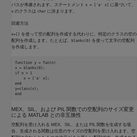
パスが考慮されます。ステートメント
に基づいて、
x = ['a' x]
のクラスは
に決まります。
x
char
回避方法
を使って空の配列を作成する代わりに、特定のクラスの空の
x=[]
配列を作成します。たとえば、
を使って文字の空配列
blanks(0)
を作成します。
function
 y = fun(n)

if
 n > 1

    x = [
'a'
end
end
MEX、SIL、および PIL 関数での空配列のサイズ変更
による
MATLAB
との非互換性
空配列を受け入れる MEX、SIL、または PIL 関数を生成する場
合、生成される関数は任意のサイズの空配列を受け入れます。空