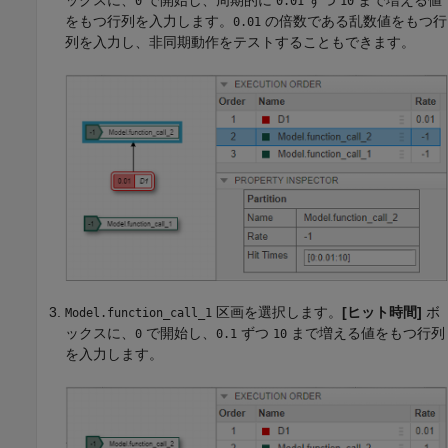
ックスに、
で開始し、周期的に
ずつ
まで増える値
0
0.01
10
をもつ行列を入力します。
の倍数である乱数値をもつ行
0.01
列を入力し、非同期動作をテストすることもできます。
区画を選択します。
[ヒット時間]
ボ
Model.function_call_1
ックスに、
で開始し、
ずつ
まで増える値をもつ行列
0
0.1
10
を入力します。