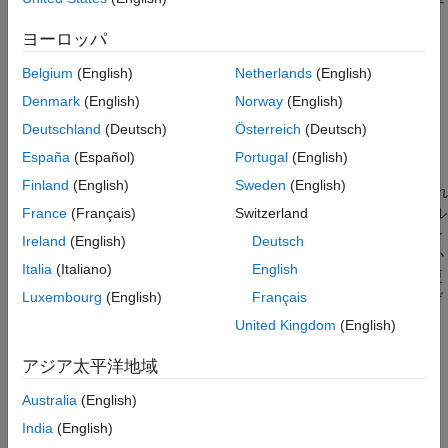
スケジュール エディターを使用したエクス
指定します。
ポート関数モデルのテスト
ヨーロッパ
参考
データ入力を指定します。
Belgium
(English)
Netherlands
(English)
シミュレーションを実行します｡
Denmark
(English)
Norway
(English)
Deutschland
(Deutsch)
Österreich
(Deutsch)
シミュレーション用のテスト モデル (ハーネス) の作
España
(Español)
Portugal
(English)
成
Finland
(English)
Sweden
(English)
Simulink テスト モデルはシミュレーションに対してのみ使用され
ます。シミュレーション テストの後に、エクスポート関数モデル
France
(Français)
Switzerland
からコードを生成し、エクスポートした関数コードを外部でコー
Ireland
(English)
Deutsch
ド化されたスケジューラと手動で統合します。
Model
ブロックか
Italia
(Italiano)
English
らエクスポート関数モデルを参照すると、モデルそのものを変更
しなくても、関数呼び出しイベントを追加したり、テスト用のデ
Luxembourg
(English)
Français
ータ信号のログ記録が可能になります。
United Kingdom
(English)
Simulink モデルを作成します。
アジア太平洋地域
Australia
(English)
[モデル化]
タブおよび
[設定]
セクションで、
[モデル設定]
を選択します。
India
(English)