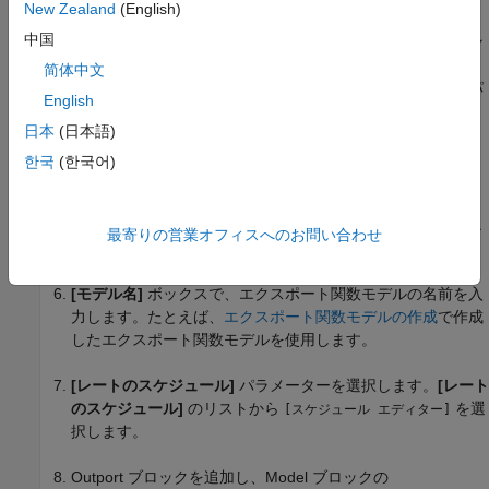
New Zealand
(English)
[コンフィギュレーション パラメーター] ダイアログ ボック
中国
スの左のペインで、
[ソルバー]
を選択します。右側のペイン
で、[ソルバーの詳細] の矢印を選択し、追加のパラメーター
简体中文
を表示します。
[各離散レートを個別のタスクとして扱う]
パ
English
ラメーターと
[データ転送に対するレート変換を自動的に取
日本
(日本語)
り扱う]
パラメーターを選択します。
한국
(한국어)
Model
ブロックをモデルに追加します。
[モデル化]
タブの
[設計]
セクションで、
[プロパティ インス
最寄りの営業オフィスへのお問い合わせ
ペクター]
を選択します。
[モデル名]
ボックスで、エクスポート関数モデルの名前を入
力します。たとえば、
エクスポート関数モデルの作成
で作成
したエクスポート関数モデルを使用します。
[レートのスケジュール]
パラメーターを選択します。
[レート
のスケジュール]
のリストから
を選
[スケジュール エディター]
択します。
Outport
ブロックを追加し、
Model
ブロックの