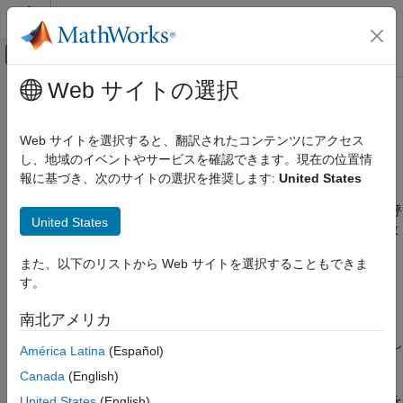
コンテンツへスキップ
MATLAB ヘルプ センター
オフキャンバス ナビゲーション メ
メインコンテンツ
Web サイトの選択
ドキュメンテーションのホーム
スケジュール エディターを使用し
Simulink
たエクスポート関数モデルのシミ
Web サイトを選択すると、翻訳されたコンテンツにアクセス
モデル化
ュレーションのテスト
し、地域のイベントやサービスを確認できます。現在の位置情
モデル動作の設計
報に基づき、次のサイトの選択を推奨します:
United States
モデル コンポーネントのスケジュール
スケジュール エディターを使用して、シミュレーションの関数呼
United States
び出しコンポーネントをスケジュールします。この手法は、関数
スケジュール エディターを使用したエクス
ポート関数モデルのシミュレーションのテス
呼び出しコンポーネントの実行の順序を設定し、コンポーネント
ト
また、以下のリストから Web サイトを選択することもできま
間のデータ依存関係を確認する場合に便利です。
項目一覧
す。
®
シミュレーション用のテスト モデル (ハーネ
Simulink
モデルを作成します。
ス) の作成
南北アメリカ
スケジュール エディターを使用した関数呼
エクスポート関数モデルを参照する
Model
ブロックを追加し
América Latina
(Español)
び出しイベントの作成
ます。
シミュレーションのためのエクスポート関数
Canada
(English)
モデルの準備
スケジュール エディターを使用して関数呼び出しイベントを
United States
(English)