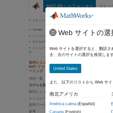
コンテンツへスキップ
MATLAB ヘルプ センター
コミュ
ドキュメ
ドキュメンテーションのホーム
Simulink
並
Web サイトの選
シミュレーション
タ
モデルの入力と出力の準備
シミュレーションのための信号データの読み込
Web サイトを選択すると、翻訳
み
き、次のサイトの選択を推奨します
この
並列シミュレーションの入力としての
MAT ファイルからのデータのストリ
Para
United States
ーミング
Simu
項目一覧
また、以下のリストから Web サ
モデルを開いて入力データにアクセス
並列シミュレーションの構成と実行
この例
南北アメリカ
シミュレーション結果の表示
入力デ
América Latina
(Español)
リに読
並列ワーカーを閉じる
ョンの
参考
Canada
(English)