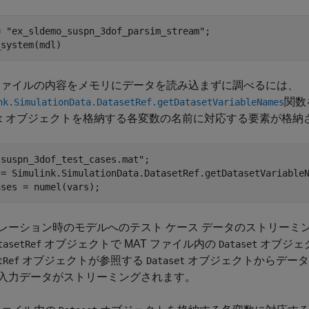
= 
"ex_sldemo_suspn_3dof_parsim_stream"
;

 ファイルの内容をメモリにデータを読み込まずに調べるには、
関数
nk.SimulationData.DatasetRef.getDatasetVariableNames
オブジェクトを格納する各変数の名前に対応する要素が格納された
t
"suspn_3dof_test_cases.mat"
;

 = Simulink.SimulationData.DatasetRef.getDatasetVariableN
ases = numel(vars);
レーション時のモデルへのテスト ケース データのストリーミ
オブジェクトで MAT ファイル内の
オブジェ
tasetRef
Dataset
オブジェクトが参照する
オブジェクトからデータ
tRef
Dataset
入力データがストリーミングされます。