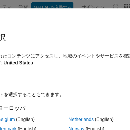
ニティ
学習
サインイン
MATLAB を入手する
ンテーション
例
関数
ブロック
アプリ
ビデオ
列シミュレーションの入力としての 
択
のストリーミング
されたコンテンツにアクセスし、地域のイベントやサービスを
:
United States
例では次を使用します。
llel Computing Toolbox
Parallel Computing Toolbox
link
Simulink
イトを選択することもできます。
では、
オブジェクトと
Simulink.SimulationData.DatasetRef
pa
ヨーロッパ
ータを Version 7.3 の MAT ファイルからストリーミン
Belgium
(English)
Netherlands
(English)
み込めないほど大きい場合、この例で示す手順に従うことを検
 1 つのセットから永続ストレージに記録したデータを別のシ
Denmark
(English)
Norway
(English)