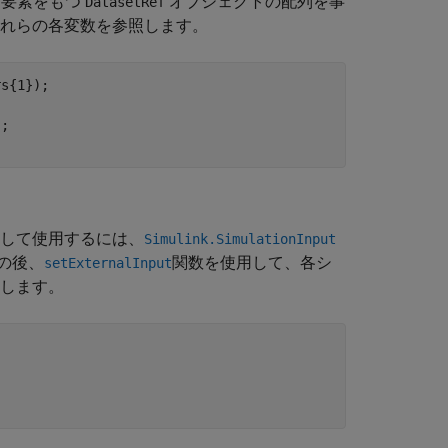
る要素をもつ
オブジェクトの配列を事
DatasetRef
れらの各変数を参照します。
として使用するには、
Simulink.SimulationInput
の後、
関数を使用して、各シ
setExternalInput
定します。