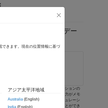
MATLAB Answers
MAT ファイルからのデー
確認できます。現在の位置情報に基づ
関数を使用して、並列シミュレーションの
rsim
アジア太平洋地域
グする方法を示します。シミュレーションの入力がメモ
Australia
(English)
討してください。たとえば、並列シミュレーシ
ミュレーションの入力として使用することができ
India
(English)