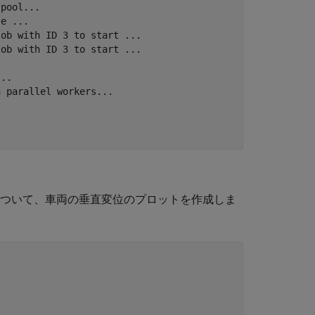
pool...

e ...

ob with ID 3 to start ...

ob with ID 3 to start ...

..

 parallel workers...

について、車両の垂直変位のプロットを作成しま