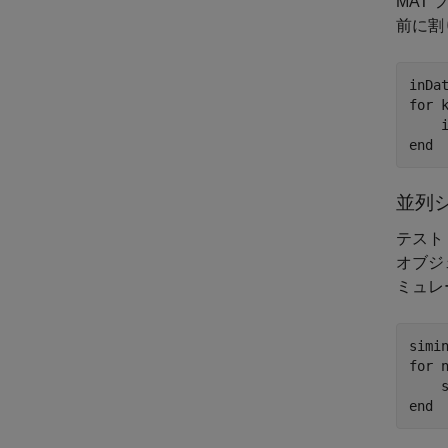
MAT
前に割
for
 k
end
並列
テスト
オブジ
ミュレ
for
 n
end