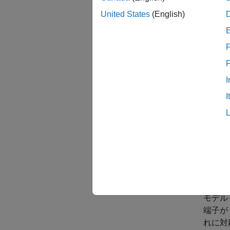
ます。
United States
(English)
この例
ータを
F
sldemo
ブロッ
I
ムの応
Simuli
I
て、参
また、
に個々
使用し
モデ
モデル
端子が
れに対