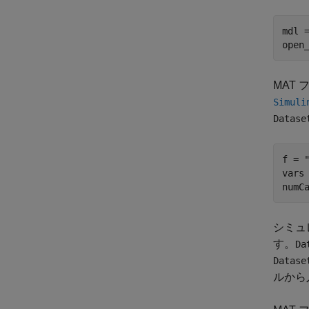
mdl 
MAT
Simuli
Datase
f = 
vars
numC
シミュ
す。
Da
Datase
ルから