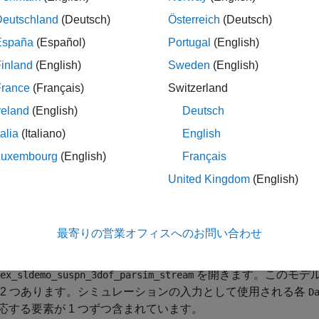
Deutschland
(Deutsch)
Österreich
(Deutsch)
España
(Español)
Portugal
(English)
では、
を使用してモデルの複数のシミュレーションを実
parsim
使用します。モデルは
複数のシミュレーション ワークフロー
inland
(English)
Sweden
(English)
に基づいています。この例のモデルは、入力のソ
_suspn_3dof
France
(Français)
Switzerland
クを使用するように変更したものです。このモデルでは、さま
reland
(English)
Deutsch
答をシミュレートします。この例で使用する MAT ファイル
オブジェクトが含まれています。
nk.SimulationData.Dataset
talia
(Italiano)
English
照される
オブジェクト全体の内容をシミュレーション
Dataset
Luxembourg
(English)
Français
United Kingdom
(English)
オブジェクトを使
matlab.io.datastore.SimulationDatastore
の信号のデータをストリーミングすることもできます。詳細に
た個別の信号のストリーミング
を参照してください。
最寄りの営業オフィスへのお問い合わせ
ルを開いて入力データにアクセス
を開きます。このモデ
ex_sldemo_suspn_3dof_parsim_stream
 2 つあります。シミュレーションの入力として使用される各
D
応する要素が 1 つずつ含まれています。