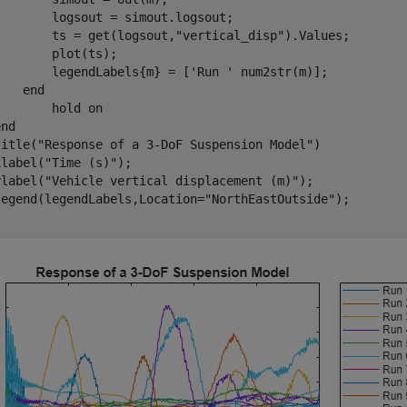
       logsout = simout.logsout;

        ts = get(logsout,
"vertical_disp"
).Values;

       plot(ts);

        legendLabels{m} = [
'Run '
 num2str(m)]; 

end
        hold 
on
end
title(
"Response of a 3-DoF Suspension Model"
)

xlabel(
"Time (s)"
);

ylabel(
"Vehicle vertical displacement (m)"
);

legend(legendLabels,Location=
"NorthEastOutside"