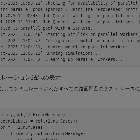
Oct-2025 10:59:21] Checking for availability of parallel 
ting parallel pool (parpool) using the 'Processes' profil
ct-2025 11:00:43: Job Queued. Waiting for parallel pool j
ct-2025 11:01:43: Job Queued. Waiting for parallel pool j
ected to parallel pool with 4 workers.

Oct-2025 11:02:46] Starting Simulink on parallel workers.
Oct-2025 11:04:27] Configuring simulation cache folder on
Oct-2025 11:04:31] Loading model on parallel workers...

Oct-2025 11:05:22] Running simulations...

ュレーション結果の表示
なしでシミュレートされたすべての路面凹凸のテスト ケース
sempty(out(1).ErrorMessage)

egendLabels = cell(1,numCases);

for
 m = 1:numCases

if
 isempty(out(m).ErrorMessage)

       simout = out(m);
