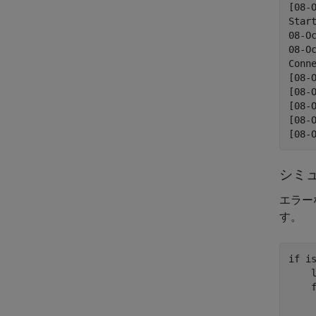
[08-
Star
08-O
08-O
Conn
[08-
[08-
[08-
[08-
シミ
エラー
す。
if
 i
    l
     