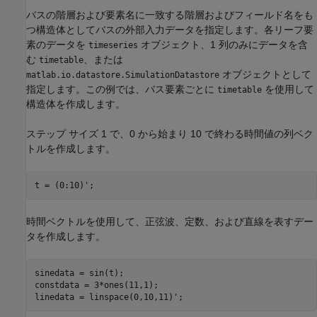
バスの階層および要素名に一致する階層およびフィールド名をも
つ構造体としてバスの外部入力データを指定します。各リーフ要
素のデータを
オブジェクト、1 列のみにデータを含
timeseries
む
、または
timetable
オブジェクトとして
matlab.io.datastore.SimulationDatastore
指定します。この例では、バス要素ごとに
を使用して
timetable
構造体を作成します。
ステップ サイズ 1 で、0 から始まり 10 で終わる時間値の列ベク
トルを作成します。
t = (0:10)';
時間ベクトルを使用して、正弦波、定数、および直線を表すデー
タを作成します。
sinedata = sin(t);

constdata = 3*ones(11,1);

linedata = linspace(0,10,11)';