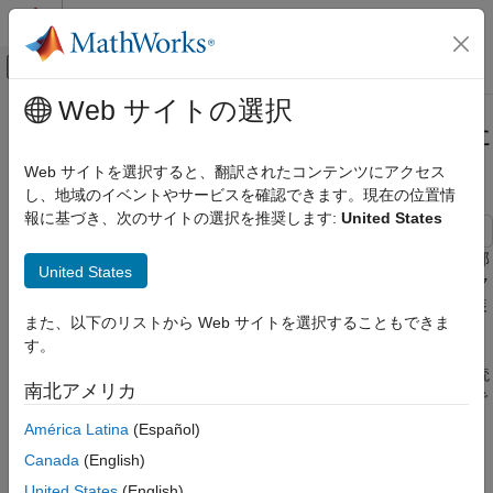
コンテンツへスキップ
MATLAB ヘルプ センター
オフキャンバス ナビゲーション メ
メインコンテンツ
Web サイトの選択
ドキュメンテーションのホーム
In Bus Element ブロックを使用した
Simulink
バスの入力データの読み込み
Web サイトを選択すると、翻訳されたコンテンツにアクセス
モデル化
し、地域のイベントやサービスを確認できます。現在の位置情
モデル アーキテクチャの設計
報に基づき、次のサイトの選択を推奨します:
United States
合成インターフェイス
この例では、In Bus Element ブロックを使用してバス要素の外部
United States
Simulink
入力データを読み込む方法を示します。In Bus Element ブロック
シミュレーション
を使用すると、バスの外部インターフェイスの柔軟な設計と実装
また、以下のリストから Web サイトを選択することもできま
が可能になります。
モデルの入力と出力の準備
す。
シミュレーションのための信号データの読み込
In Bus Element ブロックは、バスの要素に対するデータを読
み
南北アメリカ
み込むことも、バス全体に対するデータを読み込むこともで
In Bus Element ブロックを使用したバスの
きます。
América Latina
(Español)
入力データの読み込み
Canada
(English)
項目一覧
ブロックがバス全体のデータを読み込む場合を除き、
オブジェクトを使用して In Bus Element ブロ
United States
(English)
Simulink.Bus
モデルを開いて検査