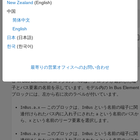
New Zealand
(English)
中国
mdl = 
"LoadInBusElement"
;

简体中文
open_system(mdl)
English
日本
(日本語)
한국
(한국어)
最寄りの営業オフィスへのお問い合わせ
各 In Bus Element ブロックのラベルは、ブロックが選択した端
子とバス要素の名前を示しています。モデル内の In Bus Element
ブロックには、左から右に次のラベルが付いています。
— このブロックは、
という名前の端子に関
InBus.a.x
InBus
連付けられたバス内に入れ子にされた
という名前のバスか
a
ら、
という名前のリーフ要素を選択します。
x
— このブロックは、
という名前の端子に関
InBus.a.y
InBus
連付けられたバス内に入れ子にされた
という名前のバスか