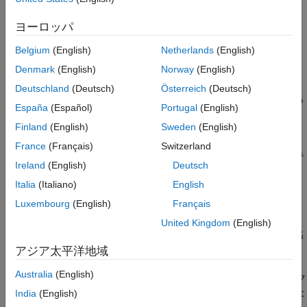
ックのデータ型を指定する必要はありません。
バス用の外部入力データの作成
ヨーロッパ
入力データの完全指定
複数の In Bus Element ブロックで同じバス要素を選択でき
入力データの部分指定
Belgium
(English)
Netherlands
(English)
ます。
入力データの過剰指定
Denmark
(English)
Norway
(English)
参考
モデルで必要なバスの要素のみを読み込むことができます。
Deutschland
(Deutsch)
Österreich
(Deutsch)
未使用の要素を選択するためにブロックを追加する必要はあ
España
(Español)
Portugal
(English)
りません。
Finland
(English)
Sweden
(English)
指定する外部入力データには、バスのすべての要素のデー
France
(Français)
Switzerland
タ、またはバスの一部の要素のみのデータを含めることがで
Ireland
(English)
Deutsch
きます。
Italia
(Italiano)
English
モデルを開いて検査
Luxembourg
(English)
Français
モデル
を開きます。モデルには、3 つの In
LoadInBusElement
United Kingdom
(English)
Bus Element ブロックを使用して定義されている
という名
InBus
前の 1 つの端子があります。各 In Bus Element ブロックは
アジア太平洋地域
Display ブロックに接続されます。In Bus Element ブロックと
Australia
(English)
Display ブロックの各ペアの下にある Dashboard Scope ブロック
は、In Bus Element ブロックが読み込まれたデータから作成した
India
(English)
信号をプロットします。