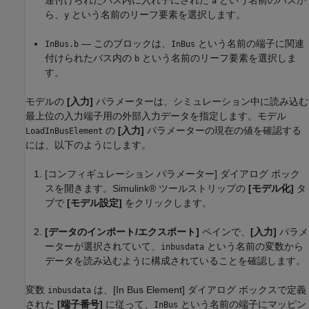
a
ら、
という名前のリーフ要素を選択します。
y
— このブロックは、
という名前の端子に関連
InBus.b
InBus
付けられたバス内の
という名前のリーフ要素を選択しま
b
す。
モデルの
[入力]
パラメーターは、シミュレーション中に読み込む
最上位の入力端子用の外部入力データを指定します。モデル
の
[入力]
パラメーターの現在の値を確認する
LoadInBusElement
には、以下のようにします。
[コンフィギュレーション パラメーター] ダイアログ ボック
スを開きます。Simulink® ツールストリップの
[モデル化]
タ
ブで
[モデル設定]
をクリックします。
[データのインポート/エクスポート]
ペインで、
[入力]
パラメ
ーターが選択されていて、
という名前の変数から
inbusdata
データを読み込むように構成されていることを確認します。
変数
は、[In Bus Element] ダイアログ ボックスで定義
inbusdata
された
[端子番号]
に従って、
という名前の端子にマッピン
InBus