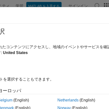
ニティ
学習
サインイン
MATLAB を入手する
ンテーション
例
関数
ブロック
アプリ
ビデオ
択
オブジェクトがシミュレーションを完了
nk.Simulation.Future
されたコンテンツにアクセスし、地域のイベントやサービスを
:
United States
内をすべて折りたたむ
ait(Future)
イトを選択することもできます。
ヨーロッパ
は、
配列、
の
it(
)
Simulink.Simulation.Future
Future
Future
プトをブロックします。
Belgium
(English)
Netherlands
(English)
Denmark
(English)
Norway
(English)