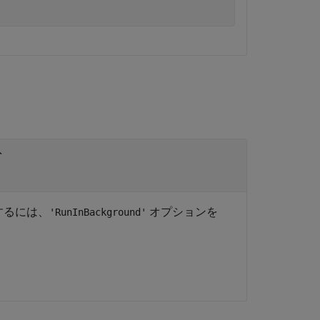
ト
するには、
オプションを
'RunInBackground'