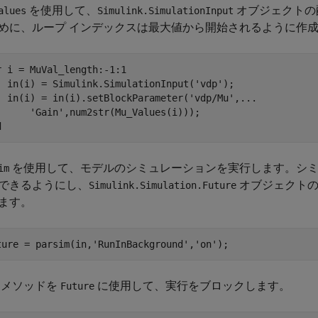
を使用して、
オブジェクトの
alues
Simulink.SimulationInput
めに、ループ インデックスは最大値から開始されるように作
r
 i = MuVal_length:-1:1

  in(i) = Simulink.SimulationInput(
'vdp'
);

  in(i) = in(i).setBlockParameter(
'vdp/Mu'
,
...
'Gain'
d
を使用して、モデルのシミュレーションを実行します。シミ
im
できるようにし、
オブジェクトの
Simulink.Simulation.Future
ます。
ture = parsim(in,
'RunInBackground'
,
'on'
);
メソッドを
に使用して、実行をブロックします。
Future