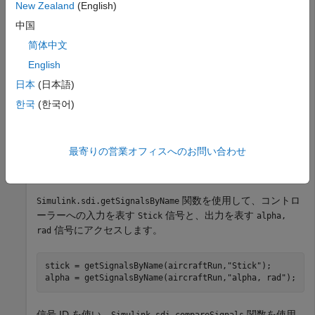
New Zealand
(English)
中国
飛行制御データを含むシミュレーション データ インスペク
ターのセッション ファイルを読み込みます。
简体中文
English
Simulink.sdi.load(
"AircraftExample.mldatx"
);
日本
(日本語)
한국
(한국어)
最新の実行にアクセスするには、
関数を使用します。
Simulink.sdi.Run.getLatest
最寄りの営業オフィスへのお問い合わせ
aircraftRun = Simulink.sdi.Run.getLatest;
関数を使用して、コントロ
Simulink.sdi.getSignalsByName
ーラーへの入力を表す
信号と、出力を表す
Stick
alpha,
信号にアクセスします。
rad
stick = getSignalsByName(aircraftRun,
"Stick"
);

alpha = getSignalsByName(aircraftRun,
"alpha, rad"
);
信号 ID を使い、
関数を使用
Simulink.sdi.compareSignals