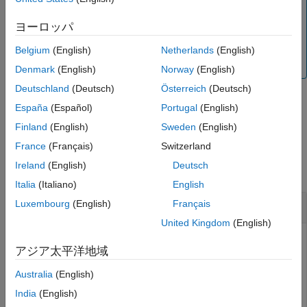
ヒント
参考
信号 ID を使用して、信号データとメタデータを含む
ヨーロッパ
オブジェクトを取得するか、関数
Simulink.sdi.Signal
を使用して信号比較を実行
Belgium
(English)
Netherlands
(English)
Simulink.sdi.compareSignals
できます。
Denmark
(English)
Norway
(English)
Deutschland
(Deutsch)
Österreich
(Deutsch)
España
(Español)
Portugal
(English)
例
Finland
(English)
Sweden
(English)
例
France
(Français)
Switzerland
Ireland
(English)
Deutsch
すべて折りたたむ
Italia
(Italiano)
English
同じ実行内に含まれる 2 つの信号の比較
Luxembourg
(English)
Français
United Kingdom
(English)
アジア太平洋地域
シミュレーション データ インスペクターのプログラムによ
Australia
(English)
るインターフェイスを使用して、同じ実行内の信号を比較で
きます。この例では、航空機用縦方向フライト コントロー
India
(English)
ラーの入力信号と出力信号を比較します。