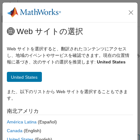
コンテンツへスキップ
MATLAB ヘルプ センター
オフキャンバス ナビゲーション メ
メインコンテンツ
Web サイトの選択
ドキュメンテーションのホーム
getSignalIDByIndex
Simulink
Web サイトを選択すると、翻訳されたコンテンツにアクセス
シミュレーション
オブジェクト内の指定されたインデックスにあ
し、地域のイベントやサービスを確認できます。現在の位置情
Simulink.sdi.Run
シミュレーション結果の表示と解析
る信号の信号 ID を取得
報に基づき、次のサイトの選択を推奨します:
United States
シミュレーション結果の解析
ページ内をすべて折りたたむ
United States
getSignalIDByIndex
構文
項目一覧
また、以下のリストから Web サイトを選択することもできま
sigID = getSignalIDByIndex(runObj,idx)
構文
す。
説明
説明
南北アメリカ
例
は
= getSignalIDByIndex(
,
)
Simulink.sdi.Run
sigID
runObj
idx
オブジェクト
の指定されたインデックス
にある信号
入力引数
runObj
idx
América Latina
(Español)
の信号 ID
を返します。
sigID
出力引数
Canada
(English)
バージョン履歴
United States
(English)