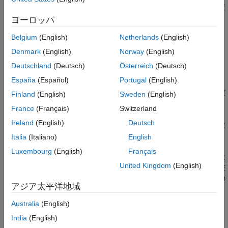
ルをオリジナルのサブシステムと等価な Atomic Subsystem に変
換します。
ヨーロッパ
Belgium
(English)
Netherlands
(English)
この関数を使用するには、次のようにします。
Denmark
(English)
Norway
(English)
指定されたシステムがメモリに読み込まれていなければなり
Deutschland
(Deutsch)
Österreich
(Deutsch)
ません。
España
(Español)
Portugal
(English)
指定されたサブシステムがメモリに読み込まれていなければ
Finland
(English)
Sweden
(English)
なりません。
France
(Français)
Switzerland
Ireland
(English)
Deutsch
指定されたシステムに指定されたサブシステムを含めてはな
りません。
Italia
(Italiano)
English
Luxembourg
(English)
Français
指定されたサブシステムにブロックまたはラインを含めては
United Kingdom
(English)
なりません。その他のタイプの情報はサブシステム内に存在
可能で、関数により影響されません。目的のサブシステムの
アジア太平洋地域
図形要素を削除するには、
を使用します。
Simulink.SubSystem.deleteContents
Australia
(English)
India
(English)
例