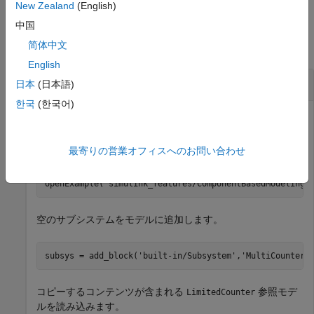
New Zealand
(English)
例
中国
简体中文
すべて折りたたむ
English
モデルのブロック線図をサブシステムにコピー
日本
(日本語)
한국
(한국어)
参照モデルの内容を空のサブシステムにコピーします。
モデルを開きます。
MultiCounter
最寄りの営業オフィスへのお問い合わせ
openExample(
"simulink_features/ComponentBasedModelingU
空のサブシステムをモデルに追加します。
subsys = add_block(
'built-in/Subsystem'
,
'MultiCounter/
コピーするコンテンツが含まれる
参照モデ
LimitedCounter
ルを読み込みます。