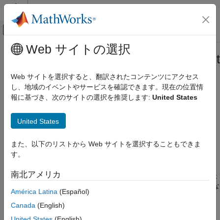
コンテンツへスキップ
MATLAB ヘルプ センター
オフキャンバス ナビゲーション メ
メインコンテンツ
Web サイトの選択
ドキュメンテーションのホーム
Simulink.BlockDiagram.copyConten
Simulink
Web サイトを選択すると、翻訳されたコンテンツにアクセス
モデル化
システムから空のサブシステムに図形要素をコピー
し、地域のイベントやサービスを確認できます。現在の位置情
モデル アーキテクチャの設計
報に基づき、次のサイトの選択を推奨します:
United States
サブシステム
ページ内をすべて折りたたむ
構文
United States
Simulink.BlockDiagram.copyContentsToSubsystem
Simulink.BlockDiagram.copyContentsToSubsystem(sys,subsys)
項目一覧
また、以下のリストから Web サイトを選択することもできま
説明
構文
す。
説明
Simulink.BlockDiagram.copyContentsToSubsystem(
,
)
sys
subsys
南北アメリカ
例
は、指定されたシステムのブロック、ライン、注釈を指定された
サブシステムにコピーします。コンフィギュレーション セットな
入力引数
América Latina
(Español)
どの非グラフィカルな情報には影響しません。
バージョン履歴
Canada
(English)
参考
この関数を使用して、Atomic Subsystem から得られる参照モデ
United States
(English)