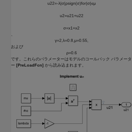
u
2
2
=
-
λ
|
σ
|
ρ
s
i
g
n
(
σ
)
f
o
r
|
σ
|
≤
μ
u
2
=
u
2
1
+
u
2
2
σ
=
x
1
+
x
2
、
γ
=
2
,
λ
=
0
.
8
,
μ
=
0
.
5
5
,
および
ρ
=
0
.
6
です。これらのパラメーターはモデルのコールバック パラメータ
ー
[PreLoadFcn]
から読み込まれます。