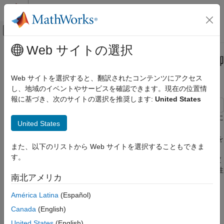
コンテンツへスキップ
MATLAB ヘルプ センター
オフキャンバス ナビゲーション メ
メインコンテンツ
Web サイトの選択
ドキュメンテーションのホーム
Enabled Subsystem を使用した制御
Simulink
アルゴリズムの実装
Web サイトを選択すると、翻訳されたコンテンツにアクセス
モデル化
し、地域のイベントやサービスを確認できます。現在の位置情
モデル動作の設計
報に基づき、次のサイトの選択を推奨します:
United States
条件付き実行サブシステムとモデル
この例では、Enabled Subsystem を使用してバイナリ論理信号に
United States
Enabled Subsystem を使用した制御アルゴ
基づく制御アルゴリズムを実装する方法を示します。Enabled
リズムの実装
Subsystem は、バイナリ信号が正の値であり制御アルゴリズムを
また、以下のリストから Web サイトを選択することもできま
実装する場合に実行されます。この例では、スーパーツイスティ
項目一覧
す。
ング制御アルゴリズムを使用して、不安定な動的システムを安定
動的システム
させます。スーパーツイスティング アルゴリズムは、ロバスト性
コントローラーと制御信号
南北アメリカ
能でよく知られているスライディング モード制御手法の 1 つで
シミュレーションの実行と結果の可視化
す。
América Latina
(Español)
参照
Canada
(English)
参考
モデルを開きます。
United States
(English)