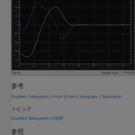
参考
Enabled Subsystem
|
From
|
Goto
|
Integrator
|
Saturation
トピック
Enabled Subsystem の使用
参照