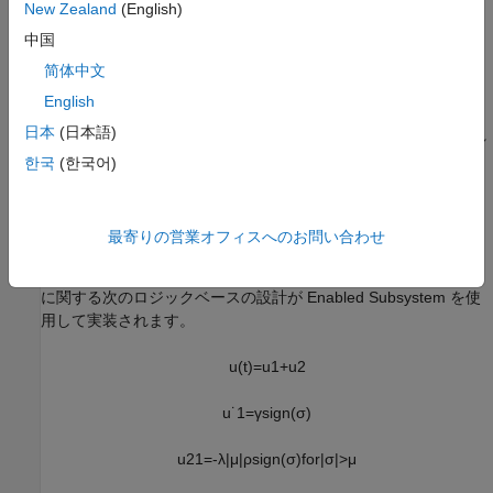
は外乱です。
New Zealand
(English)
中国
コントローラーと制御信号
简体中文
制御入力 (
English
u
日本
(日本語)
) には、スーパーツイスティング アルゴリズムによって制御され
る
한국
(한국어)
u
1
と
u
2
最寄りの営業オフィスへのお問い合わせ
の 2 つの成分があります。
u
2
に関する次のロジックベースの設計が Enabled Subsystem を使
用して実装されます。
u
(
t
)
=
u
1
+
u
2
u
˙
1
=
γ
s
i
g
n
(
σ
)
u
2
1
=
-
λ
|
μ
|
ρ
s
i
g
n
(
σ
)
f
o
r
|
σ
|
>
μ