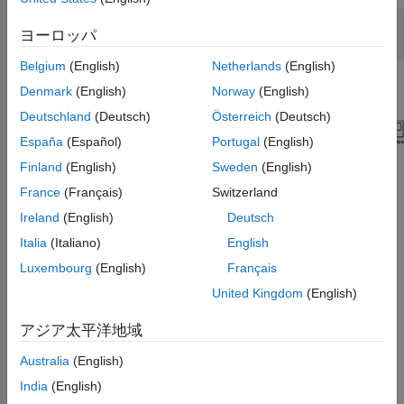
mdl = 
"enablesub.slx"
;

ヨーロッパ
open_system(mdl)
Belgium
(English)
Netherlands
(English)
Denmark
(English)
Norway
(English)
Deutschland
(Deutsch)
Österreich
(Deutsch)
España
(Español)
Portugal
(English)
Finland
(English)
Sweden
(English)
France
(Français)
Switzerland
Ireland
(English)
Deutsch
Italia
(Italiano)
English
動的システム
Luxembourg
(English)
Français
検討対象の動的システムは、次の方程式で制御されます。
United Kingdom
(English)
x
˙
1
=
x
2
x
˙
2
=
2
x
1
-
3
x
2
+
u
+
d
(
t
)
アジア太平洋地域
u
Australia
(English)
は制御入力、
India
(English)
d
(
t
)