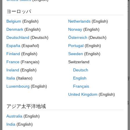
参考
されます。
[単一のシミュレーション出力]
パラメーターを有効に
ヨーロッパ
すると、シミュレーションの実行方法に関係なく、同じコードを
使用して結果を処理できます。
Belgium
(English)
Netherlands
(English)
Denmark
(English)
Norway
(English)
モデルをシミュレートすると、
[単一のシミュレーション出力]
を
無効にしている場合でも、次のいずれかの状況で 1 つ以上の
Deutschland
(Deutsch)
Österreich
(Deutsch)
オブジェクトが作成されます。
Simulink.SimulationOutput
España
(Español)
Portugal
(English)
Finland
(English)
Sweden
(English)
1 つ以上の
オブジェクトを使用
Simulink.SimulationInput
してモデルをプログラムによってシミュレートする。
France
(Français)
Switzerland
Ireland
(English)
Deutsch
、
、および
の各関数を使用するか
sim
parsim
batchsim
Italia
(Italiano)
English
オブジェクトを使用してシミュレーションを実行
Simulation
する場合、
オブジェクトを使用してシミュ
SimulationInput
Luxembourg
(English)
Français
レーションを構成できます。
United Kingdom
(English)
結果を単一のシミュレーション出力として返す関数
の構
sim
アジア太平洋地域
文を使用してモデルをシミュレートする。
Australia
(English)
詳細については、
を参照してください。
sim
India
(English)