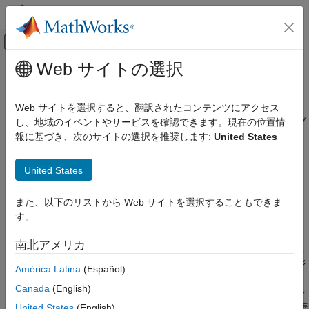
コンテンツへスキップ
MATLAB ヘルプ センター
オフキャンバス ナビゲーション メ
メインコンテンツ
Web サイトの選択
ドキュメンテーションのホーム
単一のシミュレーション出力
Simulink
Web サイトを選択すると、翻訳されたコンテンツにアクセス
シミュレーション
シミュレーション結果を単一の
オブ
し、地域のイベントやサービスを確認できます。現在の位置情
Simulink.SimulationOutput
モデルの入力と出力の準備
ジェクトとして返すオプション
報に基づき、次のサイトの選択を推奨します:
United States
シミュレーションのランタイム データの保存
このページをすべて展開する
United States
単一のシミュレーション出力
モデル コンフィギュレーション ペイン:
データのインポート/エ
クスポート
項目一覧
また、以下のリストから Web サイトを選択することもできま
説明
す。
説明
設定
南北アメリカ
例
[単一のシミュレーション出力]
パラメーターは、すべてのシミュ
ヒント
レーション結果を含む単一の
オブジ
Simulink.SimulationOutput
América Latina
(Español)
ェクトを返すオプションを提供します。単出力形式を使用する
プログラムでの使用
Canada
(English)
と、複数のシミュレーションの結果の処理が容易になり、並列シ
バージョン履歴
ミュレーションおよびバッチ シミュレーションのサポートが改善
United States
(English)