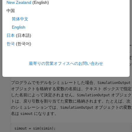
New Zealand
(English)
[複数のシミュレーション]
パネルを使用して一連のシミュレ
ーションを実行する。
中国
简体中文
設定
English
(既定値) |
on
off
日本
(日本語)
on
한국
(한국어)
ワークスペースにログ記録されたすべてのシミュレーション デー
タが単一の
オブジェクトとして返さ
Simulink.SimulationOutput
れます。既定では、
オブジェクトを格納する変
SimulationOutput
最寄りの営業オフィスへのお問い合わせ
数の名前は
です。別の変数名を使用するには、テキスト ボッ
out
®
クスで有効な MATLAB
変数名を指定します。
プログラムでモデルをシミュレートした場合、
SimulationOutput
オブジェクトを格納する変数の名前は、テキスト ボックスで指定
した名前によって決定されません。
オブジェク
SimulationOutput
トは、戻り引数を割り当てた変数に格納されます。たとえば、次
のシミュレーションでは、
オブジェクトの変数
SimulationOutput
名は
になります。
simout
simout = sim(simin);