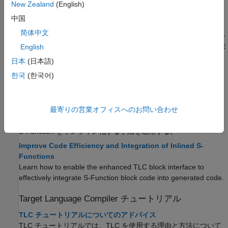
New Zealand
(English)
Target Language Compiler を使用する理由
中国
Target Language Compiler を使用して、システム ターゲット フ
简体中文
ァイルで指定されたオプションのセットをカスタマイズする、S-
Function ブロックのコードをインライン化する、追加またはさま
English
ざまなタイプのファイルを生成する。
日本
(日本語)
The Advantages of Inlining S-Functions
한국
(한국어)
Determine when, how, and why to inline S-functions.
コードのアーキテクチャ
ブロック オブジェクトで取得される情報について学ぶ。
最寄りの営業オフィスへのお問い合わせ
S-Function のインライン化
S-Function をインライン化する手法を適用する。
Improve Code Efficiency and Integration of Inlined S-
Functions
Learn how to enable the enhanced TLC block interface to
effectively integrate
S-Function
block code into generated code.
Target Language Compiler チュートリアル
TLC チュートリアルについてのアドバイス
TLC チュートリアルでは、TLC を使用する理由と方法について