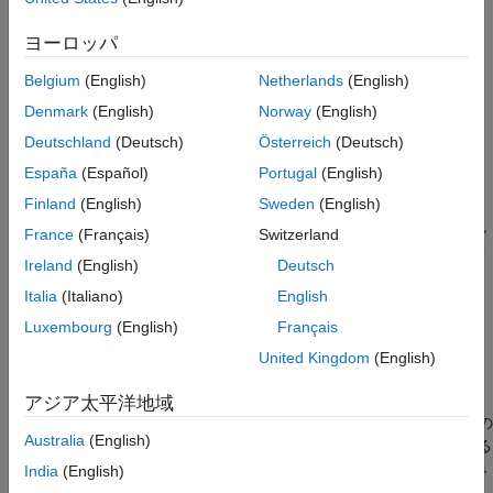
システム ターゲット ファイルで指定されたオプションのセ
ターゲット ハードウェア用のカスタム ソフ
ットをカスタマイズ。
トウェア
ヨーロッパ
S-Function ブロック用にコードをインライン化。
Belgium
(English)
Netherlands
(English)
Denmark
(English)
Norway
(English)
追加またはさまざまなタイプのファイルの生成。
Deutschland
(Deutsch)
Österreich
(Deutsch)
TLC の基本については、
Target Language Compiler の基礎
を参
España
(Español)
Portugal
(English)
照してください。
Finland
(English)
Sweden
(English)
生成コードと外部コードとのインターフェイスのためのよりシン
France
(Français)
Switzerland
プルな代替方法については、
生成されたコードのインターフェイ
Ireland
(English)
Deutsch
ス
を参照してください。
Italia
(Italiano)
English
トピック
Luxembourg
(English)
Français
United Kingdom
(English)
入門
Target Language Compiler の基礎
アジア太平洋地域
Target Language Compiler を使用して、プラットフォーム固有の
Australia
(English)
コードを生成したり、パフォーマンス、コード サイズ、保持する
既存のメソッドとの互換性用に独自のアルゴリズムの変更を組み
India
(English)
込む。