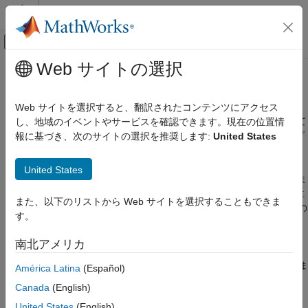
コンテンツへスキップ
MATLAB ヘルプ センター
オフキャンバス ナビゲーション メ
メインコンテンツ
Web サイトの選択
ドキュメンテーションのホーム
Target Language Compiler
コード生成
Web サイトを選択すると、翻訳されたコンテンツにアクセス
生成されたコードのカスタマイズ、S-Function ブロックに対して
し、地域のイベントやサービスを確認できます。現在の位置情
Simulink Coder
生成されたコードのインライン化、追加またはさまざまなタイプ
報に基づき、次のサイトの選択を推奨します:
United States
コードとツールのカスタマイズ
のファイルの生成
カテゴリ
Target Language Compiler (TLC) はコード ジェネレーターに不
United States
可欠な部分です。TLC を使用して生成コードをカスタマイズしま
生成コードにおけるデータの表現
す。カスタマイズによって、プラットフォーム固有のコードを生
モデル コンフィギュレーション セットのカ
また、以下のリストから Web サイトを選択することもできま
スタマイズ
成したり、パフォーマンス、コード サイズ、既存のメソッドとの
す。
互換性用に独自のアルゴリズムの変更を組み込むこともできま
カスタム ブロックのコード生成
す。
Target Language Compiler
南北アメリカ
ターゲット フレームワーク
Target Language Compiler を使用して、以下のことを実行できま
América Latina
(Español)
ターゲット プラットフォーム デバイスのカ
す。
スタマイズ
Canada
(English)
コード コンパイルのカスタマイズ
United States
(English)