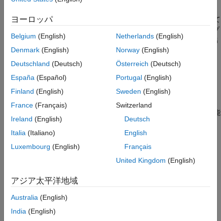
®
InitializeConditions(block, system)
は Simulink
ブロックの名前 (Gain ブロックは
など)
block
gain
ヨーロッパ
を表し、
はブロックが含まれているサブシステムを表して
Outputs(block, system)
system
います。最初の表にリストされた 2 つは、前処理とセットアップ
Update(block, system)
Belgium
(English)
Netherlands
(English)
に使用する関数です。これらの関数は、いずれも生成コードを出
Derivatives(block, system)
Denmark
(English)
Norway
(English)
力しません。
Terminate(block, system)
Deutschland
(Deutsch)
Österreich
(Deutsch)
参考
BlockInstanceSetup(block, system)
España
(Español)
Portugal
(English)
Finland
(English)
Sweden
(English)
BlockTypeSetup(block, system)
France
(Français)
Switzerland
以下の関数は、コード ジェネレーターで適宜配置される実行可能
Ireland
(English)
Deutsch
コードを生成します。
Italia
(Italiano)
English
Enable(block, system)
Luxembourg
(English)
Français
United Kingdom
(English)
Disable(block, system)
アジア太平洋地域
Start(block, system)
Australia
(English)
InitializeConditions(block, system)
India
(English)