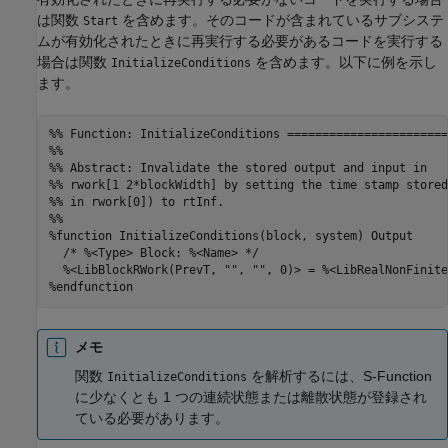
は関数
を含めます。そのコードが含まれているサブシステ
Start
ムが有効化されたときに再実行する必要があるコードを実行する
場合は関数
を含めます。以下に例を示し
InitializeConditions
ます。
%% Function: InitializeConditions =======================
%%

%% Abstract: Invalidate the stored output and input in 

%% rwork[1 2*blockWidth] by setting the time stamp stored 
%% in rwork[0]) to rtInf.

%%

%function InitializeConditions(block, system) Output

  /* %<Type> Block: %<Name> */

  %<LibBlockRWork(PrevT, "", "", 0)> = %<LibRealNonFinite
%endfunction
メモ
関数
を解析するには、S-Function
InitializeConditions
に少なくとも 1 つの連続状態または離散状態が登録され
ている必要があります。