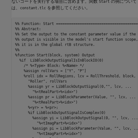
ないコードを実行する場合に含めます。関数
の例について
Start
は、
を参照してください。
constant.tlc
%% Function: Start ======================================
%% Abstract:

%% Set the output to the constant parameter value if the 
%% output is visible in the model's start function scope,
%% it is in the global rtB structure.

%%

%function Start(block, system) Output

  %if  LibBlockOutputSignalIsInBlockIO(0)

    /* %<Type> Block: %<Name> */

    %assign rollVars = ["Y", "P"]

    %roll idx = RollRegions, lcv = RollThreshold, block, .
      "Roller", rollVars

      %assign yr = LibBlockOutputSignal(0,"", lcv, ...

        "%<tRealPart>%<idx>")

      %assign pr = LibBlockParameter(Value, "", lcv, ...

        "%<tRealPart>%<idx>")

      %<yr> = %<pr>;

      %if LibBlockOutputSignalIsComplex(0)

        %assign yi = LibBlockOutputSignal(0, "", lcv, ...

          "%<tImagPart>%<idx>")

        %assign pi = LibBlockParameter(Value, "", lcv, ...
          "%<tImagPart>%<idx>")
