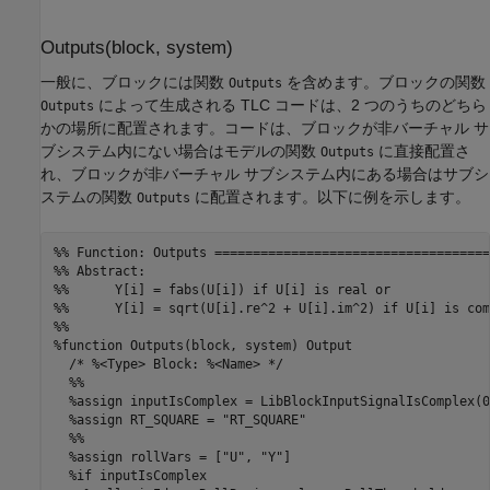
Outputs(block, system)
一般に、ブロックには関数
を含めます。ブロックの関数
Outputs
によって生成される TLC コードは、2 つのうちのどちら
Outputs
かの場所に配置されます。コードは、ブロックが非バーチャル サ
ブシステム内にない場合はモデルの関数
に直接配置さ
Outputs
れ、ブロックが非バーチャル サブシステム内にある場合はサブシ
ステムの関数
に配置されます。以下に例を示します。
Outputs
%% Function: Outputs ====================================
%% Abstract:

%%      Y[i] = fabs(U[i]) if U[i] is real or

%%      Y[i] = sqrt(U[i].re^2 + U[i].im^2) if U[i] is com
%%

%function Outputs(block, system) Output

  /* %<Type> Block: %<Name> */

  %%

  %assign inputIsComplex = LibBlockInputSignalIsComplex(0)
  %assign RT_SQUARE = "RT_SQUARE"

  %%

  %assign rollVars = ["U", "Y"]

  %if inputIsComplex
