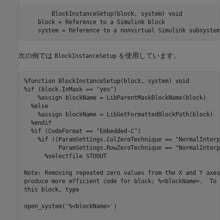
	BlockInstanceSetup(block, system) void

    block = Reference to a Simulink block

    system = Reference to a nonvirtual Simulink subsystem
次の例では
を使用しています。
BlockInstanceSetup
%function BlockInstanceSetup(block, system) void

%if (block.InMask == "yes")

    %assign blockName = LibParentMaskBlockName(block)

  %else

    %assign blockName = LibGetFormattedBlockPath(block)

  %endif

  %if (CodeFormat == "Embedded-C")

    %if !(ParamSettings.ColZeroTechnique == "NormalInterp
          ParamSettings.RowZeroTechnique == "NormalInterp"
      %selectfile STDOUT

Note: Removing repeated zero values from the X and Y axes
produce more efficient code for block: %<blockName>.  To 
this block, type

open_system('%<blockName>')
