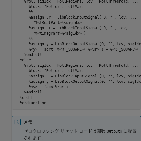
    %roll sigIdx = RollRegions, lcv = RollThreshold, ...

      block, "Roller", rollVars

      %%

      %assign ur = LibBlockInputSignal( 0, "", lcv, ...

        "%<tRealPart>%<sigIdx>")

      %assign ui = LibBlockInputSignal( 0, "", lcv, ...

        "%<tImagPart>%<sigIdx>")

      %%

      %assign y = LibBlockOutputSignal(0, "", lcv, sigIdx)
      %<y> = sqrt( %<RT_SQUARE>( %<ur> ) + %<RT_SQUARE>( 
    %endroll

  %else

    %roll sigIdx = RollRegions, lcv = RollThreshold, ...

      block, "Roller", rollVars

      %assign u = LibBlockInputSignal (0, "", lcv, sigIdx)
      %assign y = LibBlockOutputSignal(0, "", lcv, sigIdx)
      %<y> = fabs(%<u>);

    %endroll

  %endif

  %endfunction
メモ
ゼロクロッシング リセット コードは関数
に配置
Outputs
されます。