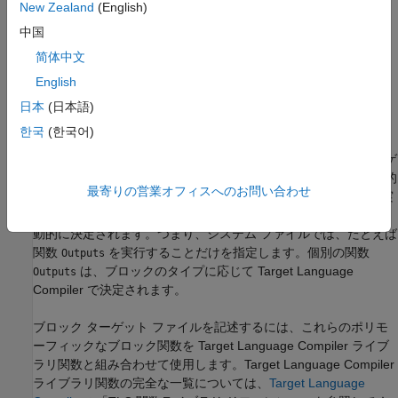
New Zealand
(English)
Outputs(block, system)
中国
Update(block, system)
简体中文
English
Derivatives(block, system)
日本
(日本語)
Terminate(block, system)
한국
(한국어)
オブジェクト指向プログラミングの観点では、各ブロック ターゲ
ット ファイルに同じ関数が含まれるため、これらの関数は実質的
最寄りの営業オフィスへのお問い合わせ
にポリモーフィックです。どのブロック関数を実行するかは、実
行時にブロックのタイプに応じて Target Language Compiler で
動的に決定されます。つまり、システム ファイルでは、たとえば
関数
を実行することだけを指定します。個別の関数
Outputs
は、ブロックのタイプに応じて Target Language
Outputs
Compiler で決定されます。
ブロック ターゲット ファイルを記述するには、これらのポリモ
ーフィックなブロック関数を Target Language Compiler ライブ
ラリ関数と組み合わせて使用します。Target Language Compiler
ライブラリ関数の完全な一覧については、
Target Language