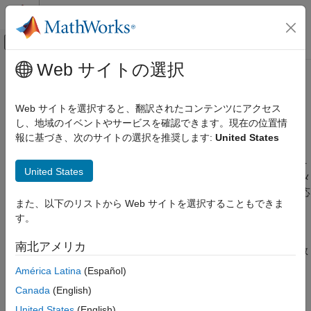
コンテンツへスキップ
MATLAB ヘルプ センター
オフキャンバス ナビゲーション メ
メインコンテンツ
Web サイトの選択
ドキュメンテーションのホーム
ブロック ターゲット ファイルのメ
コード生成
ソッド
Web サイトを選択すると、翻訳されたコンテンツにアクセス
し、地域のイベントやサービスを確認できます。現在の位置情
Simulink Coder
報に基づき、次のサイトの選択を推奨します:
United States
ブロック関数の概要
コードとツールのカスタマイズ
Target Language Compiler
各ブロックに、そのブロックのコードをどのように生成するかを
United States
決めるターゲット ファイルがあります。ブロックの正確なパラメ
ブロック ターゲット ファイルのメソッド
ーターや接続のタイプ (幅のある入力かスカラー入力かなど) に応
また、以下のリストから Web サイトを選択することもできま
項目一覧
じて、コードはさまざまに異なります。
す。
ブロック関数の概要
各ブロック ターゲット ファイル内で、
"ブロック関数"
により、
BlockInstanceSetup(block, system)
南北アメリカ
モデルまたはサブシステムの
、
、
などの関数
start
output
update
BlockTypeSetup(block, system)
で出力するブロックのコードを指定します。
América Latina
(Español)
Enable(block, system)
Disable(block, system)
Canada
(English)
各ブロック ターゲット ファイル内で宣言された関数は、システ
Start(block, system)
ム ターゲット ファイルによって呼び出されます。以下の表で、
United States
(English)