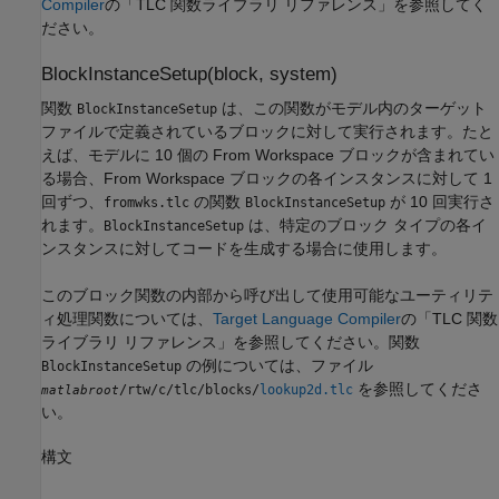
Compiler
の「TLC 関数ライブラリ リファレンス」を参照してく
ださい。
BlockInstanceSetup(block, system)
関数
は、この関数がモデル内のターゲット
BlockInstanceSetup
ファイルで定義されているブロックに対して実行されます。たと
えば、モデルに 10 個の From Workspace ブロックが含まれてい
る場合、From Workspace ブロックの各インスタンスに対して 1
回ずつ、
の関数
が 10 回実行さ
fromwks.tlc
BlockInstanceSetup
れます。
は、特定のブロック タイプの各イ
BlockInstanceSetup
ンスタンスに対してコードを生成する場合に使用します。
このブロック関数の内部から呼び出して使用可能なユーティリテ
ィ処理関数については、
Target Language Compiler
の「TLC 関数
ライブラリ リファレンス」を参照してください。関数
の例については、ファイル
BlockInstanceSetup
を参照してくださ
/rtw/c/tlc/blocks/
lookup2d.tlc
matlabroot
い。
構文