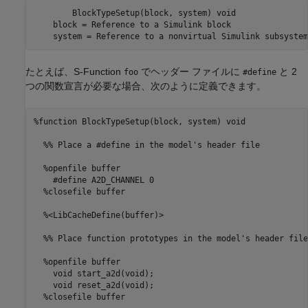
	BlockTypeSetup(block, system) void

    block = Reference to a Simulink block

    system = Reference to a nonvirtual Simulink subsystem
たとえば、S-Function
でヘッダー ファイルに
と 2
foo
#define
つの関数宣言が必要な場合、次のように定義できます。
%function BlockTypeSetup(block, system) void

  %% Place a #define in the model's header file

  %openfile buffer

    #define A2D_CHANNEL 0

  %closefile buffer

  %<LibCacheDefine(buffer)>

  %% Place function prototypes in the model's header file

  %openfile buffer

    void start_a2d(void);

    void reset_a2d(void);

  %closefile buffer
