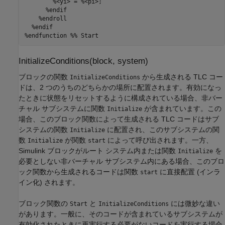
        %<yi> = %<pi>;

      %endif

    %endroll  

  %endif

%endfunction %% Start
InitializeConditions(block, system)
ブロックの関数
から生成される TLC コー
InitializeConditions
ドは、2 つのうちのどちらかの場所に配置されます。有効になっ
たときに状態をリセットするように構成されている場合、非バー
チャル サブシステムに関数
が含まれています。この
Initialize
場合、このブロック関数によって生成される TLC コードはサブ
システムの関数
に配置され、このサブシステムの関
Initialize
数
が関数
によって呼び出されます。一方、
Initialize
start
Simulink ブロックがルート システム内または関数
を
Initialize
必要としない非バーチャル サブシステム内にある場合、このブロ
ック関数から生成されるコードは関数
に直接配置 (インラ
start
イン化) されます。
ブロック関数の
と
には微妙な違い
Start
InitializeConditions
があります。一般に、そのコードが含まれているサブシステムが
有効化されたときに再実行する必要がないコードを実行する場合