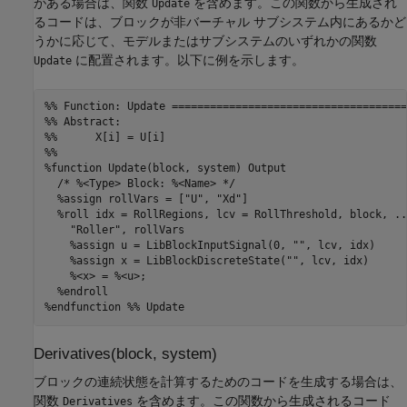
がある場合は、関数
を含めます。この関数から生成され
Update
るコードは、ブロックが非バーチャル サブシステム内にあるかど
うかに応じて、モデルまたはサブシステムのいずれかの関数
に配置されます。以下に例を示します。
Update
%% Function: Update =====================================
%% Abstract:

%%      X[i] = U[i]

%%

%function Update(block, system) Output

  /* %<Type> Block: %<Name> */

  %assign rollVars = ["U", "Xd"] 

  %roll idx = RollRegions, lcv = RollThreshold, block, ...
    "Roller", rollVars 

    %assign u = LibBlockInputSignal(0, "", lcv, idx) 

    %assign x = LibBlockDiscreteState("", lcv, idx) 

    %<x> = %<u>;

  %endroll

%endfunction %% Update
Derivatives(block, system)
ブロックの連続状態を計算するためのコードを生成する場合は、
関数
を含めます。この関数から生成されるコード
Derivatives