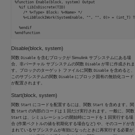
%function Enable(block, system) Output

  %if LibIsDiscrete(TID)

    /* %<Type> Block: %<Name> */

    %<LibBlockIWork(SystemEnable, "", "", 0)> = (int_T) TR
  %endif

%endfunction
Disable(block, system)
関数
を含むブロックが Simulink サブシステムにある場
Disable
合、非バーチャル サブシステムの関数
が常に作成されま
Disable
す。ブロックのターゲット ファイルに関数
を含めると、
Disable
このサブシステムの関数
にブロック固有の無効化コード
Disable
が配置されます。
Start(block, system)
関数
にコードを配置するには、関数
を含めます。関
Start
Start
数
の内部のコードは 1 回だけ実行されます。一般に、関数
Start
は、シミュレーションの開始時にコードを 1 回実行する場
Start
合 (作業ベクトルの値を初期化する場合など) や、そのコードが含
まれているサブシステムが有効になったときに再実行する必要が