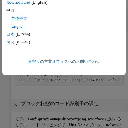
New Zealand
(English)
中国
モデル内のブロック状態のストレージ クラスを
简体中文
に設定
Model default
English
日本
(日本語)
モデル
に対する
ConfigurationRapidPrototypingInterface
한국
(한국어)
モデル コード マッピングで、モデル全体のブロック状態の
ストレージ クラスを
に設定します。
Model default
最寄りの営業オフィスへのお問い合わせ
openExample(
"ConfigurationRapidPrototypingInterface"
);

cm = coder.mapping.api.get(
"ConfigurationRapidPrototyp
blockHandles = find(cm,
"States"
);

setState(cm,blockHandles,StorageClass=
"Model default"
ブロック状態のコード識別子の設定
モデル
に対する
ConfigurationRapidPrototypingInterface
モデル コード マッピングで、
Unit Delay
ブロック
の
Delay