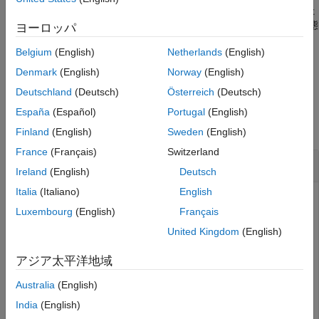
定にマッピングします。これらの設定は、C コードを生成するた
バージョン履歴
めにコード ジェネレーターによって使用されます。または、状態
ヨーロッパ
参考
に対するキャリブレーション アクセスを設定します。
Belgium
(English)
Netherlands
(English)
例
Denmark
(English)
Norway
(English)
Deutschland
(Deutsch)
Österreich
(Deutsch)
例
España
(Español)
Portugal
(English)
すべて折りたたむ
Finland
(English)
Sweden
(English)
France
(Français)
Switzerland
ブロック状態のストレージ クラスの設定
Ireland
(English)
Deutsch
Italia
(Italiano)
English
モデル
に対する
ConfigurationRapidPrototypingInterface
Luxembourg
(English)
Français
モデル コード マッピングで、
Unit Delay
ブロック
の
Delay
状態
のストレージ クラスを
に設定しま
X
ExportedGlobal
United Kingdom
(English)
す。
アジア太平洋地域
openExample(
"ConfigurationRapidPrototypingInterface"
);

Australia
(English)
cm = coder.mapping.api.get(
"ConfigurationRapidPrototyp
India
(English)
setState(cm,
"ConfigurationRapidPrototypingInterface/De