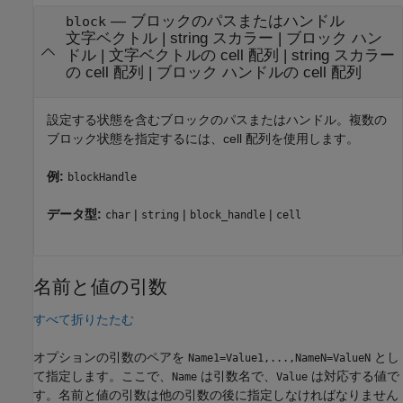
—
ブロックのパスまたはハンドル
block
文字ベクトル
|
string スカラー
|
ブロック ハン
ドル
|
文字ベクトルの cell 配列
|
string スカラー
の cell 配列
|
ブロック ハンドルの cell 配列
設定する状態を含むブロックのパスまたはハンドル。複数の
ブロック状態を指定するには、cell 配列を使用します。
例:
blockHandle
データ型:
|
|
|
char
string
block_handle
cell
名前と値の引数
すべて折りたたむ
オプションの引数のペアを
とし
Name1=Value1,...,NameN=ValueN
て指定します。ここで、
は引数名で、
は対応する値で
Name
Value
す。名前と値の引数は他の引数の後に指定しなければなりません