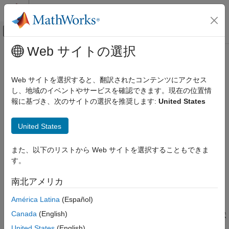
コンテンツへスキップ
MATLAB ヘルプ センター
オフキャンバス ナビゲーション メ
メインコンテンツ
Web サイトの選択
ドキュメンテーションのホーム
setState
コード生成
Web サイトを選択すると、翻訳されたコンテンツにアクセス
コードとキャリブレーション ファイル (a2l) の生成用のブロック
し、地域のイベントやサービスを確認できます。現在の位置情
Simulink Coder
状態の設定
報に基づき、次のサイトの選択を推奨します:
United States
コード生成
コード インターフェイスの設定
ページ内をすべて折りたたむ
United States
データおよび関数のインターフェイス
構文
setState
また、以下のリストから Web サイトを選択することもできま
す。
項目一覧
setState(myCodeMappingObj,block,Name,Value)
説明
構文
南北アメリカ
説明
は、コードとキ
setState(
,
,
)
myCodeMappingObj
block
Name,Value
América Latina
(Español)
例
ャリブレーション ファイル (a2l) の生成用に指定されたブロック
入力引数
Canada
(English)
状態を設定します。この関数を使用して、指定されたブロック状
名前と値の引数
態をストレージ クラスおよびストレージ クラス プロパティの設
United States
(English)