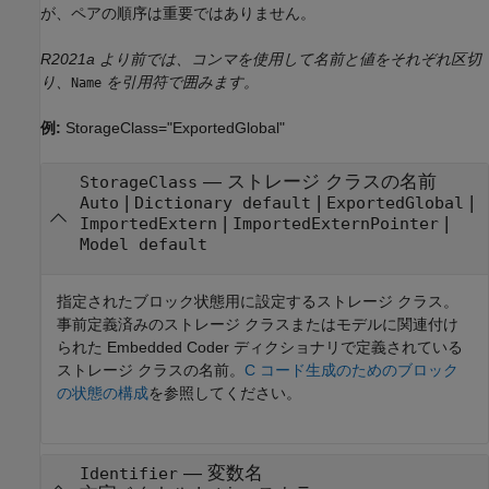
が、ペアの順序は重要ではありません。
R2021a より前では、コンマを使用して名前と値をそれぞれ区切
り、
を引用符で囲みます。
Name
例:
StorageClass="ExportedGlobal"
—
ストレージ クラスの名前
StorageClass
|
|
|
Auto
Dictionary default
ExportedGlobal
|
|
ImportedExtern
ImportedExternPointer
Model default
指定されたブロック状態用に設定するストレージ クラス。
事前定義済みのストレージ クラスまたはモデルに関連付け
られた Embedded Coder ディクショナリで定義されている
ストレージ クラスの名前。
C コード生成のためのブロック
の状態の構成
を参照してください。
—
変数名
Identifier