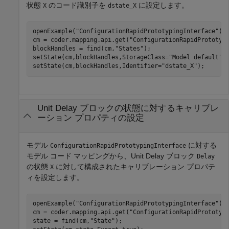
状態
のコード識別子を
に設定します。
X
dstate_X
openExample(
"ConfigurationRapidPrototypingInterface"
);

cm = coder.mapping.api.get(
"ConfigurationRapidPrototyp
blockHandles = find(cm,
"States"
);

setState(cm,blockHandles,StorageClass=
"Model default"
);
setState(cm,blockHandles,Identifier=
"dstate_X"
Unit Delay
ブロックの状態に対するキャリブレ
ーション プロパティの設定
モデル
に対する
ConfigurationRapidPrototypingInterface
モデル コード マッピングから、
Unit Delay
ブロック
Delay
の状態
に対して構成されたキャリブレーション プロパテ
X
ィを設定します。
openExample(
"ConfigurationRapidPrototypingInterface"
);

cm = coder.mapping.api.get(
"ConfigurationRapidPrototyp
state = find(cm,
"State"
);
