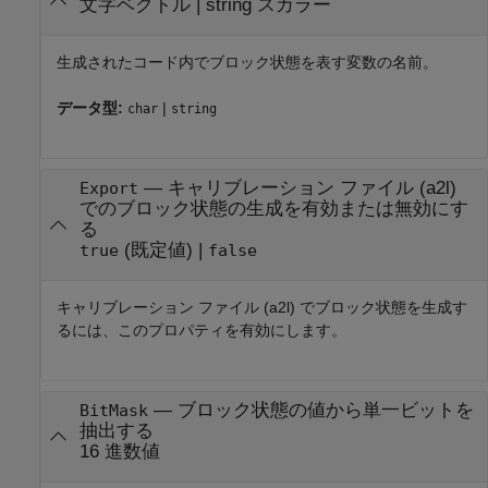
文字ベクトル
|
string スカラー
生成されたコード内でブロック状態を表す変数の名前。
データ型:
|
char
string
—
キャリブレーション ファイル (a2l)
Export
でのブロック状態の生成を有効または無効にす
る
(既定値) |
true
false
キャリブレーション ファイル (a2l) でブロック状態を生成す
るには、このプロパティを有効にします。
—
ブロック状態の値から単一ビットを
BitMask
抽出する
16 進数値