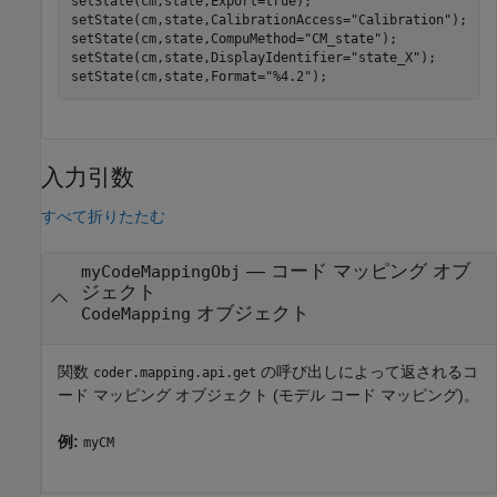
setState(cm,state,Export=true);

setState(cm,state,CalibrationAccess=
"Calibration"
);

setState(cm,state,CompuMethod=
"CM_state"
);

setState(cm,state,DisplayIdentifier=
"state_X"
);

setState(cm,state,Format=
"%4.2"
入力引数
すべて折りたたむ
—
コード マッピング オブ
myCodeMappingObj
ジェクト
オブジェクト
CodeMapping
関数
の呼び出しによって返されるコ
coder.mapping.api.get
ード マッピング オブジェクト (モデル コード マッピング)。
例:
myCM