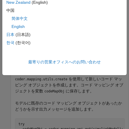
のコード マッピング オブジェクトを作成および使用しま
New Zealand
(English)
す。
中国
简体中文
モデル
を読み込みます。
NoCoderMapping
English
日本
(日本語)
simulinkModel = 
"NoCoderMapping"
;

load_system(simulinkModel);
한국
(한국어)
ブロックを使用して、モデル用にコード マッピン
try-catch
グ オブジェクトが存在するかどうかを判別します。
ブロ
try
最寄りの営業オフィスへのお問い合わせ
ック内で、関数
を使用して既存のオ
coder.mapping.api.get
ブジェクトの取得を試みます。
ブロック内で、関数
catch
を使用して新しいコード マッ
coder.mapping.utils.create
ピング オブジェクトを作成します。コード マッピング オブ
ジェクトを変数
に保存します。
codeMapObj
モデルに既存のコード マッピング オブジェクトがあったか
どうかを示す出力メッセージを追加します。
try
  codeMapObj = coder.mapping.api.get(simulinkModel);
