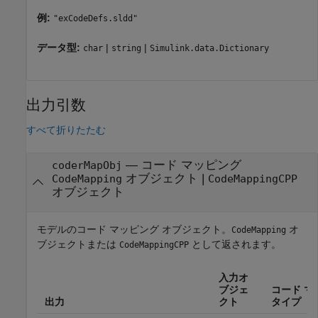
例:
"exCodeDefs.sldd"
データ型:
|
|
char
string
Simulink.data.Dictionary
出力引数
すべて折りたたむ
— コード マッピング
coderMapObj
オブジェクト |
CodeMapping
CodeMappingCPP
オブジェクト
モデルのコード マッピング オブジェクト。
オ
CodeMapping
ブジェクトまたは
として返されます。
CodeMappingCPP
入力オ
ブジェ
コード マ
出力
クト
タイプ