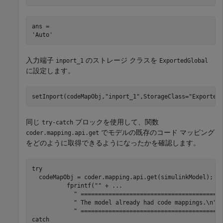
ans = 

入力端子
のストレージ クラスを
inport_1
ExportedGlobal
に設定します。
setInport(codeMapObj,
"inport_1"
,StorageClass=
"Exported
同じ
ブロックを使用して、関数
try-catch
でモデルの既存のコード マッピング
coder.mapping.api.get
をどのように取得できるようになったかを確認します。
try
  codeMapObj = coder.mapping.api.get(simulinkModel);

          fprintf(
""
 + 
...
" ========================================
" The model already had code mappings.\n"
 
" ========================================
catch