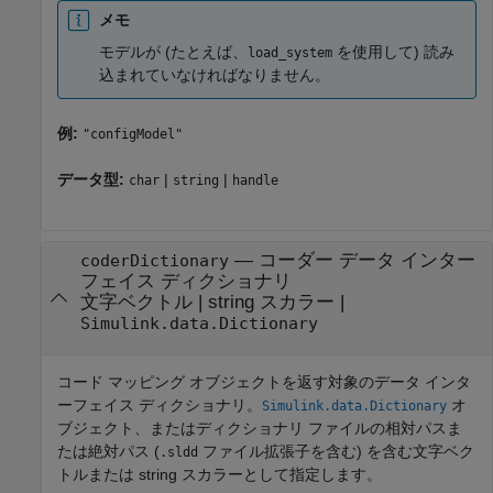
メモ
モデルが (たとえば、
を使用して) 読み
load_system
込まれていなければなりません。
例:
"configModel"
データ型:
|
|
char
string
handle
—
コーダー データ インター
coderDictionary
フェイス ディクショナリ
文字ベクトル
|
string スカラー
|
Simulink.data.Dictionary
コード マッピング オブジェクトを返す対象のデータ インタ
ーフェイス ディクショナリ。
オ
Simulink.data.Dictionary
ブジェクト、またはディクショナリ ファイルの相対パスま
たは絶対パス (
ファイル拡張子を含む) を含む文字ベク
.sldd
トルまたは string スカラーとして指定します。