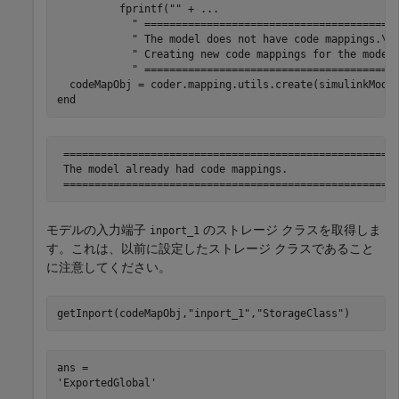
          fprintf(
""
 + 
...
" ========================================
" The model does not have code mappings.\n
" Creating new code mappings for the model
" ========================================
end
 ======================================================
 The model already had code mappings.

モデルの入力端子
のストレージ クラスを取得しま
inport_1
す。これは、以前に設定したストレージ クラスであること
に注意してください。
getInport(codeMapObj,
"inport_1"
,
"StorageClass"
)
ans = 
