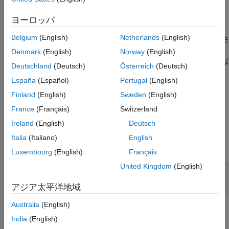
なコード マッピングはアクティブなシステム ターゲット ファイ
バージョン履歴
ルに関連付けられたマッピングです。
ヨーロッパ
参考
Belgium
(English)
Netherlands
(English)
コード マッピングが存在しない場合、エラーが生成されます。モ
®
デルの Coder アプリを開くと、Simulink
はコード マッピング
Denmark
(English)
Norway
(English)
オブジェクトを作成します。モデルの Coder アプリを開いていな
Deutschland
(Deutsch)
Österreich
(Deutsch)
い場合は、関数
を呼び出してコー
coder.mapping.utils.create
España
(Español)
Portugal
(English)
ド マッピング オブジェクトを作成できます。
Finland
(English)
Sweden
(English)
例
France
(Français)
Switzerland
Ireland
(English)
Deutsch
例
Italia
(Italiano)
English
すべて折りたたむ
Luxembourg
(English)
Français
United Kingdom
(English)
Simulink モデルのコード マッピングをプログラ
ムで作成および使用する
アジア太平洋地域
Australia
(English)
India
(English)
プログラム インターフェイスを使用して、Simulink モデル