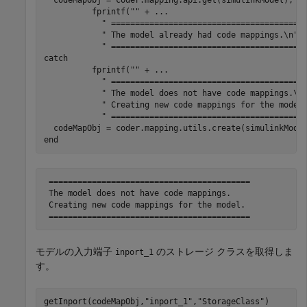
          fprintf(
""
 + 
...
" ========================================
" The model already had code mappings.\n"
 
" ========================================
catch
          fprintf(
""
 + 
...
" ========================================
" The model does not have code mappings.\n
" Creating new code mappings for the model
" ========================================
end
 ==========================================

 The model does not have code mappings.

 Creating new code mappings for the model.

モデルの入力端子
のストレージ クラスを取得しま
inport_1
す。
getInport(codeMapObj,
"inport_1"
,
"StorageClass"
)