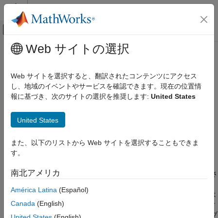
コンテンツへスキップ
MATLAB ヘルプ センター
オフキャンバス ナビゲーション メ
メインコンテンツ
Web サイトの選択
ドキュメンテーションのホーム
coder.mapping.api.get
コード生成
Web サイトを選択すると、翻訳されたコンテンツにアクセス
モデルのコード マッピングの取得
し、地域のイベントやサービスを確認できます。現在の位置情
Simulink Coder
報に基づき、次のサイトの選択を推奨します:
United States
コード生成
ページ内をすべて折りたたむ
コード インターフェイスの設定
United States
データおよび関数のインターフェイス
構文
coder.mapping.api.get
また、以下のリストから Web サイトを選択することもできま
coderMapObj = coder.mapping.api.get(simulinkModel)
す。
説明
項目一覧
構文
南北アメリカ
は指定さ
= coder.mapping.api.get(
)
coderMapObj
simulinkModel
説明
れたモデルに対してアクティブなコード マッピングを
América Latina
(Español)
例
オブジェクトとして返します。コード マッピングは
coderMapObj
入力引数
Canada
(English)
モデル データ要素を C または C++ コード生成の構成に関連付け
出力引数
ます。モデルに複数のコード マッピングがある場合、アクティブ
United States
(English)