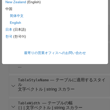
New Zealand
(English)
プロパティ
中国
简体中文
すべて展開する
English
—
テーブルのタイトル
Title
日本
(日本語)
文字ベクトル
|
string スカラー
| ...
한국
(한국어)
—
テーブルのコンテンツ
Content
オブジェクト
|
mlreportgen.dom.Table
最寄りの営業オフィスへのお問い合わせ
オブジェクト
|
mlreportgen.dom.FormalTable
オブジェクト
|
mlreportgen.dom.MATLABTable
...
—
テーブルに適用するスタイ
TableStyleName
ル
文字ベクトル
|
string スカラー
—
テーブルの幅
TableWidth
|
文字ベクトル
|
string スカラー
[]