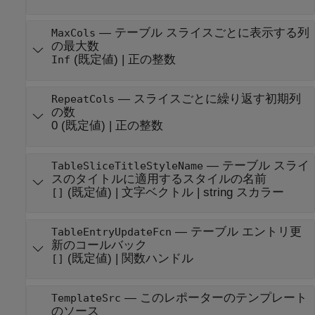
—
テーブル スライスごとに表示する列
MaxCols
の最大数
(既定値) |
正の整数
Inf
—
スライスごとに繰り返す初期列
RepeatCols
の数
0
(既定値) |
正の整数
—
テーブル スライ
TableSliceTitleStyleName
スのタイトルに適用するスタイルの名前
(既定値) |
文字ベクトル
|
string スカラー
[]
—
テーブル エントリ更
TableEntryUpdateFcn
新のコールバック
(既定値) |
関数ハンドル
[]
—
このレポーターのテンプレート
TemplateSrc
のソース