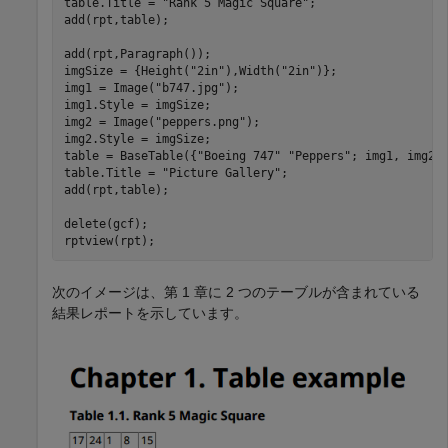
table.Title = 
"Rank 5 Magic Square"
;

add(rpt,table);

add(rpt,Paragraph());

imgSize = {Height(
"2in"
),Width(
"2in"
)};

img1 = Image(
"b747.jpg"
);

img1.Style = imgSize;

img2 = Image(
"peppers.png"
);

img2.Style = imgSize;

table = BaseTable({
"Boeing 747"
"Peppers"
; img1, img2})
table.Title = 
"Picture Gallery"
;

add(rpt,table);

delete(gcf);

rptview(rpt);
次のイメージは、第 1 章に 2 つのテーブルが含まれている
結果レポートを示しています。