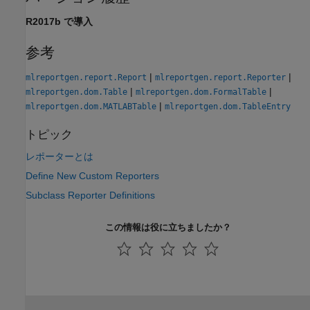
R2017b で導入
参考
|
|
mlreportgen.report.Report
mlreportgen.report.Reporter
|
|
mlreportgen.dom.Table
mlreportgen.dom.FormalTable
|
mlreportgen.dom.MATLABTable
mlreportgen.dom.TableEntry
トピック
レポーターとは
Define New Custom Reporters
Subclass Reporter Definitions
この情報は役に立ちましたか？