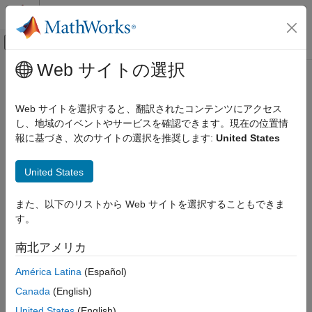
コンテンツへスキップ
MATLAB ヘルプ センター
オフキャンバス ナビゲーション メ
メインコンテンツ
Web サイトの選択
ドキュメンテーションのホーム
mlreportgen.report.BaseTable クラ
レポートとデータベース アクセス
ス
Web サイトを選択すると、翻訳されたコンテンツにアクセス
し、地域のイベントやサービスを確認できます。現在の位置情
MATLAB Report Generator
報に基づき、次のサイトの選択を推奨します:
United States
Report Generator の開発
名前空間:
mlreportgen.report
スーパークラス:
mlreportgen.report.Reporter
コンテンツの生成
United States
テーブル
テーブル レポーターの作成
mlreportgen.report.BaseTable クラス
また、以下のリストから Web サイトを選択することもできま
このページをすべて展開する
す。
項目一覧
説明
説明
南北アメリカ
作成
クラスのオブジェクトを使用し
mlreportgen.report.BaseTable
América Latina
(Español)
て、タイトルをもつテーブルのレポーターを作成します。
プロパティ
メソッド
Canada
(English)
クラスは
クラスです。
mlreportgen.report.BaseTable
handle
例
United States
(English)