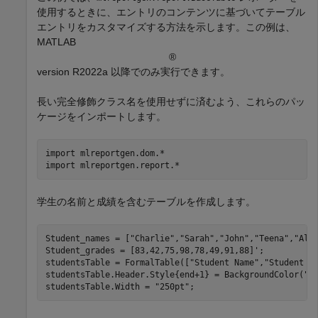
使用するときに、エントリのコンテンツに基づいてテーブル
エントリをカスタマイズする方法を示します。この例は、
MATLAB
®
version R2022a 以降でのみ実行できます。
長い完全修飾クラス名を使用せずに済むよう、これらのパッ
ケージをインポートします。
import 
mlreportgen.dom.*
import 
mlreportgen.report.*
学生の名前と成績を含むテーブルを作成します。
Student_names = [
"Charlie"
,
"Sarah"
,
"John"
,
"Teena"
,
"Alf
Student_grades = [83,42,75,98,78,49,91,88]';

studentsTable = FormalTable([
"Student Name"
,
"Student G
studentsTable.Header.Style{end+1} = BackgroundColor(
"s
studentsTable.Width = 
"250pt"
;