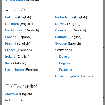
バージョン履歴
クラス属性
ヨーロッパ
参考
HandleCompatible
true
Belgium
(English)
Netherlands
(English)
Denmark
(English)
Norway
(English)
作成
Deutschland
(Deutsch)
Österreich
(Deutsch)
説明
España
(Español)
Portugal
(English)
は、空のテーブル レポ
Finland
(English)
Sweden
(English)
= mlreportgen.report.BaseTable
table
ーターを作成します。レポーター プロパティを使用して、テーブ
France
(Français)
Switzerland
ルのコンテンツ、タイトル、スタイル、および幅を指定します。
Ireland
(English)
Deutsch
はテーブル レ
Italia
(Italiano)
English
= mlreportgen.report.BaseTable(
)
table
content
ポーターを作成し、
プロパティを
に設定しま
Content
content
Luxembourg
(English)
Français
す。
United Kingdom
(English)
例
アジア太平洋地域
= mlreportgen.report.BaseTable(
)
table
PropertyName=Value
Australia
(English)
は、名前と値の引数を使用してプロパティを設定します。複数の
India
(English)
名前と値の引数を任意の順番で指定できます。