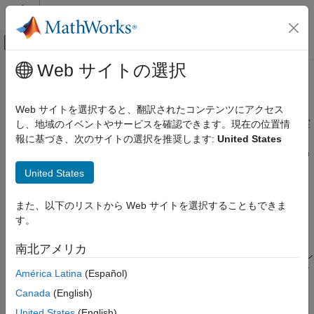
コンテンツへスキップ
MATLAB ヘルプ センター
オフキャンバス ナビゲーション メ
メインコンテンツ
Web サイトの選択
ドキュメンテーションのホーム
運動モデリングと座標系
レーダー
Web サイトを選択すると、翻訳されたコンテンツにアクセス
アレイおよびターゲットの軌跡モデリングの実行、座標変換の実
し、地域のイベントやサービスを確認できます。現在の位置情
Phased Array System Toolbox
行、およびドップラー シフトの計算。
報に基づき、次のサイトの選択を推奨します:
United States
波形設計と信号合成
Phased Array System Toolbox™ では、
System
phased.Platform
カテゴリ
object™ を使用して、レーダー、ソナー、ターゲット、ジャマ
United States
ー、または干渉源の動きをモデル化できます。この System
パルス波形
object は、一定速度および一定加速度の運動モデルを提供しま
連続波形
また、以下のリストから Web サイトを選択することもできま
す。これらの運動モデルは、ほとんどのタイプの軌跡を生成でき
整合フィルターと不確定性関数
す。
ます。
System object を使用して、レー
phased.ScenarioViewer
信号伝搬とターゲット
ダー シナリオの 3 次元可視化を表示できます。ツールボックス
南北アメリカ
運動モデリングと座標系
には、座標系間の変換、角度座標間の変換、速度とドップラー シ
フトの間の変換を行ういくつかのユーティリティ関数が含まれて
América Latina
(Español)
います。
Canada
(English)
United States
(English)