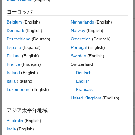
オブジェクト
ヨーロッパ
Model platform motion
phased.Platform
Belgium
(English)
Netherlands
(English)
Display motion of radars and
phased.ScenarioViewer
targets
Denmark
(English)
Norway
(English)
Deutschland
(Deutsch)
Österreich
(Deutsch)
ブロック
España
(Español)
Portugal
(English)
Finland
(English)
Sweden
(English)
Motion Platform
Motion platform
France
(Français)
Switzerland
関数
Ireland
(English)
Deutsch
Italia
(Italiano)
English
すべて展開する
Luxembourg
(English)
Français
レンジ変換とドップラー変換
United Kingdom
(English)
アジア太平洋地域
ローカル座標からグローバル座標への変換
Australia
(English)
India
(English)
ローカル座標演算