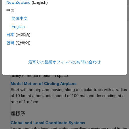
New Zealand
(English)
中国
角度変換
简体中文
English
トピック
日本
(日本語)
運動モデリング
한국
(한국어)
Doppler Shift and Pulse-Doppler Processing
Compute target motion using Doppler processing.
最寄りの営業オフィスへのお問い合わせ
Motion Modeling in Phased Array Systems
A critical component in phased array system applications is the
ability to model motion in space.
Model Motion of Circling Airplane
Start with an airplane moving along a circular track with a radius
of 10 km at a horizontal speed of 100 m/s and descending at a
rate of 1 m/sec.
座標系
Global and Local Coordinate Systems
Learn about the local and global coordinate systems used in the