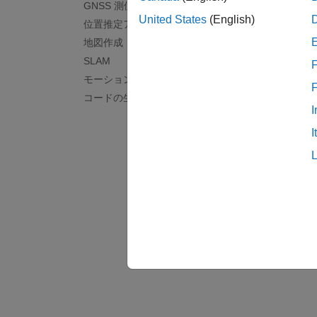
GNSS 測位
深層学
United States
(English)
位置推定アルゴリズム
深層学
地図作成
オフロ
SLAM
F
平坦で
モーション プランニング
コードの生成と展開
I
I