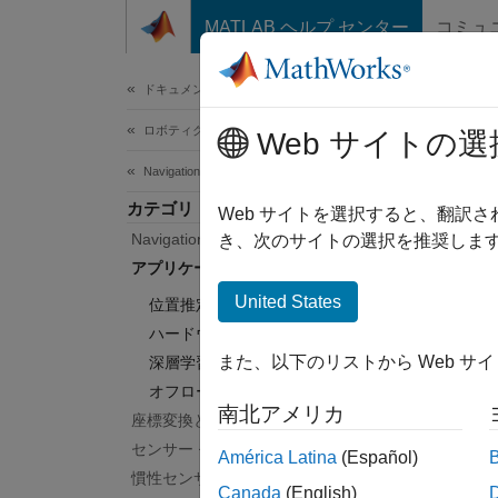
コンテンツへスキップ
MATLAB ヘルプ センター
コミュ
ドキュメ
ドキュメンテーションのホーム
ロボティクスおよび自律システム
用
Web サイトの選
Navigation Toolbox
カテゴリ
慣性ナ
Web サイトを選択すると、翻訳
Navigation Toolbox 入門
Nav
き、次のサイトの選択を推奨します
ハード
アプリケーション
ション
United States
位置推定
ハードウェア接続
カテ
また、以下のリストから Web サ
深層学習
オフロード ナビゲーション
位置推
南北アメリカ
座標変換と軌跡
オンボ
センサー モデル
ハード
América Latina
(Español)
慣性センサー フュージョン
センサ
Canada
(English)