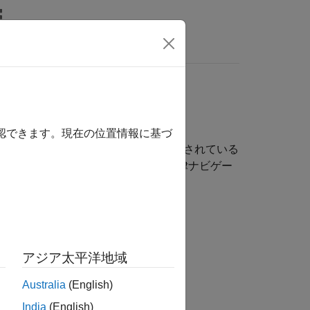
MATLAB Answers
確認できます。現在の位置情報に基づ
サーによるプラットフォームの位置推定、接続されている
処理のアルゴリズムの適用、および自律ナビゲー
アジア太平洋地域
ムの位置および向きを推定
Australia
(English)
India
(English)