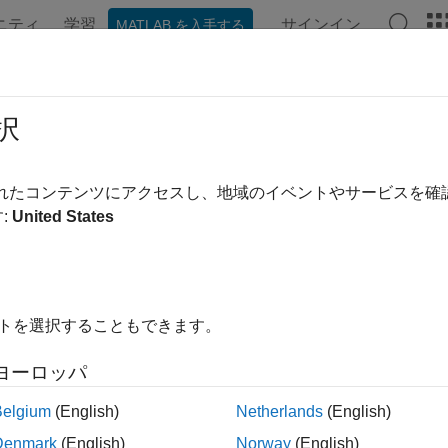
ニティ
学習
サインイン
MATLAB を入手する
ンテーション
例
関数
ブロック
アプリ
ビデオ
途
択
ビゲーション、ハードウェア接続、および深層学習の例
されたコンテンツにアクセスし、地域のイベントやサービスを
igation Toolbox™ を使用することで、オンボードのセン
:
United States
ウェアからのセンサー データへのフュージョンとフィルター
用途への深層学習ワークフローの応用を行います。
ゴリ
イトを選択することもできます。
定
ヨーロッパ
ードの IMU、GPS、およびカメラを使用してプラットフォー
ウェア接続
Belgium
(English)
Netherlands
(English)
ーのフュージョンと追跡のアルゴリズムをハードウェアに接続
Denmark
(English)
Norway
(English)