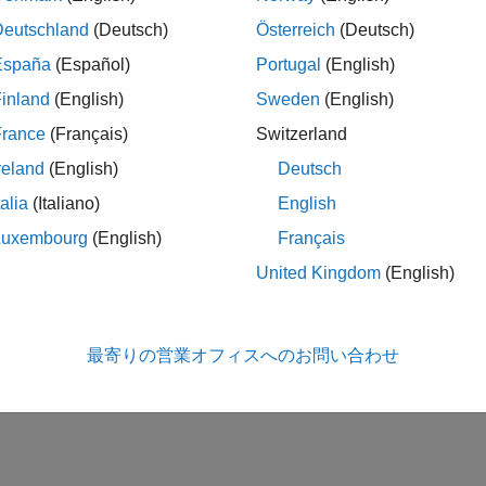
習
Deutschland
(Deutsch)
Österreich
(Deutsch)
習ワークフローを自律ナビゲーション用途に応用
España
(Español)
Portugal
(English)
ード ナビゲーション
inland
(English)
Sweden
(English)
ない地形がある環境で計画する
France
(Français)
Switzerland
この情報は役に立ちました
reland
(English)
Deutsch
talia
(Italiano)
English
Luxembourg
(English)
Français
United Kingdom
(English)
最寄りの営業オフィスへのお問い合わせ