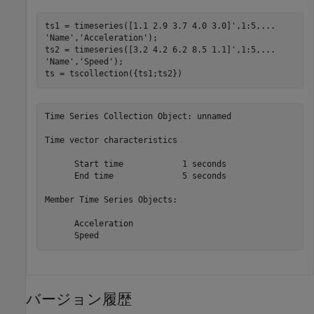
ts1 = timeseries([1.1 2.9 3.7 4.0 3.0]',1:5,
...
'Name'
,
'Acceleration'
);

ts2 = timeseries([3.2 4.2 6.2 8.5 1.1]',1:5,
...
'Name'
,
'Speed'
);

ts = tscollection({ts1;ts2})
Time Series Collection Object: unnamed

Time vector characteristics

      Start time            1 seconds

      End time              5 seconds

Member Time Series Objects:

      Acceleration

バージョン履歴