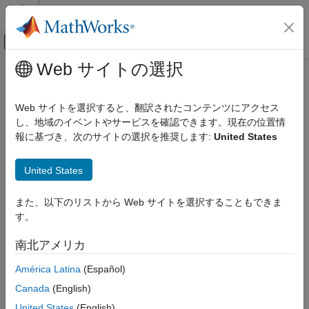
コンテンツへスキップ
MATLAB ヘルプ センター
オフキャンバス ナビゲーション メ
メインコンテンツ
Web サイトの選択
ドキュメンテーションのホーム
tscollection
MATLAB
Web サイトを選択すると、翻訳されたコンテンツにアクセス
言語の基礎
オブジェクトの作成
し、地域のイベントやサービスを確認できます。現在の位置情
tscollection
データ型
報に基づき、次のサイトの選択を推奨します:
United States
時系列
このページをすべて展開する
説明
United States
tscollection
オブジェクトは同じ時間ベクトルをもつ 1 つ以上
tscollection
項目一覧
また、以下のリストから Web サイトを選択することもできま
の
オブジェクトの集合です。
の集合は、
timeseries
timeseries
説明
す。
同時に発生する複数のデータのトレンドを解析するのに役立ちま
作成
す。
南北アメリカ
プロパティ
オブジェクト関数
作成
América Latina
(Español)
例
Canada
(English)
オブジェクトの作成には関数
を使用
tscollection
tscollection
バージョン履歴
します。
United States
(English)