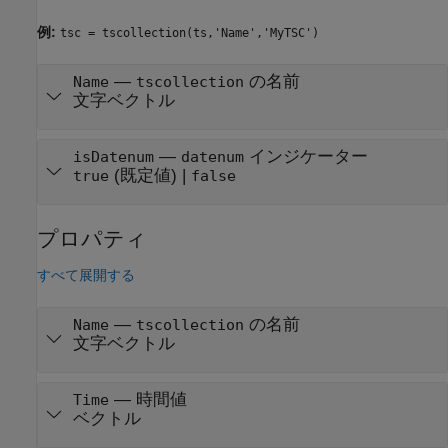
例:
tsc = tscollection(ts,'Name','MyTSC')
—
の名前
Name
tscollection
文字ベクトル
—
インジケーター
isDatenum
datenum
(既定値) |
true
false
プロパティ
すべて展開する
—
の名前
Name
tscollection
文字ベクトル
—
時間値
Time
ベクトル