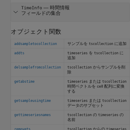
—
時間情報
TimeInfo
フィールドの集合
オブジェクト関数
サンプルを
に追加
addsampletocollection
tscollection
を
に
addts
timeseries
tscollection
追加
からサンプルを削
delsamplefromcollection
tscollection
除
または
getabstime
timeseries
tscollection
時間ベクトルを cell 配列に変換
する
または
getsampleusingtime
timeseries
tscollection
データのサブセット
の
の
gettimeseriesnames
tscollection
timeseries
名前
からの
removets
tscollection
timeseries