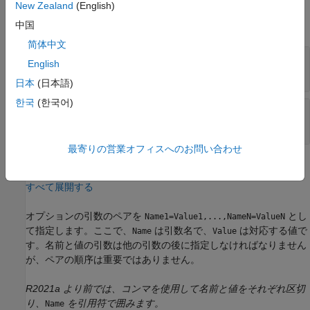
入力引数
New Zealand
(English)
すべて展開する
中国
简体中文
—
入力
ts
timeseries
English
スカラー
|
cell 配列
日本
(日本語)
한국
(한국어)
—
サンプル時間
timevals
スカラー
|
ベクトル
最寄りの営業オフィスへのお問い合わせ
名前と値の引数
すべて展開する
オプションの引数のペアを
とし
Name1=Value1,...,NameN=ValueN
て指定します。ここで、
は引数名で、
は対応する値で
Name
Value
す。名前と値の引数は他の引数の後に指定しなければなりません
が、ペアの順序は重要ではありません。
R2021a より前では、コンマを使用して名前と値をそれぞれ区切
り、
を引用符で囲みます。
Name