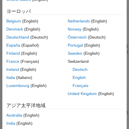
参考
構文
ヨーロッパ
tsc = tscollection(ts)
Belgium
(English)
Netherlands
(English)
tsc = tscollection(timevals)
Denmark
(English)
Norway
(English)
tsc = tscollection(
___
,Name,Value)
説明
Deutschland
(Deutsch)
Österreich
(Deutsch)
España
(Español)
Portugal
(English)
は、
の
オブジェクトを含
tsc = tscollection(
)
ts
timeseries
ts
む
オブジェクトを作成します。入力
は、単一の
tscollection
ts
Finland
(English)
Sweden
(English)
オブジェクトまたは
オブジェクトの cell
timeseries
timeseries
France
(Français)
Switzerland
配列にすることができます。各
は同じ時間ベクトル
timeseries
Ireland
(English)
Deutsch
をもたなければなりません。
Italia
(Italiano)
English
例
Luxembourg
(English)
Français
United Kingdom
(English)
は
の時間ベクトル
tsc = tscollection(
)
tscollection
timevals
を定義します。
アジア太平洋地域
は、1 つ以上の名前と値の
tsc = tscollection(
___
,
)
Name,Value
Australia
(English)
引数を使用して追加のオプションを指定します。
India
(English)