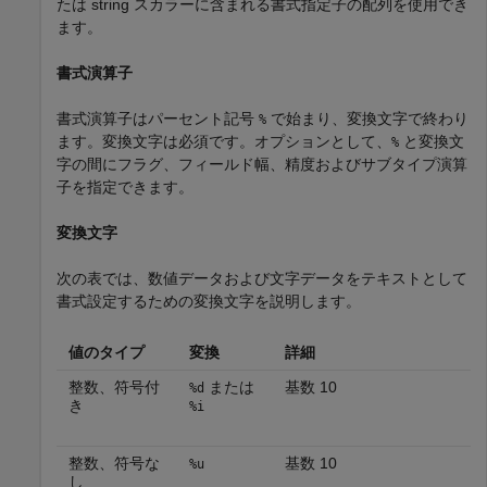
たは string スカラーに含まれる書式指定子の配列を使用でき
ます。
書式演算子
書式演算子はパーセント記号
で始まり、変換文字で終わり
%
ます。変換文字は必須です。オプションとして、
と変換文
%
字の間にフラグ、フィールド幅、精度およびサブタイプ演算
子を指定できます。
変換文字
次の表では、数値データおよび文字データをテキストとして
書式設定するための変換文字を説明します。
値のタイプ
変換
詳細
整数、符号付
または
基数 10
%d
き
%i
整数、符号な
基数 10
%u
し