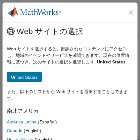
コンテンツへスキップ
MATLAB ヘルプ センター
オフキャンバス ナビゲーション メ
メインコンテンツ
Web サイトの選択
ドキュメンテーションのホーム
このページの内容は最新ではありません。最新版の英語を参照す
るには、ここをクリックします。
MATLAB
Web サイトを選択すると、翻訳されたコンテンツにアクセス
言語の基礎
し、地域のイベントやサービスを確認できます。現在の位置情
compose
データ型
報に基づき、次のサイトの選択を推奨します:
United States
文字と文字列
データを複数の文字列に書式設定
United States
compose
ページ内をすべて折りたたむ
項目一覧
また、以下のリストから Web サイトを選択することもできま
構文
構文
す。
説明
str = compose(formatSpec,A)
南北アメリカ
例
str = compose(formatSpec,A1,...,AN)
入力引数
str = compose(txt)
América Latina
(Español)
説明
出力引数
Canada
(English)
拡張機能
は、
で指定された書式
= compose(
,
)
formatSpec
str
formatSpec
A
United States
(English)