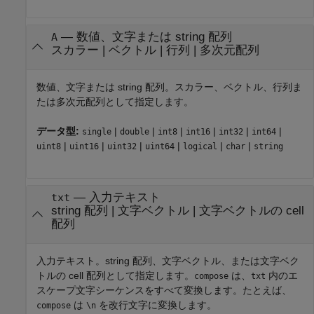
—
数値、文字または string 配列
A
スカラー
|
ベクトル
|
行列
|
多次元配列
数値、文字または string 配列。スカラー、ベクトル、行列ま
たは多次元配列として指定します。
データ型:
|
|
|
|
|
|
single
double
int8
int16
int32
int64
|
|
|
|
|
|
uint8
uint16
uint32
uint64
logical
char
string
—
入力テキスト
txt
string 配列
|
文字ベクトル
|
文字ベクトルの cell
配列
入力テキスト。string 配列、文字ベクトル、または文字ベク
トルの cell 配列として指定します。
は、
内のエ
compose
txt
スケープ文字シーケンスをすべて変換します。たとえば、
は
を改行文字に変換します。
compose
\n