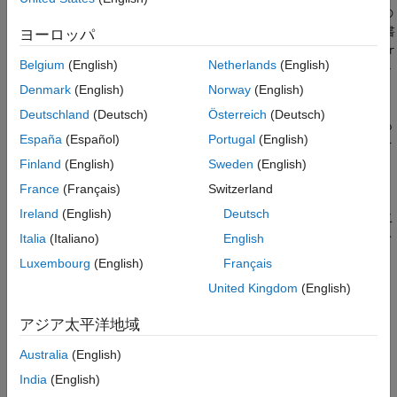
バージョン履歴
演算子を使用して入力配列
のデータ値の書式を設定し、結果の
A
参考
テキストを
に返します。関数
は、列順に
の値の書
str
compose
A
ヨーロッパ
式を設定します。
が string 配列の場合、出力配列
formatSpec
str
Belgium
(English)
Netherlands
(English)
も string 配列となります。それ以外の場合、
は文字ベクトル
str
の cell 配列です。
Denmark
(English)
Norway
(English)
Deutschland
(Deutsch)
Österreich
(Deutsch)
また、
は、
内のエスケープ文字シーケンスも
compose
formatSpec
España
(Español)
Portugal
(English)
変換します。エスケープ文字シーケンスは、出力されない文字を
表すか、改行やタブなどのアクションを指定します。
Finland
(English)
Sweden
(English)
France
(Français)
Switzerland
関数
は、
とは異なり、書式設定された複数のテ
compose
sprintf
Ireland
(English)
Deutsch
キストを string 配列または文字ベクトルの cell 配列として返すこ
とができます。関数
は string スカラーまたは文字ベクト
sprintf
Italia
(Italiano)
English
ルのみを返します。
Luxembourg
(English)
Français
United Kingdom
(English)
に複数の行が含まれる場合、
は同じ行数の string
A
compose
配列または cell 配列として
を返します。
は、
str
compose
A
アジア太平洋地域
の対応する行からの書式設定された値を使用して、
の各
str
行で
を繰り返します。
formatSpec
Australia
(English)
India
(English)
の列数が
内の演算子の数を超える場合、
A
formatSpec