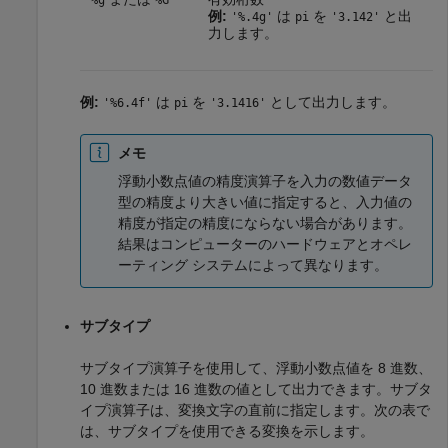
%g
%G
例:
は
を
と出
'%.4g'
pi
'3.142'
力します。
例:
は
を
として出力します。
'%6.4f'
pi
'3.1416'
メモ
浮動小数点値の精度演算子を入力の数値データ
型の精度より大きい値に指定すると、入力値の
精度が指定の精度にならない場合があります。
結果はコンピューターのハードウェアとオペレ
ーティング システムによって異なります。
サブタイプ
サブタイプ演算子を使用して、浮動小数点値を 8 進数、
10 進数または 16 進数の値として出力できます。サブタ
イプ演算子は、変換文字の直前に指定します。次の表で
は、サブタイプを使用できる変換を示します。