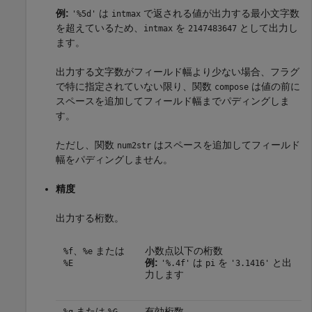
例:
は
で返される値が出力する最小文字数
'%5d'
intmax
を超えているため、
を
として出力し
intmax
2147483647
ます。
出力する文字数がフィールド幅より少ない場合、フラグ
で特に指定されていない限り、関数
は値の前に
compose
スペースを追加してフィールド幅までパディングしま
す。
ただし、関数
はスペースを追加してフィールド
num2str
幅をパディングしません。
精度
出力する桁数。
、
または
小数点以下の桁数
%f
%e
例:
は
を
と出
%E
'%.4f'
pi
'3.1416'
力します
または
有効桁数