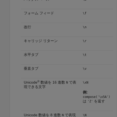
フォーム フィード
\f
改行
\n
キャリッジ リターン
\r
水平タブ
\t
垂直タブ
\v
®
Unicode
数値を 16 進数
で表
N
\xN
現できる文字
例:
compose('\x5A')
は
を返す
'Z'
Unicode 数値を 8 進数
で表現
N
\N