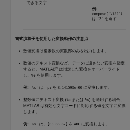
できる文字
例:
compose('\132')
は
を返す
'Z'
書式演算子を使用した変換動作の注意点
数値変換は複素数の実数部のみを出力します。
数値のテキスト変換など、データに適さない変換を指定
®
すると、MATLAB
は指定した変換をオーバーライド
し、
を使用します。
%e
例:
は、
を
に変換します。
'%s'
pi
3.141593e+00
整数値にテキスト変換 (
または
) を適用する場合、
%c
%s
MATLAB は有効な文字コードに対応する値を文字に変換
します。
例:
は、
を
に変換します。
'%s'
[65 66 67]
ABC