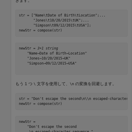
きます。
str = [
"Name\tDate of Birth\tLocation"
;
...
"Jones\t10/20/2015\tUK"
;
...
"Simpson\t09/12/2015\tUSA"
];

newStr = compose(str)
newStr = 
3×1 string
    "Name→Date of Birth→Location"

    "Jones→10/20/2015→UK"

    "Simpson→09/12/2015→USA"

もう 1 つ
文字を使用して、
の変換を回避します。
\
\n
str = 
"Don't escape the second\n\\n escaped-character 
newStr = compose(str)
newStr = 

    "Don't escape the second

     \n escaped-character sequence."
