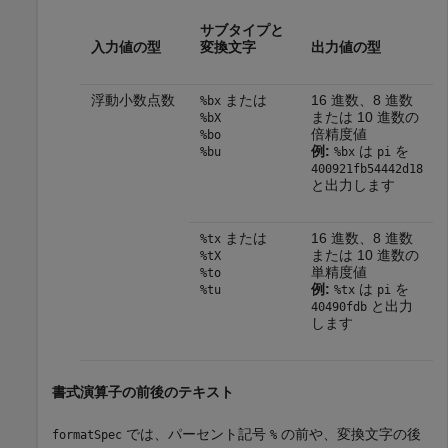
サブタイプと
入力値の型
変換文字
出力値の型
浮動小数点数
または
16 進数、8 進数
%bx
または 10 進数の
%bX
倍精度値
%bo
例:
は
を
%bu
%bx
pi
400921fb54442d18
と出力します
または
16 進数、8 進数
%tx
または 10 進数の
%tX
単精度値
%to
例:
は
を
%tu
%tx
pi
と出力
40490fdb
します
書式演算子の前後のテキスト
では、パーセント記号
の前や、変換文字の後
formatSpec
%