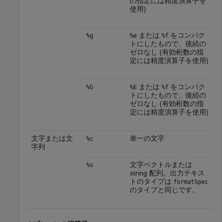
の指定には精度演算子を
使用)
または
をコンパク
%g
%e
%f
トにしたもので、後続の
ゼロなし (有効桁数の指
定には精度演算子を使用)
または
をコンパク
%G
%E
%f
トにしたもので、後続の
ゼロなし (有効桁数の指
定には精度演算子を使用)
文字または文
単一の文字
%c
字列
文字ベクトルまたは
%s
string 配列。出力テキス
トのタイプは
formatSpec
のタイプと同じです。