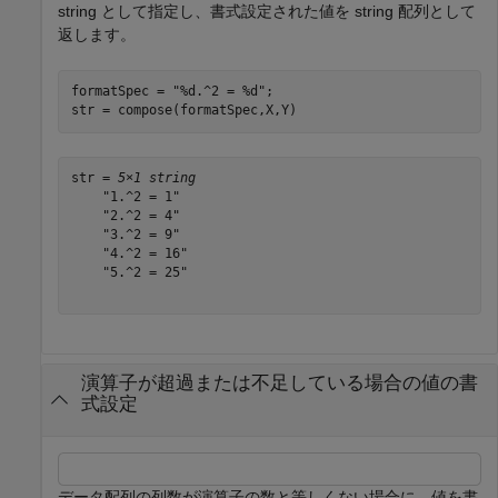
string として指定し、書式設定された値を string 配列として
返します。
formatSpec = 
"%d.^2 = %d"
;

str = compose(formatSpec,X,Y)
str = 
5×1 string
    "1.^2 = 1"

    "2.^2 = 4"

    "3.^2 = 9"

    "4.^2 = 16"

    "5.^2 = 25"

演算子が超過または不足している場合の値の書
式設定
データ配列の列数が演算子の数と等しくない場合に、値を書