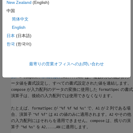
は
の追加列として
を繰り返しま
New Zealand
(English)
compose
str
formatSpec
す。
の余分な列から書式設定された値が、
の新しい列
A
str
中国
に配置されます。
简体中文
の列数が
内の演算子の数より小さい場合、
English
A
formatSpec
は、値の書式設定に余分な演算子を使用しません。
compose
日本
(日本語)
代わりに、
は書式演算子を変更せずに
に配置し
compose
str
한국
(한국어)
ます。ただし、
は、
と
を除く、すべてのエス
compose
\\
%%
ケープ文字シーケンスを変換します。
最寄りの営業オフィスへのお問い合わせ
例
は、複数の入力配列のデ
= compose(
,A1,...,AN)
str
formatSpec
ータ値を書式設定し、すべての書式設定された値を連結します。
が入力配列のデータの変換に使用した
の書式
compose
formatSpec
演算子は、後続の入力配列では使用できなくなります。
たとえば、
が
で、
が 2 列である場
formatSpec
"%f %f %d %s"
A1
合、演算子
は
の値のみに適用されます。
やその他
"%f %f"
A1
A2
の入力配列にはそれらを適用できません。
は、残りの演
compose
算子
を
に適用します。
"%d %s"
A2,...,AN