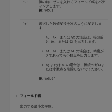
値の前にゼロを入れてフィールド幅をパデ
'0'
ィングします。
例:
%05.2f
選択した数値変換を次のように変更しま
'#'
す。
、
、または
の場合は、接頭辞
%o
%x
%X
、
、または
を出力します。
0
0x
0X
、
、または
の場合は、精度が
%f
%e
%E
0 であっても小数点を出力します。
または
の場合は、後続のゼロま
%g
%G
たは小数点を削除しないでください。
例:
%#5.0f
フィールド幅
出力する最小文字数。