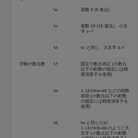
基数 8 (8 進法)
%o
基数 16 (16 進法)、小文
%x
字
–
a
f
と同じ、大文字
–
%X
%x
A
F
浮動小数点数
固定小数点表記 (小数点
%f
以下の桁数の指定には精
度演算子を使用)
などの指数
%e
3.141593e+00
表現 (小数点以下の桁数
の指定には精度演算子を
使用)
と同じだが、
%E
%e
のように大
3.141593E+00
文字 (小数点以下の桁数