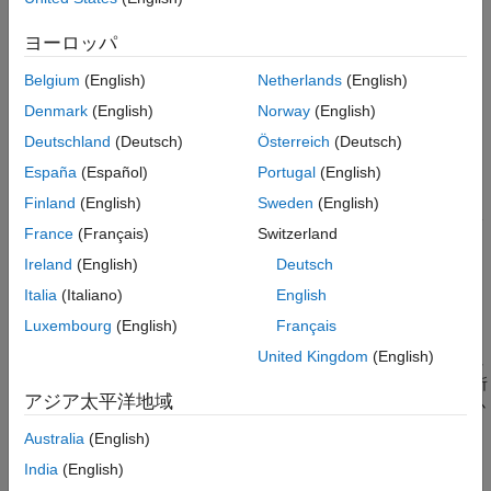
拡張機能
バージョン履歴
例
ヨーロッパ
参考
Belgium
(English)
Netherlands
(English)
は、
によって指定さ
= split(
,
)
delimiter
newStr
str
delimiter
れた区切り記号で入力テキスト
を分割します。出力
str
newStr
Denmark
(English)
Norway
(English)
は
の区切り記号を含みません。
str
Deutschland
(Deutsch)
Österreich
(Deutsch)
España
(Español)
Portugal
(English)
例
Finland
(English)
Sweden
(English)
は、入力テキスト
を指
= split(
,
,
)
str
newStr
str
delimiter
dim
France
(Français)
Switzerland
定された区切り記号で分割し、
で指定された次元に沿って区
dim
Ireland
(English)
Deutsch
切られたテキストを配置します。
Italia
(Italiano)
English
例
Luxembourg
(English)
Français
United Kingdom
(English)
は、配列
も返します。これ
[
,
] = split(
___
)
match
newStr
match
には関数
が
を分割する区切り記号のすべての出現箇所
split
str
アジア太平洋地域
が含まれます。この構文では、前述の構文の入力引数のいずれか
を使用できます。
Australia
(English)
India
(English)
例