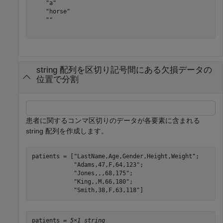
    "a"

    "horse"

    ""

string 配列を区切り記号間にある欠損データの
位置で分割
患者に関するコンマ区切りのデータが各要素に含まれる
string 配列を作成します。
patients = [
"LastName,Age,Gender,Height,Weight"
;

"Adams,47,F,64,123"
;

"Jones,,,68,175"
;

"King,,M,66,180"
;

"Smith,38,F,63,118"
]
patients = 
5×1 string