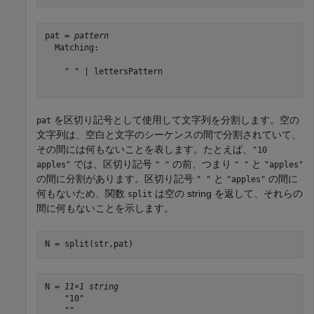
pat = 
pattern
  Matching:

    " " | lettersPattern

を区切り記号として使用して文字列を分割します。空の
pat
文字列は、空白と文字のシーケンスの間で分割されていて、
その間には何もないことを表します。たとえば、
"10
では、区切り記号
の前、つまり
と
apples"
" "
" "
"apples"
の間に分割があります。区切り記号
と
の間に
" "
"apples"
何もないため、関数
は空の string を返して、それらの
split
間に何もないことを示します。
N = split(str,pat)
N = 
11×1 string
    "10"

    ""
