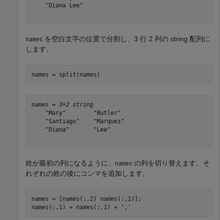
    "Diana Lee"

を空白文字の位置で分割し、3 行 2 列の string 配列に
names
します。
names = split(names)
names = 
3×2 string
    "Mary"        "Butler" 

    "Santiago"    "Marquez"

    "Diana"       "Lee"    

姓が最初の列になるように、
の列を切り替えます。そ
names
れぞれの姓の後にコンマを追加します。
names = [names(:,2) names(:,1)];

names(:,1) = names(:,1) + 
','