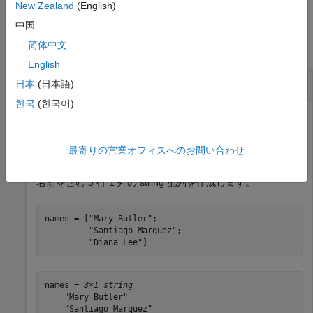
New Zealand
(English)
例
中国
简体中文
すべて折りたたむ
English
string を空白の位置で分割し、再結合
日本
(日本語)
한국
(한국어)
string 配列内の名前を空白文字の位置で分割します。姓が名
最寄りの営業オフィスへのお問い合わせ
の前になるように、string を並べ替えてから結合します。
名前を含む 3 行 1 列の string 配列を作成します。
names = [
"Mary Butler"
;

"Santiago Marquez"
;

"Diana Lee"
]
names = 
3×1 string
    "Mary Butler"

    "Santiago Marquez"
