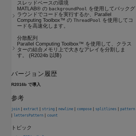
スレッドベースの環境
MATLAB® の
を使用してバックグ
backgroundPool
ラウンドでコードを実行するか、Parallel
Computing Toolbox™ の
を使用してコ
ThreadPool
ードを高速化します。
分散配列
Parallel Computing Toolbox™ を使用して、クラス
ターの結合メモリ上で大きなアレイを分割しま
す。 (R2024b 以降)
バージョン履歴
R2016b で導入
参考
|
|
|
|
|
|
join
extract
string
newline
compose
splitlines
pattern
|
|
lettersPattern
count
トピック