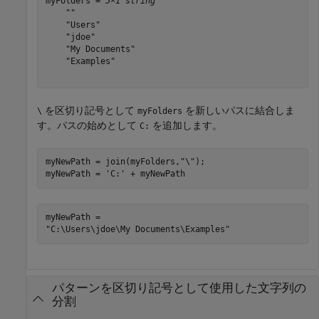
myFolders = 
5×1 string
    ""

    "Users"

    "jdoe"

    "My Documents"

    "Examples"

を区切り記号として
を新しいパスに結合しま
\
myFolders
す。パスの始めとして
を追加します。
C:
myNewPath = join(myFolders,
"\"
);

myNewPath = 
'C:'
 + myNewPath
myNewPath = 

パターンを区切り記号として使用した文字列の
分割