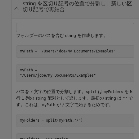
string を区切り記号の位置で分割し、新しい区
切り記号で再結合
フォルダーのパスを含む string を作成します。
myPath = 
"/Users/jdoe/My Documents/Examples"
myPath = 

パスを
文字の位置で分割します。
は
を 5
/
split
myFolders
行 1 列の string 配列として返します。最初の string は
で
""
す。これは、
が
文字で始まるためです。
myPath
/
myFolders = split(myPath,
"/"
)