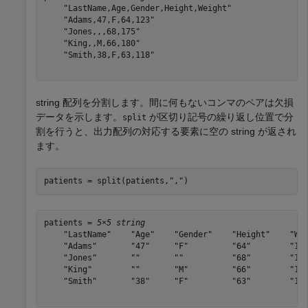
    "LastName,Age,Gender,Height,Weight"

    "Adams,47,F,64,123"

    "Jones,,,68,175"

    "King,,M,66,180"

    "Smith,38,F,63,118"

string 配列を分割します。間に何もないコンマのペアは欠損
データを示します。
が区切り記号の繰り返し位置で分
split
割を行うと、出力配列の対応する要素に空の string が返され
ます。
patients = split(patients,
","
)
patients = 
5×5 string
    "LastName"    "Age"    "Gender"    "Height"    "Wei
    "Adams"       "47"     "F"         "64"        "123
    "Jones"       ""       ""          "68"        "175
    "King"        ""       "M"         "66"        "180
    "Smith"       "38"     "F"         "63"        "118