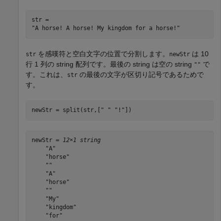
str = 

を感嘆符と空白文字の位置で分割します。
は 10
str
newStr
行 1 列の string 配列です。最後の string は空の string
で
""
す。これは、
の最後の文字が区切り記号であるためで
str
す。
newStr = split(str,[
" "
"!"
])
newStr = 
12×1 string
    "A"

    "horse"

    ""

    "A"

    "horse"

    ""

    "My"

    "kingdom"

    "for"
