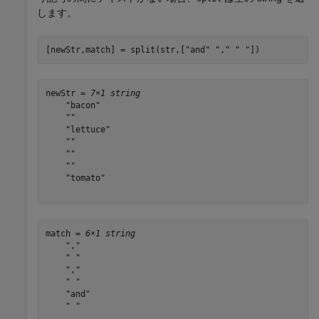
します。
[newStr,match] = split(str,[
"and"
","
" "
])
newStr = 
7×1 string
    "bacon"

    ""

    "lettuce"

    ""

    ""

    ""

    "tomato"

match = 
6×1 string
    ","

    " "

    ","

    " "

    "and"

    " "
