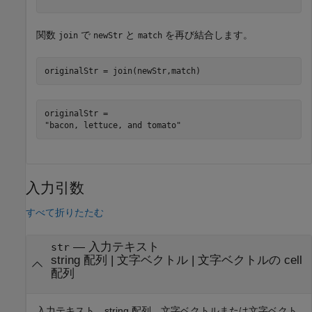
関数
で
と
を再び結合します。
join
newStr
match
originalStr = join(newStr,match)
originalStr = 

入力引数
すべて折りたたむ
—
入力テキスト
str
string 配列
|
文字ベクトル
|
文字ベクトルの cell
配列
入力テキスト。string 配列、文字ベクトルまたは文字ベクト