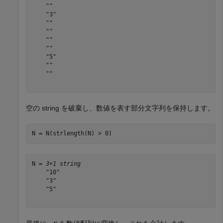
    ""

    "3"

    ""

    ""

    ""

    ""

    "5"

    ""

    ""

空の string を破棄し、数値を表す部分文字列を保持します。
N = N(strlength(N) > 0)
N = 
3×1 string
    "10"

    "3"

    "5"
