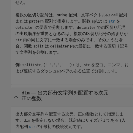
せん。
複数の区切り記号は、string 配列、文字ベクトルの cell 配列
または
配列で指定します。関数
は
を
pattern
split
str
の要素で分割します。
での区切り記号
delimiter
delimiter
の出現順序が重要となるのは、複数の区切り記号の始まりが
内の同じ文字に一致する場合のみです。そのような場
str
合、関数
は
内の最初に一致する区切り記号
split
delimiter
で文字列を分割します。
例:
は、
を空白、コンマ、お
split(str,{' ',',','--'})
str
よび連続するダッシュのペアのある位置で分割します。
—
出力部分文字列を配置する次元
dim
正の整数
出力部分文字列を配置する次元。正の整数として指定しま
す。
を指定しない場合、既定値はサイズが
である (入
dim
1
力配列
の) 最初の後続次元です。
str