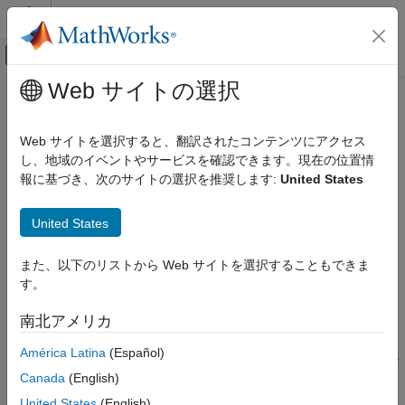
コンテンツへスキップ
MATLAB ヘルプ センター
オフキャンバス ナビゲーション メ
メインコンテンツ
Web サイトの選択
ドキュメンテーションのホーム
split
MATLAB
Web サイトを選択すると、翻訳されたコンテンツにアクセス
言語の基礎
区切り記号での string の分割
し、地域のイベントやサービスを確認できます。現在の位置情
データ型
報に基づき、次のサイトの選択を推奨します:
United States
文字と文字列
ページ内をすべて折りたたむ
構文
United States
split
newStr = split(str)
項目一覧
また、以下のリストから Web サイトを選択することもできま
newStr = split(str,delimiter)
構文
す。
newStr = split(str,delimiter,dim)
説明
[newStr,match] = split(
___
)
南北アメリカ
例
説明
入力引数
América Latina
(Español)
は、入力テキスト
を空白文字の位置で
= split(
)
str
newStr
str
出力引数
Canada
(English)
分割し、区切られたテキストを配列
に返します。出力
newStr
ヒント
は
の空白文字を含みません。
newStr
str
United States
(English)