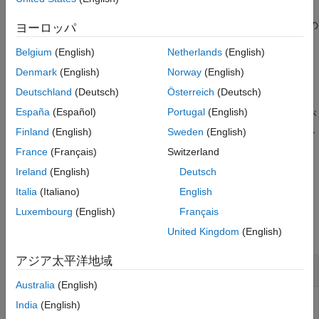
バージョン履歴
参考
は、IEEE の単精度または倍精度で最大の
= realmax(
)
ヨーロッパ
f
typename
有限浮動小数点数を返します。これは、倍精度で
、単精
realmax
Belgium
(English)
Netherlands
(English)
度で
と等しくなります。
single((2-2^(-23))*2^127)
Denmark
(English)
Norway
(English)
例
Deutschland
(Deutsch)
Österreich
(Deutsch)
España
(Español)
Portugal
(English)
は、データ型、スパース性、実数/複素数が
= realmax(like=
)
f
p
浮動小数点変数
と同じである、最大の有限浮動小数点数を返し
p
Finland
(English)
Sweden
(English)
ます。
France
(Français)
Switzerland
Ireland
(English)
Deutsch
例
Italia
(Italiano)
English
例
Luxembourg
(English)
Français
すべて折りたたむ
United Kingdom
(English)
アジア太平洋地域
倍精度
Australia
(English)
India
(English)