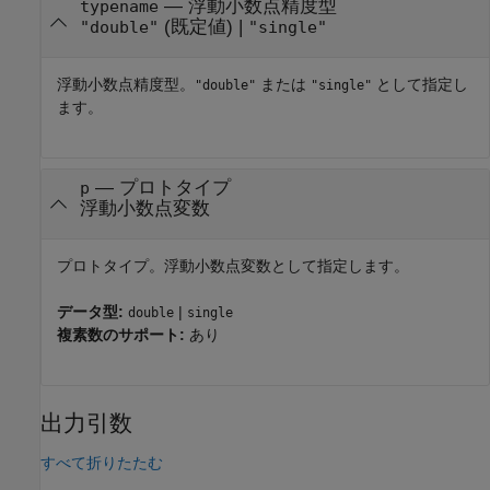
—
浮動小数点精度型
typename
(既定値) |
"double"
"single"
浮動小数点精度型。
または
として指定し
"double"
"single"
ます。
—
プロトタイプ
p
浮動小数点変数
プロトタイプ。浮動小数点変数として指定します。
データ型:
|
double
single
複素数のサポート:
あり
出力引数
すべて折りたたむ