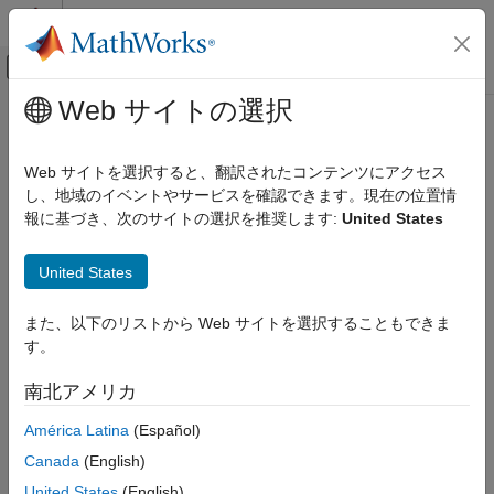
コンテンツへスキップ
MATLAB ヘルプ センター
オフキャンバス ナビゲーション メ
メインコンテンツ
Web サイトの選択
ドキュメンテーションのホーム
realmax
MATLAB
Web サイトを選択すると、翻訳されたコンテンツにアクセス
言語の基礎
正の最大浮動小数点数
し、地域のイベントやサービスを確認できます。現在の位置情
データ型
報に基づき、次のサイトの選択を推奨します:
United States
数値型
ページ内をすべて折りたたむ
構文
United States
realmax
f = realmax
項目一覧
また、以下のリストから Web サイトを選択することもできま
f = realmax(typename)
構文
す。
f = realmax(like=p)
説明
説明
南北アメリカ
例
®
は、IEEE
倍精度で最大の有限浮動小数点数を返し
入力引数
= realmax
f
América Latina
(Español)
ます。これは
と等しくなります。
(2-2^(-52))*2^1023
出力引数
Canada
(English)
拡張機能
例
United States
(English)