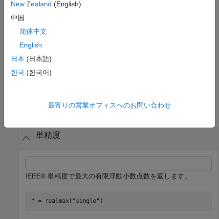
New Zealand
(English)
出力形式を long 型科学表記に設定します。IEEE® 倍精度で
最大の有限浮動小数点数を返します。
中国
简体中文
format 
long
e
English
f = realmax
日本
(日本語)
한국
(한국어)
f = 

    1.797693134862316e+308

最寄りの営業オフィスへのお問い合わせ
単精度
IEEE® 単精度で最大の有限浮動小数点数を返します。
f = realmax(
"single"
)