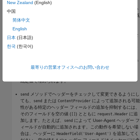
New Zealand
(English)
ヘッダーにメソッドが通常追加するフィールドが既に含まれてい
中国
る場合、
はフィールドに期待値があることを検証します。既
send
简体中文
定の動作を以下のようにオーバーライドできます。
English
何も確認せずにそのまま、またはヘッダーを変更してメッセ
日本
(日本語)
ージを送信するには、
送信前にプロパテ
request.Completed
한국
(한국어)
ィを
に設定します。
メソッドを使用して要求
true
complete
を完了した場合は、
に指定した
と
と
complete
uri
options
同じ値を指定しなければなりません。そうしないと、予測で
最寄りの営業オフィスへのお問い合わせ
きない結果が生じる可能性があります。
が設定さ
Completed
れている場合でも、
内の未指定のフィールドは
RequestLine
既定値で埋められます。
メソッドでヘッダーをチェックして変更できるようにし
send
ても、
または
によって追加される可能
send
ContentProvider
性がある特定のヘッダー フィールドの追加を抑制するには、
そのフィールドを空の値 (
) とともに
に追
[]
request.Header
加します。たとえば、
によって User-Agent ヘッダー フ
send
ィールドが自動的に追加されます。この動作を希望しない場
合は、ヘッダーに
を追加してく
HeaderField('User-Agent')
ださい。空の値をもつヘッダー フィールドはメッセージに含