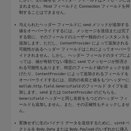
まれません。Host フィールドと Connection フィールドを抑
制することはできません。
与えられたヘッダー フィールドに
メソッドが追加する
send
値をオーバーライドするには、メッセージを送信または完了
する前に、そのフィールドのユーザー独自のインスタンスを
追加します。ただし、
によって追加される
ContentProvider
可能性があるヘッダー フィールドはこれによってオーバーラ
イドされません。しかし、ヘッダー フィールドのタイプによ
っては、値が有効でない場合に
でメッセージが拒否さ
send
れる可能性もあります。特定のフィールド値のチェックを妨
げたり、
によって追加されるフィールドを
ContentProvider
オーバーライドするには、目的の名前と値をもつヘッダーに
のフィールド タイプを追
matlab.http.field.GenericField
加します。
または
のどちらも、
send
ContentProvider
ヘッダーと同じ名前をもつどのヘッダー フィ
GenericField
ールドも追加しません。また、その正確性もチェックしませ
ん。
変換せずに生のバイナリ データを送信するために、
ベ
uint8
クトルを
または
のいずれかに挿入
Body.Data
Body.Payload