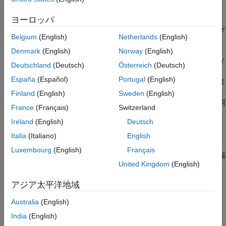
メッセージを
で指定された Web サービスに送信
request
uri
バージョン履歴
し、
がある場合はこれを返します。
プ
response
request.Method
ヨーロッパ
参考
ロパティが指定されていない場合、
メソッドはプロパティを
send
Belgium
(English)
Netherlands
(English)
に設定します。
'GET'
Denmark
(English)
Norway
(English)
既定では、
はメッセージのヘッダーと他の部分のセマンティ
send
Deutschland
(Deutsch)
Österreich
(Deutsch)
クスの正確性を検証し、
を完了します。また、メソッドは正
uri
España
(Español)
Portugal
(English)
しい形式の要求になるように必要なヘッダー フィールドを埋めま
す。
が
であり、その
プロパ
request.Body
MessageBody
Payload
Finland
(English)
Sweden
(English)
ティがまだ設定されていない場合、
の説明と同
MessageBody.Data
France
(Français)
Switzerland
じように、
は適切な変換関数を呼び出して任意の
send
Ireland
(English)
Deutsch
を送信対象の HTTP ペイロードを表すバイト
request.Body.Data
ベクトルに変換します。通常、
要求にデータは含まれませ
'GET'
Italia
(Italiano)
English
んが、
に関係なくメソッドは
を送信します。
RequestMethod
Body
Luxembourg
(English)
Français
サーバーがその応答でデータを返し、
が指定されない場
consumer
United Kingdom
(English)
®
合、
はそのデータを MATLAB
データに変換し、
send
に保存します。データ変換の詳細について
response.Body.Data
アジア太平洋地域
は、
を参照してください。
MessageBody.Data
Australia
(English)
が
の場合、MATLAB は送信対象
request.Body
ContentProvider
India
(English)
のデータを取得するためにプロバイダーを呼び出します。