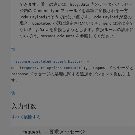
できます。唯一の違いは、
内のデータがメッセー
Body.Data
ジ内の Content-Type フィールドを基準に変換される一方、
はそうではない点です。
が空の
Body.Payload
Body.Payload
場合、
が既に設定されていても、
は常に空で
Completed
send
ない
を変換しようとします。変換ルールの詳細に
Body.Data
ついては、
を参照してください。
MessageBody.Data
例
[
,
,
] =
response
completedrequest
history
は、
メッセージと
send(
,
,
,
)
request
request
uri
options
consumer
メッセージの処理に関する追加オプションを提供しま
response
す。
例
入力引数
すべて展開する
—
要求メッセージ
request