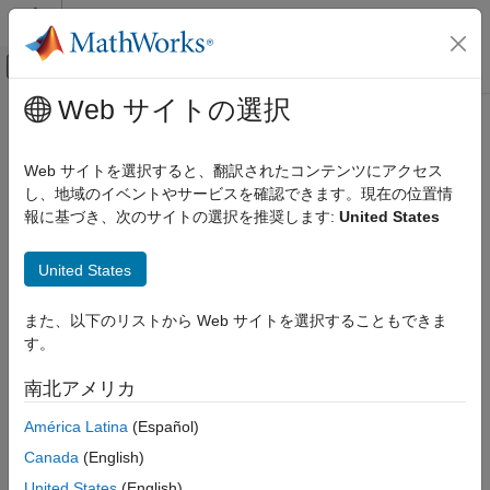
コンテンツへスキップ
MATLAB ヘルプ センター
オフキャンバス ナビゲーション メ
メインコンテンツ
Web サイトの選択
ドキュメンテーションのホーム
send
MATLAB
Web サイトを選択すると、翻訳されたコンテンツにアクセス
外部言語インターフェイス
クラス:
matlab.net.http.RequestMessage
し、地域のイベントやサービスを確認できます。現在の位置情
MATLAB での Web サービス
名前空間:
matlab.net.http
報に基づき、次のサイトの選択を推奨します:
United States
HTTP を使用した MATLAB からの Web サービ
スの呼び出し
HTTP 要求メッセージの送信と応答の受信
United States
send
このページをすべて展開する
また、以下のリストから Web サイトを選択することもできま
項目一覧
構文
す。
構文
[response,completedrequest,history] = send(request,uri)
説明
南北アメリカ
[response,completedrequest,history] =
入力引数
send(request,uri,options,consumer)
América Latina
(Español)
出力引数
説明
Canada
(English)
例
は
[
,
,
] = send(
,
)
エラー処理
response
completedrequest
history
request
uri
United States
(English)