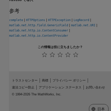
参考
|
|
|
|
complete
HTTPOptions
HTTPException
LogRecord
|
|
matlab.net.http.field.GenericField
matlab.net.URI
|
matlab.net.http.io.ContentConsumer
matlab.net.http.io.ContentProvider
この情報は役に立ちましたか？
トラストセンター
商標
プライバシー ポリシー
違法コピー防止
アプリケーション ステータス
お問い合わせ
© 1994-2026 The MathWorks, Inc.
Web サイ
日本