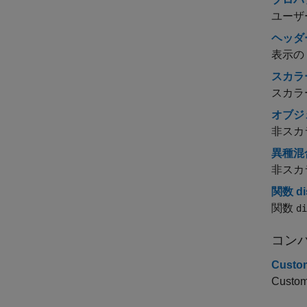
ユーザ
ヘッダ
表示の
スカラ
スカラ
オブジ
非スカ
異種混
非スカ
関数 d
関数
di
コン
Custom
Customi