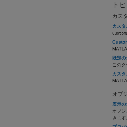
トピ
カス
カスタ
Custom
Custo
MAT
既定の
このク
カスタム
MAT
オブ
表示の
オブジ
きます
プロパ