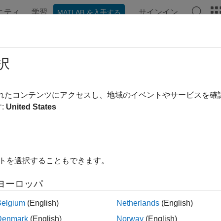
ニティ
学習
サインイン
MATLAB を入手する
ンテーション
例
関数
アプリ
ビデオ
MATLAB Ans
ラスのオブジェクト表示のカスタマ
択
®
AB
によってコマンド ウィンドウにクラスのオブジェクトが表
されたコンテンツにアクセスし、地域のイベントやサービスを
クラスは、MATLAB によるオブジェクトの表示方法
Display
:
United States
を定義します。インターフェイスの概要は、
カスタム表示イン
クラスでは、struct や table 
CompactDisplayProvider
きます。インターフェイスの概要については、
Custom Compact 
イトを選択することもできます。
ヨーロッパ
配列の詳細の表示
ils
Belgium
(English)
Netherlands
(English)
ス
Denmark
(English)
Norway
(English)