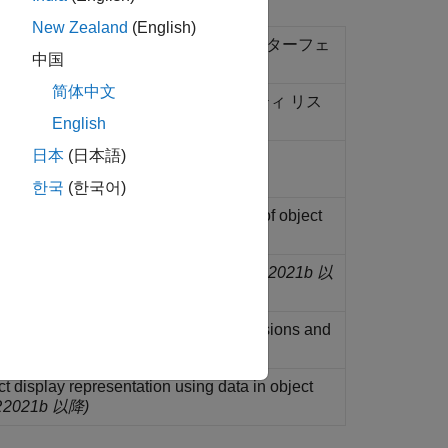
New Zealand
(English)
ェクトの表示をカスタマイズするインターフェ
中国
简体中文
ェクト表示のためのカスタム プロパティ リス
English
日本
(日本語)
ce for customizing object display within
ers
(R2021b 以降)
한국
(한국어)
ass for representing compact display of object
R2021b 以降)
e display environment and settings
(R2021b 以
 display representation using dimensions and
name
(R2021b 以降)
 display representation using data in object
R2021b 以降)