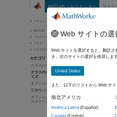
コンテンツへスキップ
MATLAB ヘルプ センター
コミュ
ドキュメ
ドキュメンテーションのホーム
MATLAB
ク
Web サイトの選
プログラミング
クラス
クラスのカスタマイズ
MATL
Web サイトを選択すると、翻訳
Custom
き、次のサイトの選択を推奨します
カテゴリ
ェイス
クラスのカスタマイズ手法
Custom
United States
クラスのオブジェクト表示のカスタマ
イズで
イズ
オブジェクトの保存と読み込み
また、以下のリストから Web サ
関数
互換性のためのクラスの設計
南北アメリカ
オブジェクトのインデックス付けのカ
deta
スタマイズ
América Latina
(Español)
クラ
Canada
(English)