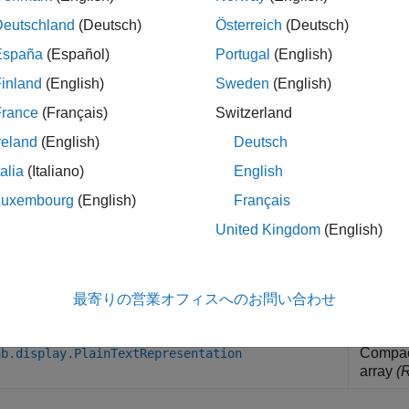
Deutschland
(Deutsch)
Österreich
(Deutsch)
オブジ
ab.mixin.CustomDisplay
España
(Español)
Portugal
(English)
イス
inland
(English)
Sweden
(English)
オブジ
ab.mixin.util.PropertyGroup
ト
France
(Français)
Switzerland
reland
(English)
Deutsch
Interfa
ab.mixin.CustomCompactDisplayProvider
contain
talia
(Italiano)
English
Base cl
ab.display.CompactDisplayRepresentation
Luxembourg
(English)
Français
array
(
United Kingdom
(English)
Describ
ab.display.DisplayConfiguration
降)
最寄りの営業オフィスへのお問い合わせ
Compact
ab.display.DimensionsAndClassNameRepresentation
class 
Compact
ab.display.PlainTextRepresentation
array
(