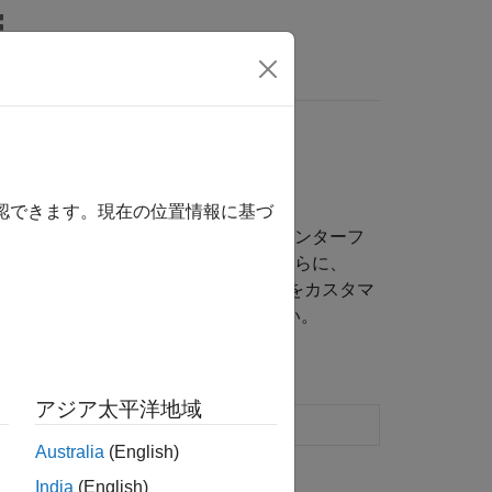
wers
イズ
示される方法をカスタマイズ
確認できます。現在の位置情報に基づ
をカスタマイズするために使用できるインターフ
ターフェイス
を参照してください。さらに、
など、コンテナーにおけるオブジェクトの表示をカスタマ
Display Interface
を参照してください。
アジア太平洋地域
Australia
(English)
India
(English)