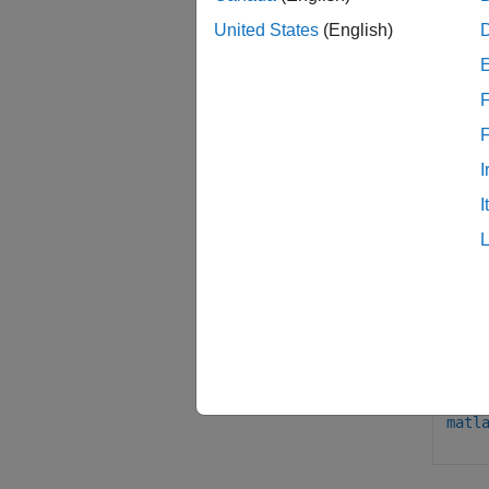
United States
(English)
matl
F
matl
I
matl
I
matl
matl
matl
matl