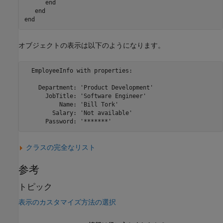
end
end
end
オブジェクトの表示は以下のようになります。
  EmployeeInfo with properties:

    Department: 'Product Development'

      JobTitle: 'Software Engineer'

          Name: 'Bill Tork'

        Salary: 'Not available'

      Password: '*******'
クラスの完全なリスト
参考
トピック
表示のカスタマイズ方法の選択