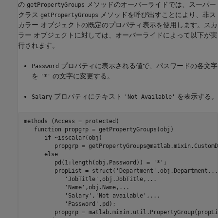
の
メソッドのオーバーライドでは、スーパー
getPropertyGroups
クラス
メソッドを呼び出すことにより、非ス
getPropertyGroups
カラー オブジェクトの既定のプロパティ表示を使用します。スカ
ラー オブジェクトに対しては、オーバーライドによって以下が実
行されます。
プロパティに表示される値で、パスワードの各文字
Password
を
の文字に変更する。
'*'
プロパティにテキスト
を表示する。
Salary
'Not Available'
methods
 (Access = protected)

function
 propgrp = getPropertyGroups(obj)

if
 ~isscalar(obj)

         propgrp = getPropertyGroups@matlab.mixin.CustomD
else
         pd(1:length(obj.Password)) = 
'*'
;

         propList = struct(
'Department'
,obj.Department,
..
'JobTitle'
,obj.JobTitle,
...
'Name'
,obj.Name,
...
'Salary'
,
'Not available'
,
...
'Password'
,pd);

         propgrp = matlab.mixin.util.PropertyGroup(propLis