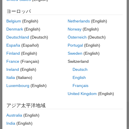
The
subclass represents the
PlainTextRepresentation
object array using the data it contains.
ヨーロッパ
The
subclass
DimensionsAndClassNameRepresentation
Belgium
(English)
Netherlands
(English)
represents the object array using its dimensions and class
Denmark
(English)
Norway
(English)
name.
Deutschland
(Deutsch)
Österreich
(Deutsch)
Class Attributes
España
(Español)
Portugal
(English)
Finland
(English)
Sweden
(English)
Abstract
true
France
(Français)
Switzerland
Ireland
(English)
Deutsch
For information on class attributes, see
Class Attributes
.
Italia
(Italiano)
English
Properties
Luxembourg
(English)
Français
expand all
United Kingdom
(English)
アジア太平洋地域
—
Descriptive comment about
Annotation
object array
Australia
(English)
N-by-1 string array
India
(English)