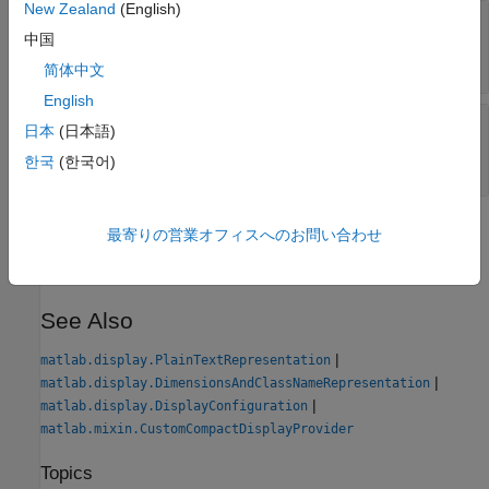
New Zealand
(English)
—
Finalized padded
PaddedDisplayOutput
display text
中国
N-by-1 string array
简体中文
English
—
Character width of finalized
CharacterWidth
日本
(日本語)
padded display text
한국
(한국어)
N-by-1 numeric array
Version History
最寄りの営業オフィスへのお問い合わせ
Introduced in R2021b
See Also
|
matlab.display.PlainTextRepresentation
|
matlab.display.DimensionsAndClassNameRepresentation
|
matlab.display.DisplayConfiguration
matlab.mixin.CustomCompactDisplayProvider
Topics