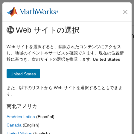
コンテンツへスキップ
MATLAB ヘルプ センター
オフキャンバス ナビゲーション メ
メインコンテンツ
Web サイトの選択
ドキュメンテーションのホーム
matlab.display.CompactDisplayRepr
MATLAB
Class
Web サイトを選択すると、翻訳されたコンテンツにアクセス
Programming
し、地域のイベントやサービスを確認できます。現在の位置情
Classes
報に基づき、次のサイトの選択を推奨します:
United States
Namespace:
matlab.display
Class Customization
Customize Object Display for Classes
United States
Base class for representing compact display of object array
Since R2021b
matlab.display.CompactDisplayRepresentation
expand all in page
また、以下のリストから Web サイトを選択することもできま
Class
Description
す。
ON THIS PAGE
Description
The
class is the
matlab.display.CompactDisplayRepresentation
南北アメリカ
base class of the hierarchy of classes that represent the
Properties
América Latina
(Español)
compact display of an object array. Its subclasses supports two
Version History
types of representations:
Canada
(English)
See Also
United States
(English)