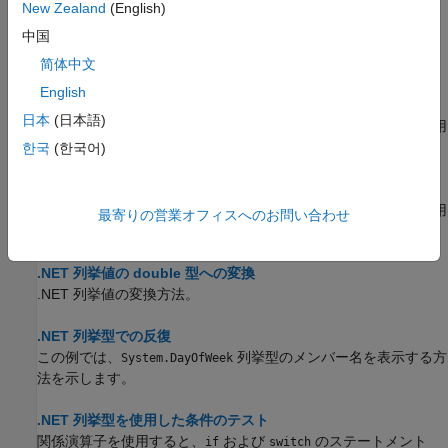
ソース コード例。
New Zealand
(English)
中国
.NET 列挙メンバーの操作
この例では、
列挙型を使用します。
简体中文
System.DayOfWeek
English
.NET 列挙メンバーの参照
日本
(日本語)
列挙型のインスタンスとして、コード内で
"列挙メンバー"
を使用
します。
한국
(한국어)
.NET 列挙メンバーを文字ベクトルとして表示
列挙型のわかりやすい名前を取得するには、
メソッドを使用
char
最寄りの営業オフィスへのお問い合わせ
します。
.NET 列挙値の double 型への変換
.NET 列挙値の変換方法。
.NET 列挙型での反復
この例では、
列挙型のメンバー名を表示する方
System.DayOfWeek
法を示します。
.NET 列挙型を使用した条件のテスト
関係演算子を使用すると、
および
のステートメント
if
switch