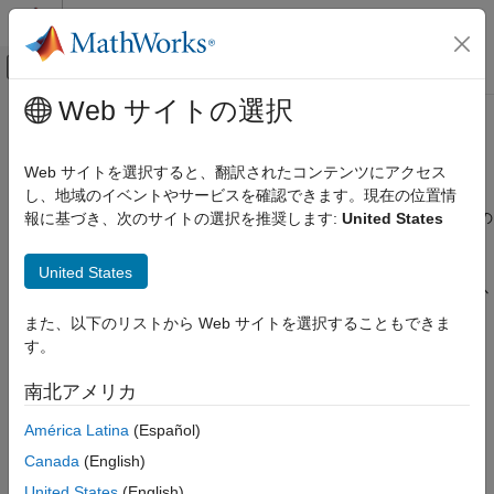
コンテンツへスキップ
MATLAB ヘルプ センター
オフキャンバス ナビゲーション メ
メインコンテンツ
Web サイトの選択
ドキュメンテーションのホーム
MATLAB
での .NET 列挙型
MATLAB
Web サイトを選択すると、翻訳されたコンテンツにアクセス
外部言語インターフェイス
®
MATLAB
での .NET 列挙型の作成と結合
し、地域のイベントやサービスを確認できます。現在の位置情
MATLAB での .NET
MATLAB では、MATLAB 列挙クラスの機能および .NET に固有の
報に基づき、次のサイトの選択を推奨します:
United States
MATLAB からの .NET の呼び出し
機能の一部を使用して、.NET 列挙型を操作できます。
カテゴリ
United States
列挙型には、メンバー、メソッドおよび元の値が含まれます。以
Microsoft .NET の利用開始
下の用語は知っておいてください。
また、以下のリストから Web サイトを選択することもできま
MATLAB での .NET Core の選択
す。
MATLAB での .NET データ型
列挙型 — MATLAB では、名前付きインスタンスの有限セッ
トをもつクラス。以下のトピックでの
は .NET
MATLAB での .NET プロパティ
enumeration
南北アメリカ
列挙型を指します。
MATLAB での .NET メソッド
América Latina
(Español)
MATLAB での .NET イベントと .NET デリゲ
列挙メンバー — 列挙クラスの名前付きインスタンス。
ート
Canada
(English)
MATLAB での .NET 列挙型
United States
(English)