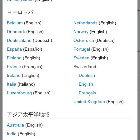
基となる値 — 列挙メンバーに関連付けられている数値。
MATLAB での.NET ジェネリック クラス
ヨーロッパ
メモ
Belgium
(English)
Netherlands
(English)
MATLAB 言語では、ユーザー定義の列挙クラスをサポー
トします。MATLAB で定義された列挙型を使用している
Denmark
(English)
Norway
(English)
場合は、MATLAB クラスの作成
列挙
カテゴリのトピック
Deutschland
(Deutsch)
Österreich
(Deutsch)
を参照してください。
España
(Español)
Portugal
(English)
Finland
(English)
Sweden
(English)
France
(Français)
Switzerland
関数
Ireland
(English)
Deutsch
.NET 列挙オブジェクトのビット単位の NOT イン
bitnot
Italia
(Italiano)
English
スタンス メソッド
Luxembourg
(English)
Français
United Kingdom
(English)
トピック
System.Enum 引数の受け渡し
アジア太平洋地域
引数を使用する例。
System.Enum
Australia
(English)
NetDocEnum アセンブリの例
India
(English)